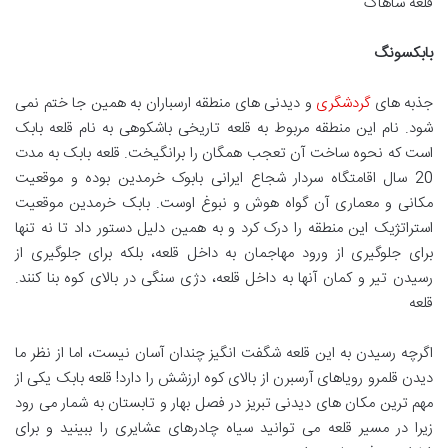
قلعه ساهاک
بابکسونگ
جذبه های
گردشگری
و دیدنی های منطقه ارسباران به همین جا ختم نمی
شود. نام این منطقه مربوط به قلعه تاریخی باشکوهی به نام قلعه بابک
است که نحوه ساخت آن تعجب همگان را برانگیخت. قلعه بابک به مدت
20 سال اقامتگاه سردار شجاع ایرانی بابوک خرمدین بوده و موقعیت
مکانی و معماری آن گواه هوش و نبوغ اوست. بابک خرمدین موقعیت
استراتژیک این منطقه را درک کرد و به همین دلیل دستور داد تا نه تنها
برای جلوگیری از ورود مهاجمان به داخل قلعه، بلکه برای جلوگیری از
رسیدن تیر و کمان آنها به داخل قلعه، دژی سنگی در بالای کوه بنا کنند.
قلعه
اگرچه رسیدن به این قلعه شگفت انگیز چندان آسان نیست، اما از نظر ما
دیدن قلمرو رویاهای آرسبرن از بالای کوه ارزشش را دارد! قلعه بابک یکی از
مهم ترین مکان های دیدنی تبریز در فصل بهار و تابستان به شمار می رود
زیرا در مسیر قلعه می توانید سیاه چادرهای عشایری را ببینید و برای