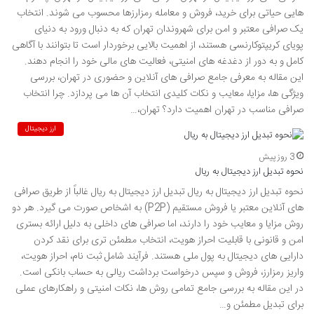
هایی حیاتی برای خرید، فروش و معامله رمزارزها محسوب می شوند. انتخاب
یک صرافی معتبر و امن برای شهروندان تهران که به دنبال ورود به دنیای
پویای کریپتوکارنسی هستند، از اهمیت بالایی برخوردار است تا بتوانند با آگاهی
کامل و به دور از دغدغه های امنیتی، فعالیت های مالی خود را انجام دهند.
این مقاله به معرفی جامع صرافی های آنلاین و حضوری در تهران، بررسی
ویژگی ها، مزایا، معایب و نکات کلیدی انتخاب آن ها می پردازد. چرا انتخاب
صرافی مناسب در تهران اهمیت دارد؟ تهران،…
ارز دیجیتال
3 روز پیش
نحوه تبدیل ارز دیجیتال به ریال
نحوه تبدیل ارز دیجیتال به ریال تبدیل ارز دیجیتال به ریال غالباً از طریق صرافی
های آنلاین معتبر یا فروش مستقیم (P2P) به اشخاص صورت می گیرد. هر دو
روش مزایا و معایب خود را دارند، اما صرافی های داخلی به دلیل ارائه بستری
امن و قانونی با قابلیت احراز هویت، انتخاب مطمئن تری برای نقد کردن
دارایی های دیجیتال به پول ملی هستند. فرآیند شامل ثبت نام، احراز هویت،
واریز رمزارز، فروش و سپس درخواست برداشت ریالی به حساب بانکی است.
در این مقاله به بررسی جامع تمامی روش ها، نکات امنیتی و راهکارهای عملی
برای تبدیل مطمئن و…