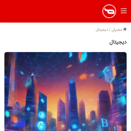
منو
مخبران
/
دیجیتال
دیجیتال