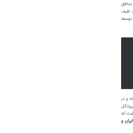
 مناطق
ند طیف
 توسعه
ه و در
پروتکل
شت که
یران و