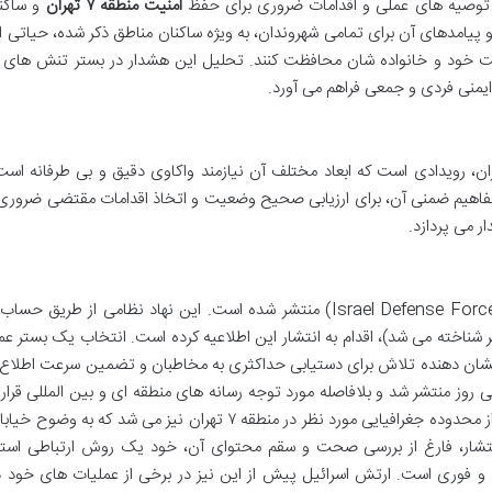
ه، توصیه های عملی و اقدامات ضروری برای حفظ
امنیت منطقه ۷ تهران
و ساکنا
 پیامدهای آن برای تمامی شهروندان، به ویژه ساکنان مناطق ذکر شده، حیاتی 
منیت خود و خانواده شان محافظت کنند. تحلیل این هشدار در بستر تنش های ف
ایمنی فردی و جمعی فراهم می آورد.
 اخیر ارتش اسرائیل در خصوص منطقه ۷ تهران، رویدادی است که ابعاد مختلف آن نیازمند واکاوی دقیق و بی طرفانه
 مفاهیم ضمنی آن، برای ارزیابی صحیح وضعیت و اتخاذ اقدامات مقتضی ضرور
 می پردازد.
هشدار مورد بحث توسط ارتش اسرائیل (Israel Defense Forces – IDF) منتشر شده است. این نهاد نظامی از طر
 شناخته می شد)، اقدام به انتشار این اطلاعیه کرده است. انتخاب یک بستر ع
شان دهنده تلاش برای دستیابی حداکثری به مخاطبان و تضمین سرعت اطلاع 
ریخ ۲ تیر ۱۴۰۴ در ساعات پایانی روز منتشر شد و بلافاصله مورد توجه رسانه های منطقه ای و بین المللی قر
محتوای پیام، علاوه بر متن هشدار، شامل نقشه ای از محدوده جغرافیایی مورد نظر در منطقه ۷ تهران نیز می شد که
تشار، فارغ از بررسی صحت و سقم محتوای آن، خود یک روش ارتباطی استر
فوری است. ارتش اسرائیل پیش از این نیز در برخی از عملیات های خود در