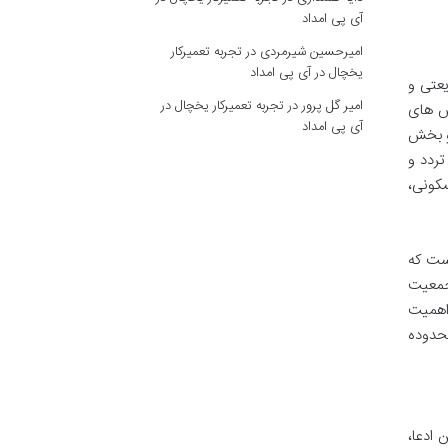
آی پی امداد
امیرحسین شیرمردی
در
تجربه تعمیرکار
یخچال در آی پی امداد
ای شریعتی و
امیر گل پرور
در
تجربه تعمیرکار یخچال در
ش های
آی پی امداد
د و بخش
ر تردد و
سکونی،
ست که
 جمعیت
 اهمیت
محدوده
 ادعا،