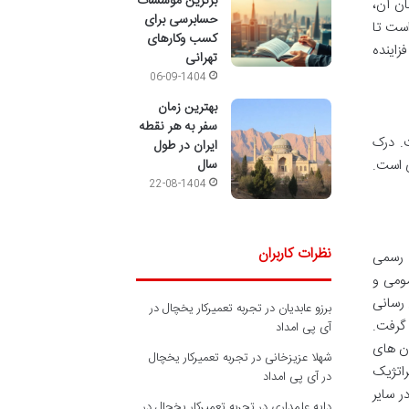
برترین مؤسسات
ن آن،
حسابرسی برای
است تا
کسب وکارهای
زاینده
تهرانی
06-09-1404
بهترین زمان
سفر به هر نقطه
 است. درک
ایران در طول
ی است.
سال
22-08-1404
نظرات کاربران
یق حساب رسمی
مومی و
رسانی
برزو عابدیان
در
تجربه تعمیرکار یخچال در
ار گرفت.
آی پی امداد
 به وضوح خیابان های
شهلا عزیزخانی
در
تجربه تعمیرکار یخچال
اتژیک
در آی پی امداد
 سایر
دایه علمداری
در
تجربه تعمیرکار یخچال در