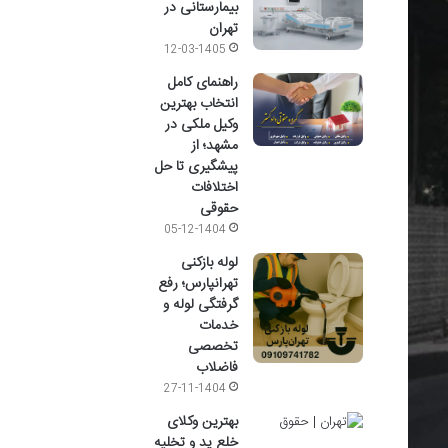
بیمارستانی در
تهران
12-03-1405
راهنمای کامل
انتخاب بهترین
وکیل ملکی در
مشهد؛ از
پیشگیری تا حل
اختلافات
حقوقی
05-12-1404
لوله بازکنی
تهرانپارس؛ رفع
گرفتگی لوله و
خدمات
تخصصی
فاضلاب
27-11-1404
بهترین وکلای
خلع ید و تخلیه