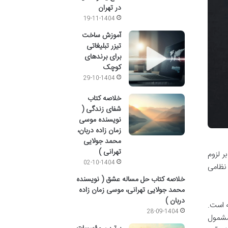
در تهران
19-11-1404
آموزش ساخت
تیزر تبلیغاتی
برای برندهای
کوچک
29-10-1404
خلاصه کتاب
شفای زندگی (
نویسنده موسی
زمان زاده دربان،
محمد جولایی
تهرانی )
ین هشدار بر لزوم
02-10-1404
نظامی
خلاصه کتاب حل مساله عشق ( نویسنده
محمد جولایی تهرانی، موسی زمان زاده
دربان )
ه است.
28-09-1404
 مشمول