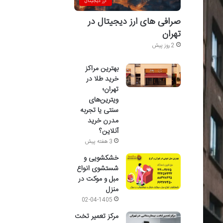
ارز دیجیتال
صرافی های ارز دیجیتال در
تهران
2 روز پیش
بهترین مراکز
خرید طلا در
تهران؛
ویترین‌های
سنتی یا تجربه
مدرن خرید
آنلاین؟
3 هفته پیش
خشکشویی و
شستشوی انواع
مبل و موکت در
منزل
02-04-1405
مرکز تعمیر تخت