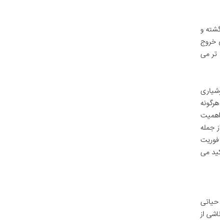
گشته و
ی خروج
 تر می
وشیاری
هرگونه
 اهمیت
ز جمله
 فوریت
ید می
حیاتی
اشی از