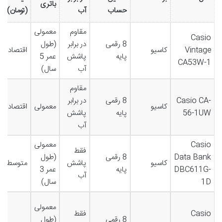
باتری
حساب
آب
(تومان)
مقاوم
معمولی
Casio
8 رقمی
در برابر
(طول
Vintage
کاسیو
اقتصادی
پایه
پاشش
عمر 5
CA53W-1
آب
سال)
مقاوم
Casio CA-
8 رقمی
در برابر
کاسیو
معمولی
اقتصادی
56-1UW
پایه
پاشش
آب
Casio
معمولی
فقط
Data Bank
8 رقمی
(طول
کاسیو
پاشش
متوسط
DBC611G-
پایه
عمر 3
آب
1D
سال)
معمولی
Casio
فقط
8 رقمی
(طول