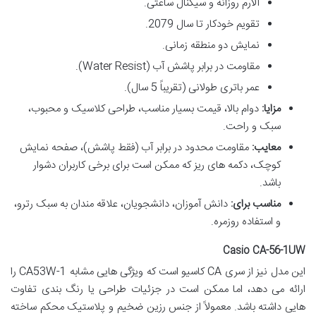
آلارم روزانه و سیگنال ساعتی.
تقویم خودکار تا سال 2079.
نمایش دو منطقه زمانی.
مقاومت در برابر پاشش آب (Water Resist).
عمر باتری طولانی (تقریباً 5 سال).
مزایا:
دوام بالا، قیمت بسیار مناسب، طراحی کلاسیک و محبوب،
سبک و راحت.
معایب:
مقاومت محدود در برابر آب (فقط پاشش)، صفحه نمایش
کوچک، دکمه های ریز که ممکن است برای برخی کاربران دشوار
باشد.
مناسب برای:
دانش آموزان، دانشجویان، علاقه مندان به سبک رترو،
و استفاده روزمره.
Casio CA-56-1UW
این مدل نیز از سری CA کاسیو است که ویژگی هایی مشابه CA53W-1 را
ارائه می دهد، اما ممکن است در جزئیات طراحی یا رنگ بندی تفاوت
هایی داشته باشد. معمولاً از جنس رزین ضخیم و پلاستیک محکم ساخته