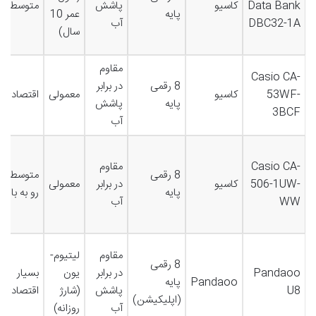
Data Bank
کاسیو
پاشش
متوسط
پایه
عمر 10
DBC32-1A
آب
سال)
مقاوم
Casio CA-
8 رقمی
در برابر
53WF-
کاسیو
معمولی
اقتصادی
پایه
پاشش
3BCF
آب
Casio CA-
مقاوم
8 رقمی
متوسط
506-1UW-
کاسیو
در برابر
معمولی
پایه
رو به بالا
WW
آب
مقاوم
لیتیوم-
8 رقمی
Pandaoo
در برابر
یون
بسیار
Pandaoo
پایه
U8
پاشش
(شارژ
اقتصادی
(اپلیکیشن)
آب
روزانه)