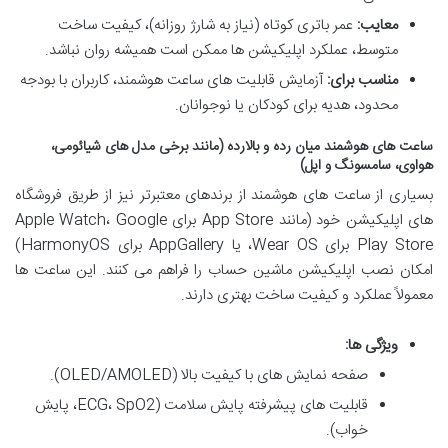
معایب:
عمر باتری کوتاه (نیاز به شارژ روزانه)، کیفیت ساخت
متوسط، عملکرد اپلیکیشن ها ممکن است همیشه روان نباشد.
مناسب برای:
آزمایش قابلیت های ساعت هوشمند، کاربران با بودجه
محدود، هدیه برای کودکان یا نوجوانان.
ساعت های هوشمند میان رده و بالارده (مانند برخی مدل های شیائومی،
هواوی، سامسونگ و اپل)
بسیاری از ساعت های هوشمند از برندهای معتبرتر نیز از طریق فروشگاه
های اپلیکیشن خود (مانند App Store برای Apple Watch، Google
Play Store برای Wear OS، یا AppGallery برای HarmonyOS)
امکان نصب اپلیکیشن ماشین حساب را فراهم می کنند. این ساعت ها
معمولاً عملکرد و کیفیت ساخت بهتری دارند.
ویژگی ها:
صفحه نمایش های با کیفیت بالا (OLED/AMOLED).
قابلیت های پیشرفته پایش سلامت (ECG، SpO2، پایش
خواب).