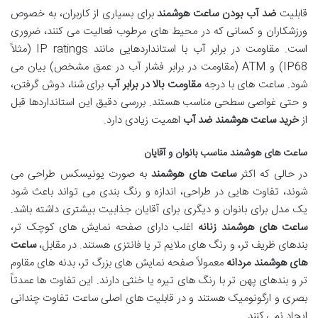
قابلیت
ضد آب بودن ساعت هوشمند
برای بسیاری از کاربران، به خصوص
ورزشکاران و کسانی که در محیط های مرطوب فعالیت می کنند، ضروری
است. مقاومت در برابر آب با استانداردهایی مانند IP ratings (مثلاً
IP68) و ATM (مقاومت در برابر فشار آب در عمق مشخص) بیان می
شود. ساعت های با درجه
مقاومت بالا در برابر آب
برای شنا، دوش گرفتن،
و حتی غواصی سطحی مناسب هستند. بررسی دقیق این استانداردها قبل
از
خرید ساعت هوشمند ضد آب
اهمیت زیادی دارد.
ساعت های هوشمند مناسب بانوان و آقایان
در حالی که اکثر
ساعت های هوشمند
به صورت یونیسکس طراحی می
شوند، تفاوت هایی در طراحی، اندازه و رنگ بندی می تواند باعث شود
یک مدل برای بانوان و دیگری برای آقایان جذابیت بیشتری داشته باشد.
ساعت های هوشمند زنانه
اغلب دارای صفحه نمایش های کوچک تر،
بندهای ظریف تر، و رنگ های ملایم تر یا فانتزی هستند. در مقابل،
ساعت
های هوشمند مردانه
معمولاً صفحه نمایش های بزرگ تر، بدنه های مقاوم
تر و بندهای پهن تر با رنگ های تیره یا خنثی دارند. این تفاوت ها عمدتاً
بصری و ارگونومیک هستند و در قابلیت های اصلی ساعت تفاوت چندانی
ایجاد نمی کنند.