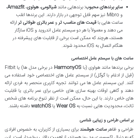
سایر برندهای محبوب:
برندهایی مانند
شیائومی
،
هواوی
،
Amazfit
،
و Mibro نیز سهم قابل توجهی در بازار دارند. این برندها اغلب
ساعت هایی با
قیمت های مناسب تر
و
عمر باتری طولانی تر
ارائه
می دهند و معمولاً با هر دو سیستم عامل اندروید و iOS سازگار
هستند، هرچند که ممکن است برخی از قابلیت های پیشرفته در
هنگام اتصال به iOS محدود شوند.
ساعت های با سیستم عامل اختصاصی
برخی برندها مانند هواوی (با
HarmonyOS
در برخی مدل ها) یا Fitbit
(قبل از ادغام با گوگل) از سیستم عامل های اختصاصی خود استفاده می
کنند. این سیستم عامل ها می توانند تجربه کاربری منحصر به فردی ارائه
دهند و گاهی اوقات بهینه سازی های خاصی برای عمر باتری یا قابلیت
های خاص دارند. با این حال، ممکن است از نظر تنوع برنامه های شخص
ثالث، محدودیت هایی نسبت به
Wear OS
یا
watchOS
داشته باشند.
بر اساس طراحی و زیبایی شناسی
طراحی و ظاهر
ساعت هوشمند
برای بسیاری از کاربران، به خصوص افرادی
که به دنبال اکسسوری مد روز هستند، از اهمیت بالایی برخوردار است. این