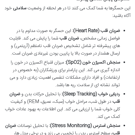
این حسگرها به شما کمک می کنند تا در هر لحظه از وضعیت
سلامتی
خود
آگاه باشید:
ضربان قلب (Heart Rate):
این حسگر به صورت مداوم یا در
فواصل زمانی مشخص،
ضربان قلب
شما را پایش می کند. قابلیت
های پیشرفته تر شامل تشخیص ضربان قلب نامنظم (آریتمی) و
ارسال هشدار در صورت بالا یا پایین بودن غیرعادی ضربان است.
سنجش اکسیژن خون (SpO2):
میزان اشباع اکسیژن در خون را
اندازه گیری می کند. این پارامتر برای ورزشکاران (به خصوص در
ارتفاعات) و افراد دارای مشکلات تنفسی اهمیت زیادی دارد و می
تواند نشانه ای از سلامت ریه ها باشد.
ردیابی خواب (Sleep Tracking):
با تحلیل حرکات بدن و
ضربان
قلب
در طول شب، مراحل خواب (سبک، عمیق، REM) و کیفیت
کلی خواب شما را ارزیابی می کند. این اطلاعات به بهبود عادات خواب
کمک می کند.
سنجش استرس (Stress Monitoring):
با تحلیل نوسانات
ضربان
قلب
، سطح استرس بدن را تخمین می زند و در برخی مدل ها،