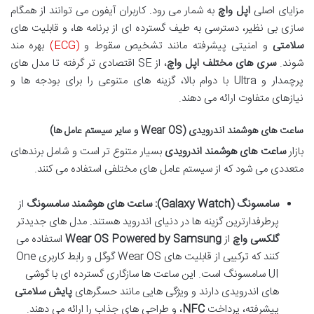
مزایای اصلی
اپل واچ
به شمار می رود. کاربران آیفون می توانند از همگام
سازی بی نظیر، دسترسی به طیف گسترده ای از برنامه ها، و قابلیت های
سلامتی
و امنیتی پیشرفته مانند تشخیص سقوط و
(ECG)
بهره مند
شوند.
سری های مختلف اپل واچ
، از SE اقتصادی تر گرفته تا مدل های
پرچمدار و Ultra با دوام بالا، گزینه های متنوعی را برای بودجه ها و
نیازهای متفاوت ارائه می دهند.
ساعت های هوشمند اندرویدی (Wear OS و سایر سیستم عامل ها)
بازار
ساعت های هوشمند اندرویدی
بسیار متنوع تر است و شامل برندهای
متعددی می شود که از سیستم عامل های مختلفی استفاده می کنند.
سامسونگ (Galaxy Watch):
ساعت های هوشمند سامسونگ
از
پرطرفدارترین گزینه ها در دنیای اندروید هستند. مدل های جدیدتر
گلکسی واچ
از
Wear OS Powered by Samsung
استفاده می
کنند که ترکیبی از قابلیت های Wear OS گوگل و رابط کاربری One
UI سامسونگ است. این ساعت ها سازگاری گسترده ای با گوشی
های اندرویدی دارند و ویژگی هایی مانند حسگرهای
پایش سلامتی
پیشرفته، پرداخت
NFC
، و طراحی های جذاب را ارائه می دهند.