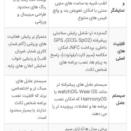
و
اغلب شبیه به ساعت های مچی
رنگ های محدود.
نمایشگر
سنتی با امکان تعویض بند و واچ
طراحی مینیمال و
فیس های متنوع.
ورزشی.
گسترده تر؛ شامل پایش سلامتی
متمرکز بر پایش فعالیت
پیشرفته (ECG، SpO2)، GPS
قابلیت
های ورزشی (گام شمار،
داخلی، پرداخت NFC، امکان
های
کالری شمار، ضربان
مکالمه (سیم کارت/بلوتوث)، پاسخ
اصلی
قلب) و ردیابی خواب.
به پیام ها، نصب برنامه های
نمایش اعلان های پایه.
شخص ثالث.
سیستم عامل های
سیستم عامل های پیشرفته تر
سبک تر و اختصاصی
مانند watchOS، Wear OS یا
سیستم
برند که قابلیت نصب
HarmonyOS که امکان نصب
عامل
برنامه شخص ثالث
برنامه ها و تعاملات پیچیده تر را
ندارند یا بسیار محدود
می دهند.
است.
برخی مدل ها (دارای سیم