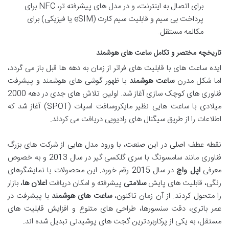
برای اتصال به اینترنت، و در مدل های پیشرفته تر، NFC برای
پرداخت بی سیم و قابلیت سیم کارت (eSIM یا فیزیکی) برای
مکالمه مستقل.
تاریخچه مختصر و تکامل ساعت های هوشمند
ایده ساعت های با قابلیت های فراتر از زمان به دهه ها قبل باز می گردد،
اما شکل مدرن
ساعت هوشمند
با ظهور گوشی های هوشمند و پیشرفت
فناوری های کوچک سازی آغاز شد. اولین تلاش های جدی در دهه 2000
میلادی با ساعت هایی نظیر مایکروسافت اسپات (SPOT) آغاز شد که
اطلاعات را از طریق سیگنال های رادیویی دریافت می کردند.
نقطه عطف اصلی در این صنعت، با ورود مدل هایی از شرکت های بزرگ
فناوری مانند سامسونگ با سری گلکسی گیر در سال 2013 و به خصوص
معرفی
اپل واچ
در سال 2015 رقم خورد. این محصولات با نمایشگرهای
رنگی، قابلیت های پایش
سلامتی
پیشرفته و امکان دریافت
اعلان ها
، بازار
را متحول کردند. از آن زمان تاکنون،
ساعت های هوشمند
با پیشرفت در
عمر باتری، دقت سنسورها، طراحی های متنوع و افزایش قابلیت های
مستقل، به یکی از پرکاربردترین گجت های پوشیدنی تبدیل شده اند.