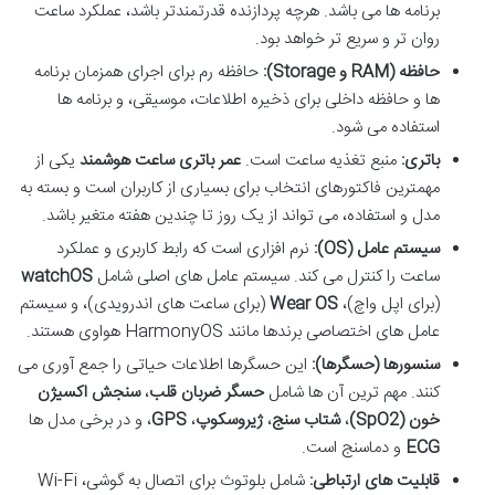
برنامه ها می باشد. هرچه پردازنده قدرتمندتر باشد، عملکرد ساعت
روان تر و سریع تر خواهد بود.
حافظه (RAM و Storage):
حافظه رم برای اجرای همزمان برنامه
ها و حافظه داخلی برای ذخیره اطلاعات، موسیقی، و برنامه ها
استفاده می شود.
باتری:
منبع تغذیه ساعت است.
عمر باتری ساعت هوشمند
یکی از
مهمترین فاکتورهای انتخاب برای بسیاری از کاربران است و بسته به
مدل و استفاده، می تواند از یک روز تا چندین هفته متغیر باشد.
سیستم عامل (OS):
نرم افزاری است که رابط کاربری و عملکرد
ساعت را کنترل می کند. سیستم عامل های اصلی شامل
watchOS
(برای اپل واچ)،
Wear OS
(برای ساعت های اندرویدی)، و سیستم
عامل های اختصاصی برندها مانند HarmonyOS هواوی هستند.
سنسورها (حسگرها):
این حسگرها اطلاعات حیاتی را جمع آوری می
کنند. مهم ترین آن ها شامل
حسگر ضربان قلب
،
سنجش اکسیژن
خون (SpO2)
،
شتاب سنج
،
ژیروسکوپ
،
GPS
، و در برخی مدل ها
ECG
و دماسنج است.
قابلیت های ارتباطی:
شامل بلوتوث برای اتصال به گوشی، Wi-Fi