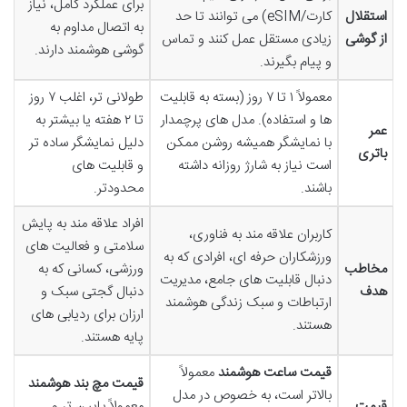
برای عملکرد کامل، نیاز
استقلال
کارت/eSIM) می توانند تا حد
به اتصال مداوم به
از گوشی
زیادی مستقل عمل کنند و تماس
گوشی هوشمند دارند.
و پیام بگیرند.
معمولاً ۱ تا ۷ روز (بسته به قابلیت
طولانی تر، اغلب ۷ روز
ها و استفاده). مدل های پرچمدار
تا ۲ هفته یا بیشتر به
عمر
با نمایشگر همیشه روشن ممکن
دلیل نمایشگر ساده تر
باتری
است نیاز به شارژ روزانه داشته
و قابلیت های
باشند.
محدودتر.
افراد علاقه مند به پایش
کاربران علاقه مند به فناوری،
سلامتی و فعالیت های
ورزشکاران حرفه ای، افرادی که به
مخاطب
ورزشی، کسانی که به
دنبال قابلیت های جامع، مدیریت
هدف
دنبال گجتی سبک و
ارتباطات و سبک زندگی هوشمند
ارزان برای ردیابی های
هستند.
پایه هستند.
قیمت ساعت هوشمند
معمولاً
قیمت مچ بند هوشمند
بالاتر است، به خصوص در مدل
قیمت
معمولاً پایین تر و