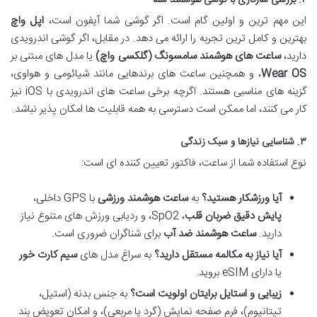
این مهم ترین و اولین گام است. اگر گوشی شما آیفون است،
اپل واچ
بهترین و کامل ترین تجربه را ارائه می دهد. در مقابل، اگر گوشی اندرویدی
دارید،
ساعت های هوشمند سامسونگ (گلکسی واچ)
یا مدل های مبتنی بر
Wear OS
، و همچنین ساعت های برندهایی مانند شیائومی و هواوی،
گزینه های مناسبی هستند. اگرچه برخی ساعت های اندرویدی با iOS نیز
کار می کنند، اما ممکن است دسترسی به همه قابلیت ها امکان پذیر نباشد.
۳. شناسایی نیازها و سبک زندگی
نوع استفاده شما از ساعت، فاکتور تعیین کننده ای است:
آیا ورزشکار هستید؟
به
ساعت هوشمند ورزشی
با GPS داخلی،
پایش دقیق ضربان قلب
، SpO2، و ردیابی ورزش های متنوع نیاز
دارید.
ساعت هوشمند ضد آب
برای شناگران ضروری است.
آیا نیاز به مکالمه مستقل دارید؟
به سراغ مدل های
سیم کارت خور
یا دارای eSIM بروید.
زیبایی و استایل برایتان اولویت است؟
به جنس بدنه (استیل،
تیتانیوم)، فرم صفحه نمایش (گرد یا مربعی)، و امکان تعویض بند