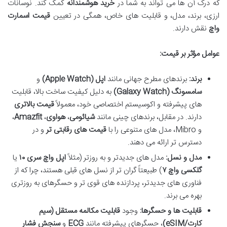
که درک آن ها می تواند به شما در
خرید هوشمندانه
کمک کند. نوسانات
ارزی، برند، مدل، و قابلیت های خاص، همگی در تعیین
قیمت اسمارت
واچ
نقش دارند.
عوامل مؤثر بر قیمت:
برند:
برندهای مطرح جهانی مانند
اپل (Apple Watch)
و
سامسونگ (Galaxy Watch)
به دلیل کیفیت ساخت بالا، قابلیت
های پیشرفته و اکوسیستم اختصاصی خود، معمولاً
قیمت بالاتری
دارند. در مقابل، برندهای چینی مانند
شیائومی
،
هواوی
،
Amazfit
،
و Mibro، مدل های متنوعی را با
قیمت های رقابتی تر
و در
دسترس تر ارائه می دهند.
مدل و نسل:
مدل های جدیدتر و به روزتر (مثلاً
اپل واچ سری ۱۰
یا
گلکسی واچ ۷
) طبیعتاً گران تر از نسل های قبلی هستند، چرا که از
فناوری های جدیدتر، پردازنده های قوی تر و حسگرهای به روزتری
بهره می برند.
قابلیت ها و حسگرها:
وجود
قابلیت مکالمه مستقل (سیم
کارت/eSIM)
، حسگرهای پیشرفته مانند
ECG
و
سنجش فشار