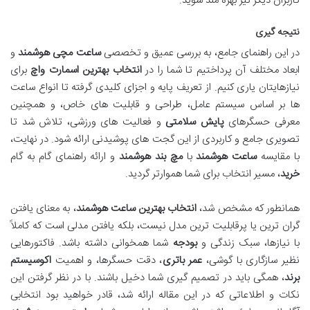
کاربران دیگر نیز بهره مند شوید.
نتیجه گیری
در این راهنمای جامع، به بررسی عمیق و تخصصی
ساعت مچی هوشمند
و
ابعاد مختلف آن پرداختیم تا شما را در
انتخاب بهترین اسمارت واچ
برای
نیازهایتان یاری کنیم. از تعریف پایه و اجزای کلیدی گرفته تا انواع ساعت
ها بر اساس سیستم عامل، طراحی و قابلیت های خاص، و همچنین
معرفی حسگرهای
پایش سلامتی
و فعالیت های ورزشی، تلاش شد تا
تصویری جامع و کاربردی از این گجت های پوشیدنی ارائه شود. در نهایت،
با مقایسه
ساعت هوشمند
با
مچ بند هوشمند
و ارائه راهنمای گام به گام
خرید
، مسیر انتخاب برای شما هموارتر گردید.
همانطور که مشخص شد،
انتخاب بهترین ساعت هوشمند
، به معنای یافتن
گران ترین یا پرقابلیت ترین مدل نیست، بلکه یافتن مدلی است که کاملاً
با نیازها، سبک زندگی و
بودجه
شما همخوانی داشته باشد. فاکتورهایی
نظیر سازگاری با گوشی،
عمر باتری
، دقت حسگرها، و اهمیت
اکوسیستم
برند
، همگی باید در تصمیم گیری شما دخیل باشند. با در نظر گرفتن این
نکات و اطلاعاتی که در این مقاله ارائه شد، قادر خواهید بود انتخابی