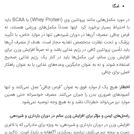
امگا
در مورد مکمل‌هایی مانند پروتئین وی
(Whey Protein)
یا
BCAA
باید
با احتیاط بسیار برخورد کرد. اینها عمدتاً مکمل‌های ورزشی هستند، نه
قرص چاقی. مصرف آن‌ها در دوران شیردهی تنها در موارد خاص، با تأیید
پزشک و تحت نظارت متخصص تغذیه مجاز است. هدف از مصرف آن‌ها
باید تأمین پروتئین کافی در رژیم غذایی باشد و نه صرفاً افزایش وزن. برای
افزایش وزن سالم، این مکمل‌ها باید در کنار یک رژیم غذایی صحیح
استفاده شوند و نه به عنوان جایگزین وعده‌های غذایی یا به عنوان راهکار
اصلی برای چاقی
.
اخطار
:
هیچ یک از موارد فوق به عنوان “قرص چاقی” عمل نمی‌کنند و تنها
کمبودهای ضروری بدن را جبران می‌کنند. مصرف خودسرانه حتی همین
موارد نیز می‌تواند خطرناک باشد و به هیچ وجه توصیه نمی‌شود
.
راه‌حل‌های ایمن و مؤثر برای افزایش وزن سالم در دوران بارداری و شیردهی
افزایش وزن در دوران بارداری و شیردهی، به ویژه برای مادرانی که با لاغری
دست و پنجه نرم می‌کنند، نیازمند رویکردی آگاهانه و پایدار است. تاکید بر