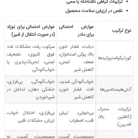
ترکیبات گیاهی ناشناخته یا سمی
نقص در ارزیابی سلامت محصول
عوارض احتمالی
عوارض احتمالی برای نوزاد
نوع ترکیب
برای مادر
(در صورت انتقال از شیر
)
دیابت، فشار خون
سرکوب رشد، مشکلات غدد
بالا، پوکی استخوان،
فوق کلیوی، تضعیف
کورتیکواستروئیدها
ضعف ایمنی،
ایمنی، تحریک‌پذیری یا
کاهش شیر
خواب‌آلودگی
خواب‌آلودگی شدید،
خواب‌آلودگی، بی‌قراری،
آنتی‌هیستامین‌ها
افت فشار خون،
خشکی دهان، تداخل در
کاهش شیر
شیرخوردن
ترکیبات محرک
بی‌خوابی، تپش
بی‌قراری، اختلال خواب،
(کافئین بالا،
قلب، اضطراب
لرزش، مشکلات قلبی
افدرین
)
مسمومیت، آسیب
مسمومیت، آسیب به