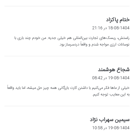
گ
ختام پاکزاد
ف
18-08-1404 در 21:16
ت
راستش، ریسک‌های تجارت بین‌المللی هم خیلی جدیه. من خودم چند باری با
:
نوسانات ارزی مواجه شدم و واقعاً دردسرساز بود.
گ
شجاع هوشمند
ف
19-08-1404 در 08:42
ت
خیلی از ماها فکر می‌کنیم با داشتن کارت بازرگانی همه چیز حل میشه، اما باید واقعاً
:
به این معایب توجه کنیم.
گ
سیمین سهراب نژاد
ف
19-08-1404 در 10:58
ت