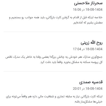
گ
سحرناز ملاحسنی
ف
18-08-1404 در 16:06
ت
خلاصه اینکه قبل از اقدام به گرفتن کارت بازرگانی، باید همه جوانب رو بسنجیم و
:
مطمئن بشیم که آماده‌ایم.
گ
روح الله زرینی
ف
18-08-1404 در 17:04
ت
جمع‌آوری مدارک هم خودش یه چالش بزرگه! بعضی وقتا به خاطر یک مدرک ناقص
:
کل پروسه ممکنه به مشکل بخوره. واقعاً باید دقت کرد.
گ
قدسیه صمدی
ف
18-08-1404 در 20:01
ت
اینکه کارت بازرگانی نیاز به سابقه تجاری و شفافیت مالی داره هم واقعاً می‌تونه برای
:
خیلی‌ها مشکل‌ساز باشه.