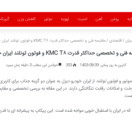
یه
روغن
آهن
امنیت
تهویه
موتور
کاهش وزن
گیربک
ران
/
اقتصادی
/
مقایسه فنی و تخصصی حداکثر قدرت KMC T۸ و فوتون تونلند ایران خودرو
 و تخصصی حداکثر قدرت KMC T۸ و فوتون تونلند ایران خودرو
آخرین به روز رسانی: 09-08-1403
353
خواندن این مطلب 3 دقیقه زمان میبرد
فوتون تونلند
از ایران خودرو دیزل به عنوان دو گزینه جذاب برای کاربر
 و امکانات رقابت تنگاتنگی دارند. در این مقاله به بررسی تخصصی و مقا
است.