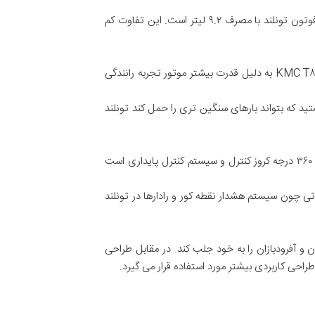
در بخش مصرف سوخت هر دو خودرو نزدیک به هم هستند. KMC T۸ با مصرف ۹.۶ لیتر در هر ۱۰۰ کیلومتر اندکی پر مصرف تر از فوتون تونلند با مصرف ۹.۲ لیتر است. این تفاوت کم
کاربران پیکاپ ها عموماً از تجربه رانندگی در شرایط مختلف شهری و آفرود اهمیت زیادی می دهند. بر اساس نظرات برخی از کاربران KMC T۸ به دلیل قدرت بیشتر موتور تجربه رانندگی
ید که بتواند بارهای سنگین تری را حمل کند تونلند
در بخش امکانات رفاهی هر دو خودرو از تکنولوژی های نوین بهره می برند. KMC T۸ دارای امکاناتی مانند نمایشگر لمسی دوربین ۳۶۰ درجه کروز کنترل و سیستم کنترل پایداری است
اتی چون سیستم هشدار نقطه کور و رادارها در تونلند
 جوان و آفرودبازان را به خود جلب کند. در مقابل طراحی
راحی کاربردی بیشتر مورد استفاده قرار می گیرد.