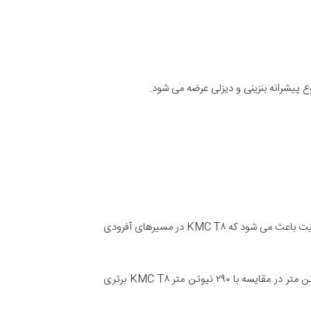
ع پیشرانه بنزینی و دیزلی عرضه می شود.
از لحاظ قدرت موتور KMC T۸ با ۱۷۴ اسب بخار نسبت به فوتون تونلند بنزینی با ۱۶۰ اسب بخار قدرت بیشتری ارائه می دهد. این مزیت باعث می شود که KMC T۸ در مسیرهای آفرودی
گشتاور عامل مهمی در عملکرد یک پیکاپ به ویژه در شرایط آفرودی و حمل بار است. در این زمینه فوتون تونلند با گشتاور ۳۲۰ نیوتن متر در مقایسه با ۲۹۰ نیوتن متر KMC T۸ برتری