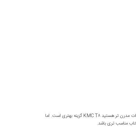
در نهایت انتخاب بین KMC T۸ و فوتون تونلند به نیازهای خاص کاربر بستگی دارد. اگر به دنبال یک پیکاپ با قدرت بیشتر و امکانات مدرن تر هستید KMC T۸ گزینه بهتری است. اما
خاب مناسب تری باشد.