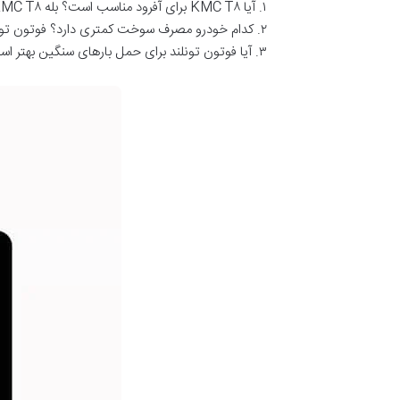
۱. آیا KMC T۸ برای آفرود مناسب است؟ بله KMC T۸ با سیستم چهارچرخ متحرک و قدرت موتور ۱۷۴ اسب بخار گزینه ای مناسب برای آفرودهای سبک و متوسط است.
۲. کدام خودرو مصرف سوخت کمتری دارد؟ فوتون تونلند با مصرف سوخت ۹.۲ لیتر در هر ۱۰۰ کیلومتر نسبت به KMC T۸ با مصرف ۹.۶ لیتر اقتصادی تر است.
۳. آیا فوتون تونلند برای حمل بارهای سنگین بهتر است؟ بله فوتون تونلند به دلیل گشتاور بالاتر و ساختار مستحکم برای حمل بارهای سنگین و استفاده صنعتی مناسب تر است.