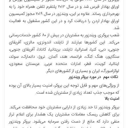
اوراق بهادار قبرس شد و در سال ۲۰۱۲ پلتفرم تلفن همراه خود را به
بهره‌برداری رساند. علاوه بر این، ویندزور در سال ۲۰۱۹ مجوز کمیسیون
اوراق بهادار اردن را دریافت کرد و در این کشور مشغول به فعالیت
شد.
شعب بروکری ویندزور به مشتریان در بیش از ۸۰ کشور خدمات‌رسانی
می‌کند. این کشورها عبارتند از تایلند، اندونزی، مالزی، آفریقای
جنوبی، دبی، کنیا، استرالیا، تایلند، بریتانیا، کانادا، آفریقای جنوبی،
سنگاپور، هنگ کنگ، فرانسه، هند، آلمان. نروژ، دانمارک، سوئد،
ایتالیا، کویت، قطر، امارات متحده عربی. عربستان سعودی،
لوکزامبورگ، ایران و بسیاری از کشورهای دیگر.
نکات مهم در مورد بروکر ویندزور
از ویژگی‌های مهم و قابل توجه این بروکر، امنیت بسیار بالای آن بوده
که موجب جذب تعداد زیادی از مشتریان شده است.
امنیت بالا
بروکر ویندزور تا حد زیادی از دارایی مشتریان خود محافظت می‌کند.
برای کاهش ریسک معاملات مشتریان یک هشدار برای اعلام تراز
منفی دارد که مانع از دست رفتن سرمایه می‌شود. بروکر ویندزور