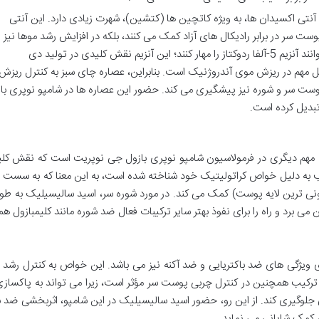
نتی اکسیدان ها، به ویژه کاتچین ها (کتشین)، شهرت زیادی دارد. این آنتی
ست سر در برابر رادیکال های آزاد کمک می کنند، بلکه در افزایش رشد موها نیز
مؤثرند. کاتچین های موجود در چای سبز می توانند آنزیم 5-آلفا ردوکتاز را مهار کنند؛ این آنزیم نقش کلیدی در تولید دی
رد که یکی از عوامل مهم در ریزش موی آندروژنیک است. بنابراین، عصاره چای سبز به کنترل ریزش
ت سر و شوره نیز پیشگیری می کند. حضور این عصاره ها در شامپو نوپری با
تبدیل کرده است.
ء مهم دیگری در فرمولاسیون شامپو نوپری بازول جی نوپریت است که نقش کلی
ب به دلیل خواص کراتولیتیک خود شناخته شده است، به این معنا که به سست
ی ترین لایه پوست) کمک می کند. در مورد شوره سر، اسید سالیسیلیک به طور
ی برد و راه را برای نفوذ بهتر سایر ترکیبات فعال ضد شوره مانند کلیمبازول هم
ی ویژگی های ضد باکتریایی و ضد آکنه نیز می باشد. این خواص به کنترل رشد 
رکیب همچنین در کنترل چربی پوست سر مؤثر است، زیرا می تواند به پاکسازی
جلوگیری کند. از این رو، حضور اسید سالیسیلیک در این شامپو، اثربخشی ضد ش
 کمک شایانی می نماید.