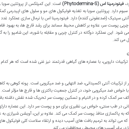
د،
فیتودرمینا اس (Phytodermina-S)
است. این کمپلکس از پروتئین سویا و
بوم دارد. پروتئین سویا به تغذیه فولیکول های مو و سلول های اپیدرمی کم
 آنتی سپتیک (ضدعفونی کننده) دارد. فیتودرمینا اس با نرمال سازی عملکرد غدد 
بی پوست سر، علاوه بر کاهش محیط مساعد برای رشد قارچ ها، به بهبود ظاه
ود. این عملکرد دوگانه در کنترل چربی و مقابله با شوره، این شامپو را به گز
ل می کند.
ن
 ترکیبات دارویی، با عصاره های گیاهی قدرتمند نیز غنی شده است که هر کدا
ار از ترکیبات آنتی اکسیدانی، ضد التهابی و ضد میکروبی است. پونه کوهی به ک
 با خواص ضد میکروبی خود، در کنترل جمعیت باکتری ها و قارچ ها مؤثر است.
 کف سر کمک کرده و در التیام و تسکین پوست سر تحریک شده نقش داشته باش
انی در طب سنتی، خواص بی نظیری برای مو و پوست سر دارد. این عصاره دارای
 به پاکسازی منافذ پوست سر کمک می کند. علاوه بر این، آویشن شیرازی به ع
که می تواند به ترمیم بافت های آسیب دیده و ارتقاء سلامت کلی فولیکول های
ا در برابر آسیب های محیطی محافظت می کند.