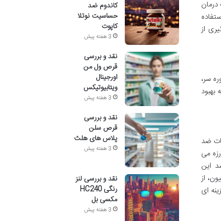
 درمان
کاندوم ضد
حساسیت نوتلا
ستفاده
کاپوت
ری از
3 هفته پیش
نقد و بررسی
قرص ول من
اورجینال
ره سر،
ویتابیوتیکس
 بهبود
3 هفته پیش
نقد و بررسی
قرص سلن
پلاس های هلث
بات ضد
3 هفته پیش
رزه می
د این
ون، از
نقد و بررسی لنز
رنگی HC240
ینه ای
مکسی بل
3 هفته پیش