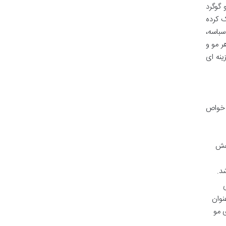
 گوگرد
ک کرده
سباسه،
ر مو و
ینه ای
م خواص
اهش
د.
نوان
 مو