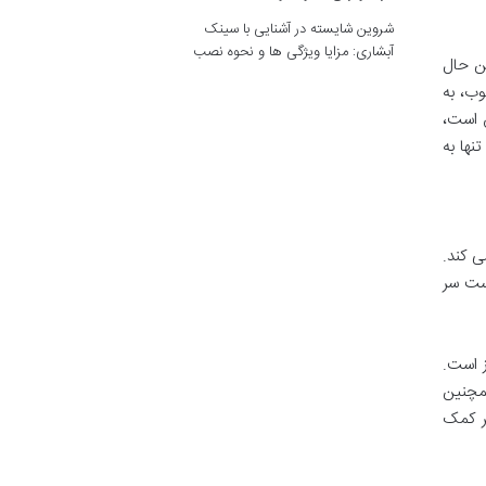
شروین شایسته
در
آشنایی با سینک
آبشاری: مزایا ویژگی ها و نحوه نصب
یم تر و در عین حال
ب، به
 است،
نها به
ی کند.
وست سر
انایی مهار آنزیم 5-آلفاردوکتاز است.
وم و همچنین
ر کمک