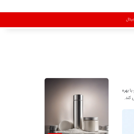
یتال
ا بهره
 کند.