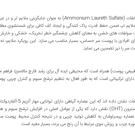
به جای SLS و SLES، نوپریت از آمونیوم لورت سولفات (Ammonium Laureth Sulfate) به عنوان جایگزینی ملا
ه ملایم تر، ضمن حفظ قدرت پاک کنندگی و ایجاد کف کافی برای شستشوی مطلو
ف سولفات های خشن به معنای کاهش چشمگیر خطر تحریک، خشکی و خارش
ای افرادی با پوست سر حساس، بسیار مناسب می سازد. این رویکرد ملایم، نه ت
 سر را نیز تضمین می نماید.
بیعی پوست) همراه است که محیطی ایده آل برای رشد قارچ
مالاسزیا
فراهم م
 دارای ترکیباتی است که به طور فعال به تنظیم ترشح سبوم و کنترل چربی پ
است. تحقیقات نشان داده اند که این عصاره گیاهی دارای تو
این آنزیم در تبدیل تستوسترون به دی هیدروتستوسترون (DHT) نقش دارد که یکی از عوامل اصلی در افزایش ترشح سب
م، عصاره پرسیاوشان به کاهش تولید چربی و در نتیجه کنترل محیط پوست س
ز شوره چرب و ریزش موی مرتبط با آن رنج می برند، بسیار مفید است.