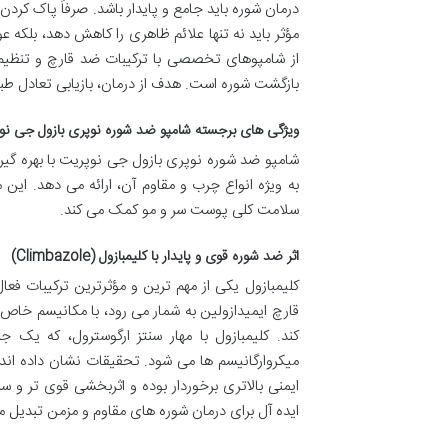
درمان شوره باید جامع و پایدار باشد. صرفاً پاک کر
مؤثر باید نه تنها علائم ظاهری را کاهش دهد، بلکه ع
از شامپوهای تخصصی با ترکیبات ضد قارچ و تنظیم 
بازگشت شوره است. هدف از درمان، بازیابی تعادل ط
ویژگی های برجسته شامپو ضد شوره نوپری بازول جی نوپ
شامپو ضد شوره نوپری بازول جی نوپریت با بهره گیری 
به ویژه انواع چرب و مقاوم آن، ارائه می دهد. ای
سلامت کلی پوست سر و مو کمک می کند.
اثر ضد شوره قوی و پایدار با کلیمبازول (Climbazole)
کلیمبازول یکی از مهم ترین و مؤثرترین ترکیبات فع
قارچ ایمیدازولین به شمار می رود، با مکانیسم خاص
کند. کلیمبازول با مهار سنتز ارگوسترول، که ی
میکروارگانیسم ها می شود. تحقیقات نشان داده اند ک
ایمنی بالاتری برخوردار بوده و اثربخشی قوی تر و 
ایده آل برای درمان شوره های مقاوم و مزمن تبدیل م