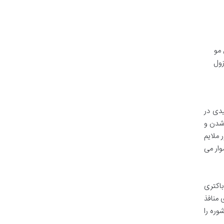
 مو
زول
دی در
 شدن و
 ملایم
وار می
باکتری
 منافذ
وره را