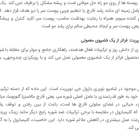
دن پوسته ها از روی مو راه حل موقتی است و ریشه مشکل را برطرف نمی کند. یک
وامل زمینه ای مانند رشد قارچ یا تنظیم چربی پوست سر را نیز هدف قرار دهد. ا
کننده سبوم، همراه با رعایت بهداشت مناسب پوست سر، کلید کنترل و پیشگی
بیعی پوست سر و ایجاد محیطی سالم برای رشد مو است.
ریت: فراتر از یک شامپوی معمولی
از دانش روز و ترکیبات فعال هدفمند، راهکاری جامع و موثر برای مقابله با شو
ن محصول فراتر از یک شامپوی معمولی عمل می کند و با رویکردی چندوجهی، به
ال موجود در شامپو نوپری بازول جی نوپریت است. این ماده که از دسته ترکی
 خود به طور قدرتمندی با عامل اصلی شوره سر، یعنی قارچ
مالاسزیا گلوبوسا
، مبا
ک جزء حیاتی در غشای سلولی قارچ ها است، باعث از بین رفتن و توقف رش
ه کلیمبازول در مقایسه با برخی ترکیبات ضد شوره رایج دیگر مانند زینک پریتی
سرعت عمل بیشتری در کاهش علائم شوره دارد. این خاصیت، کلیمبازول را به گز
ی کند.