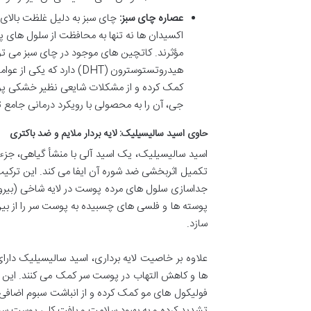
عصاره چای سبز:
چای سبز به دلیل غلظت بالای آ
اکسیدان ها نه تنها به محافظت از سلول های پو
هیدروتستوسترون (DHT) دا
کمک کرده و از مشکلات شایعی نظیر خشکی پوس
جی، آن را به محصولی با رویکرد درمانی جامع 
حاوی اسید سالیسیلیک: لایه بردار ملایم و ضد باکتری
اسید سالیسیلیک، یک اسید آلی با منشأ گیاهی، جز
تکمیل اثربخشی ضد شوره آن ایفا می کند. این ترکی
جداسازی سلول های مرده پوست در لایه شاخی (بیرون
پوسته ها و فلسی های چسبیده به پوست سر را از بین م
سازد.
علاوه بر خاصیت لایه برداری، اسید سالیسیلیک دارا
ها و کاهش التهاب در پوست سر کمک می کنند. این ت
فولیکول های مو کمک کرده و از انباشت سبوم اضافی 
تشدید کرده و به بهبود سلامت و بافت کلی پوست سر