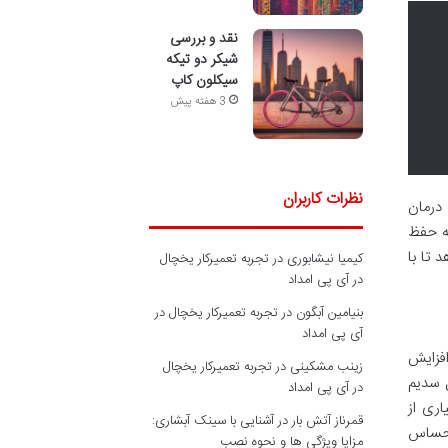
نقد و بررسی
شیکر دو تیکه
سیکلون کاپ
3 هفته پیش
نظرات کاربران
درمان
ه حفظ
 تا با
کیمیا نیشابوری
در
تجربه تعمیرکار یخچال
در آی پی امداد
بنیامین آبگون
در
تجربه تعمیرکار یخچال در
آی پی امداد
افزایش
زینب مشکینی
در
تجربه تعمیرکار یخچال
 سدیم
در آی پی امداد
 بسیاری از
قمرناز آتش بار
در
آشنایی با سینک آبشاری:
 حساس
مزایا ویژگی ها و نحوه نصب