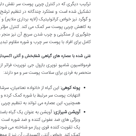
ترکیب دیگری که در کنترل چربی پوست سر نقش دار
تشکیل شده است و عملکرد چندگانه در تنظیم ترشح س
و گوگرد نیز خواص کراتولیتیک (لایه برداری ملایم) و
به کاهش چربی پوست سر کمک می کند. کنترل مؤثر چر
جلوگیری از سنگینی و چرب شدن سریع آن نیز منجر می ش
کامل برای افراد با پوست سر چرب و شوره مقاوم تبدی
غنی شده با عصاره های گیاهی شفابخش و آنتی اکسیدا
فرمولاسیون شامپو نوپری بازول جی نوپریت فراتر از
منحصر به فردی برای سلامت پوست سر و مو دارند:
پونه کوهی:
این گیاه از خانواده نعناعیان، سرش
التهابات پوست سر مرتبط با شوره کمک کرده و
همچنین، این عصاره می تواند به تنظیم چربی
آویشن شیرازی:
آویشن به عنوان یک گیاه باست
ویژگی های ضد عفونی کننده و ضد شوره است که
یک تقویت کننده قوی پیاز مو شناخته می شود 
کمک کند. خواص آنتی اکسیدانی آن نیز از موه