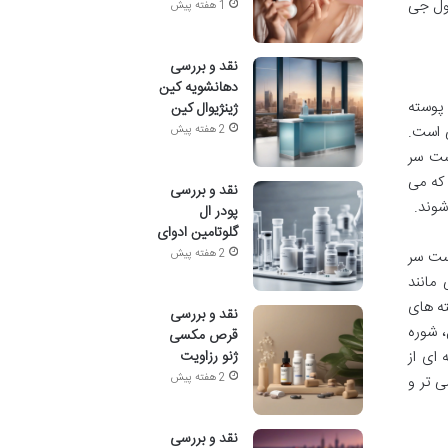
زول جی
1 هفته پیش
نقد و بررسی
دهانشویه کین
 پوسته
ژینژیوال کین
 است.
2 هفته پیش
ست سر
 که می
نقد و بررسی
شوند.
پودر ال
گلوتامین ادوای
2 هفته پیش
وست سر
مانند
ه های
نقد و بررسی
، شوره
قرص مکسی
ژنو رزاویت
ای از
2 هفته پیش
 تر و
نقد و بررسی