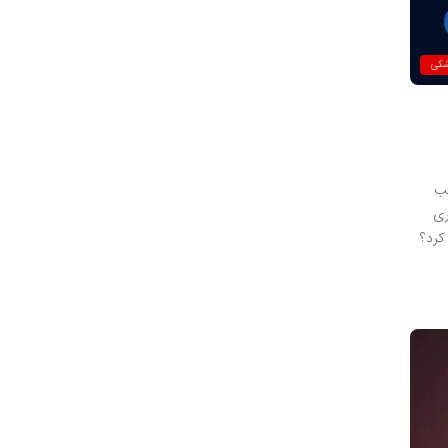
شکی
سب
ری
کرد؟