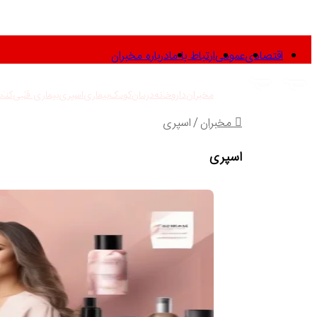
اقتصادی
عمومی
ارتباط با ما
درباره مخبران
مخبران
داروخانه
درمان
کودک
بیماری
اسپری
بیماری قلبی
کتا
مخبران
/
اسپری
اسپری