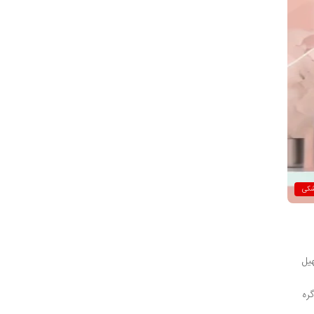
شکی
یل
ره