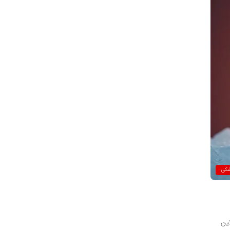
شکی
ین