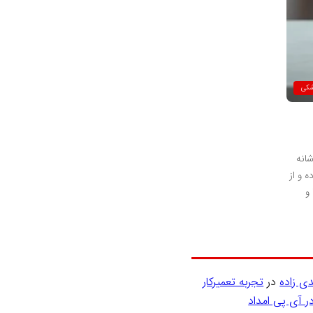
شکی
شانه
 و از
و
دی زاده
در
تجربه تعمیرکار
 آی پی امداد