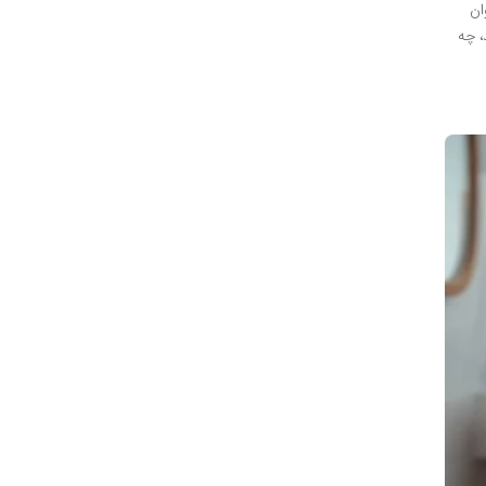
ان
، چه