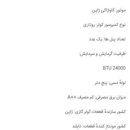
موتور: کاوازاکی ژاپن
نوع کمپرسور کولر: روتاری
تعداد پنل ها: یک عدد
ظرفیت گرمایش و سرمایش:
BTU 24000
لولهٔ مسی: پنج متر
میزان برق مصرفی: کم مصرف ++A
کشور سازندهٔ قطعات کولر گازی: ژاپن
کشور مونتاژ کنندهٔ قطعات: تایلند