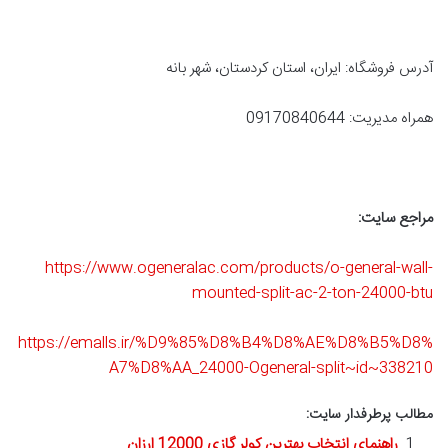
آدرس فروشگاه: ایران، استان کردستان، شهر بانه
همراه مدیریت: 09170840644
مراجع سایت:
https://www.ogeneralac.com/products/o-general-wall-
mounted-split-ac-2-ton-24000-btu
https://emalls.ir/%D9%85%D8%B4%D8%AE%D8%B5%D8%
A7%D8%AA_24000-Ogeneral-split~id~338210
مطالب پرطرفدار سایت:
راهنمای انتخاب بهترین کولر گازی 12000 ارزان