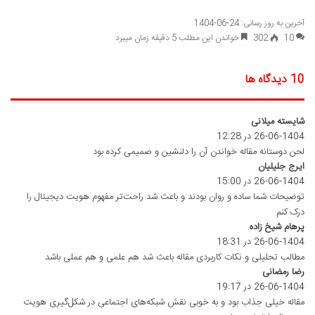
آخرین به روز رسانی: 24-06-1404
10
302
خواندن این مطلب 5 دقیقه زمان میبرد
‫10 دیدگاه ها
شایسته میلانی
گ
26-06-1404 در 12:28
ف
ت
لحن دوستانه مقاله خواندن آن را دلنشین و صمیمی کرده بود
:
ایرج جلیلیان
گ
ف
26-06-1404 در 15:00
ت
توضیحات شما ساده و روان بودند و باعث شد راحت‌تر مفهوم هویت دیجیتال را
:
درک کنم
پرهام شیخ زاده
گ
26-06-1404 در 18:31
ف
ت
مطالب تحلیلی و نکات کاربردی مقاله باعث شد هم علمی و هم عملی باشد
:
رضا رمضانی
گ
ف
26-06-1404 در 19:17
ت
مقاله خیلی جذاب بود و به خوبی نقش شبکه‌های اجتماعی در شکل‌گیری هویت