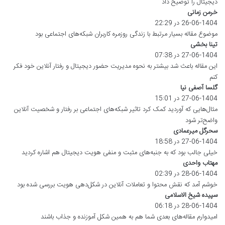
:
دیجیتال را توضیح داد
خرمن زمانی
گ
ف
26-06-1404 در 22:29
ت
موضوع مقاله بسیار مرتبط با زندگی روزمره کاربران شبکه‌های اجتماعی بود
:
تینا بخشی
گ
ف
27-06-1404 در 07:38
ت
این مقاله باعث شد بیشتر به نحوه مدیریت حضور دیجیتال و رفتار آنلاین خود فکر
:
کنم
گلسا آصفی نیا
گ
27-06-1404 در 15:01
ف
ت
مثال‌هایی که آوردید کمک کرد تاثیر شبکه‌های اجتماعی بر رفتار و شخصیت آنلاین
:
واضح‌تر شود
سحرگل میرعمادی
گ
27-06-1404 در 18:58
ف
ت
خیلی جالب بود که به جنبه‌های مثبت و منفی هویت دیجیتال هم اشاره کردید
:
مهتاب واحدی
گ
28-06-1404 در 02:39
ف
ت
خوشم آمد که نقش محتوا و تعاملات آنلاین در شکل‌دهی هویت بررسی شده بود
:
سپیده شیخ الاسلامی
گ
28-06-1404 در 06:18
ف
ت
امیدوارم مقاله‌های بعدی شما هم به همین شکل آموزنده و جذاب باشند