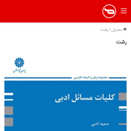
منو
مخبران
/
رشت
رشت