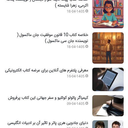
اکرمی، زهرا شایسته )
18-04-1405
خلاصه کتاب 10 قانون موفقیت جان ماکسول (
نویسنده جان سی ماکسول )
18-04-1405
معرفی پلتفرم های آنلاین برای عرضه کتاب الکترونیکی
16-04-1405
کیمیاگر پائولو کوئلیو و سفر جهانی این کتاب پرفروش
09-04-1405
دنیای جادویی هری پاتر و تاثیر آن بر ادبیات انگلیسی