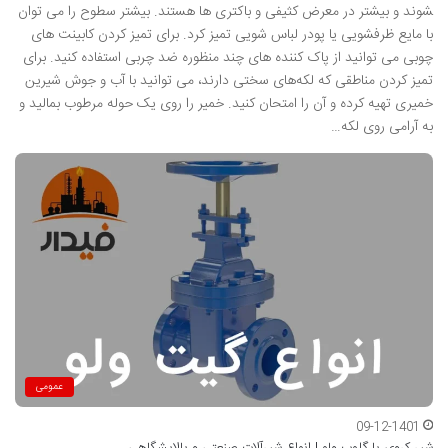
شوند و بیشتر در معرض کثیفی و باکتری­ ها هستند. بیشتر سطوح را می­ توان
با مایع ظرفشویی یا پودر لباس شویی تمیز کرد. برای تمیز کردن کابینت ­های
چوبی می ­توانید از پاک کننده ­های چند منظوره ضد چربی استفاده کنید. برای
تمیز کردن مناطقی که لکه‌های سختی دارند، می­ توانید با آب و جوش شیرین
خمیری تهیه کرده و آن را امتحان کنید. خمیر را روی یک حوله مرطوب بمالید و
به آرامی روی لکه…
عمومی
09-12-1401
شیر کروی یا گلوب ولو | انواع شیرآلات صنعتی و پالایشگاهی