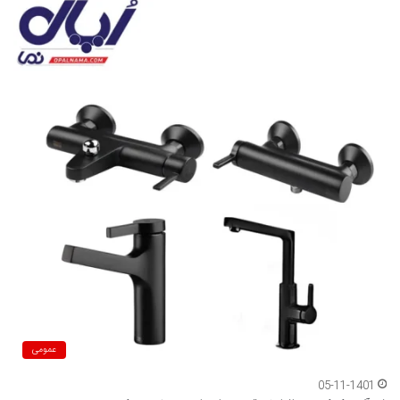
عمومی
05-11-1401