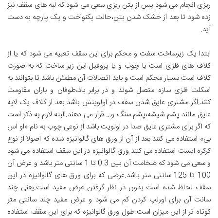
ریزی انجام می شود پس از بتن ریزی سعی می شود که لبه های سقف نیز
زده شود تا بعد از خشک شدن بتن،حالت یکنواخت و یک پارچه به دست
آید.
ابتدا یک زیرساخت سفت و محکم برای این سقف تعبیه می شود که یا از
کلاف های فلزی است یا چوب و یا پروفیل.این زیر ساخت که به صورت
کلاف است بسیار محکم است و باید اتصالات آن مطمئن باشد تا بتوانند به
اسکلت فلزی سازه متصل شوند و در برابر باد،طوفان و باران مقاومت
کنند.اگر مشتری عایق شدن سقف در اولویتش باشد بعد از کلاف یک لایه
عایق مانند پشم شیشه،پشم سنگ و… قرار می دهند.البته لازم به ذکر است
که اگر برای مشتری عایق صدا در اولویت باشد از نوعی چوب به نام «او اس
بی» استفاده می کنند.بعد از آن از ورق های گالوانیزه شده که اصولا از نوع
کرکره ایست استفاده می کنند.ورق گالوانیزه در این سقف استفاده می شود
و سعی می شود که ضخامت آن بین 0.3 تا 1 سانتی متر باشد و عرض آن
100 تا 125 سانتی متر باشد.عرضی که برای ورق های گالوانیزه در این
سقف لحاظ شده است بدون در نظر گرفتن عرض مفید است.یعنی چند
سانت آن برای اورلپ کردن کم می شود و عرض مفید چند سانتی متر
کوتاه تر از این میزان است.طول ورق گالوانیزه که برای این سقف استفاده