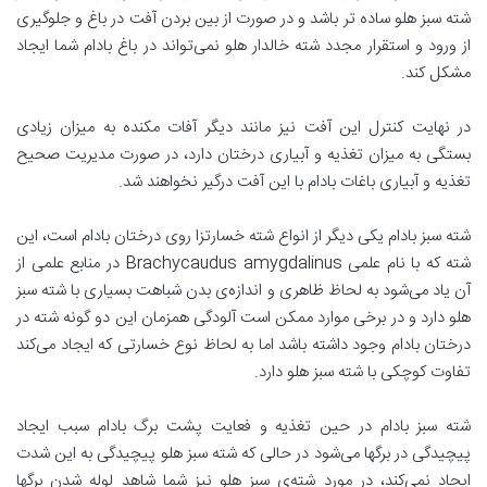
شته سبز هلو ساده تر باشد و در صورت از بین بردن آفت در باغ و جلوگیری
از ورود و استقرار مجدد شته خالدار هلو نمی‌تواند در باغ بادام شما ایجاد
مشکل کند.
در نهایت کنترل این آفت نیز مانند دیگر آفات مکنده به میزان زیادی
بستگی به میزان تغذیه و آبیاری درختان دارد، در صورت مدیریت صحیح
تغذیه و آبیاری باغات بادام با این آفت درگیر نخواهند شد.
شته سبز بادام یکی دیگر از انواع شته خسارتزا روی درختان بادام است، این
شته که با نام علمی Brachycaudus amygdalinus در منابع علمی از
آن یاد می‌شود به لحاظ ظاهری و اندازه‌ی بدن شباهت بسیاری با شته سبز
هلو دارد و در برخی موارد ممکن است آلودگی همزمان این دو گونه شته در
درختان بادام وجود داشته باشد اما به لحاظ نوع خسارتی که ایجاد می‌کند
تفاوت کوچکی با شته سبز هلو دارد.
شته سبز بادام در حین تغذیه و فعایت پشت برگ بادام سبب ایجاد
پیچیدگی در برگها می‌شود در حالی که شته سبز هلو پیچیدگی به این شدت
ایجاد نمی‌کند، در مورد شته‌ی سبز هلو نیز شما شاهد لوله شدن برگها