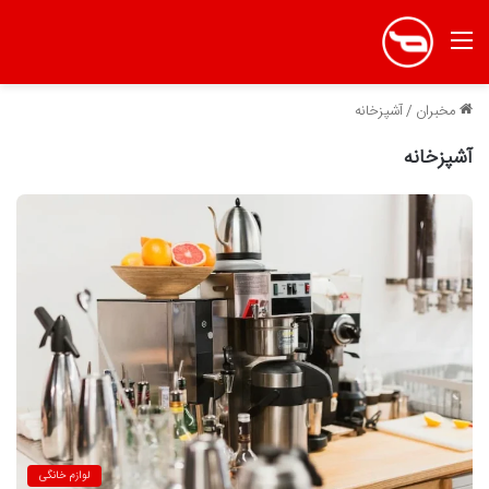
منو
مخبران
/
آشپزخانه
آشپزخانه
لوازم خانگی