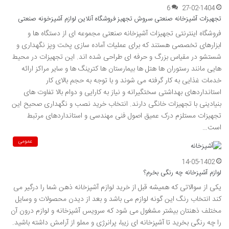
6
27-02-1404
تجهیزات آشپزخانه صنعتی سروش تجهیز فروشگاه آنلاین لوازم آشپزخونه صنعتی
فروشگاه اینترنتی تجهیزات آشپزخانه صنعتی مجموعه ای از دستگاه ها و
ابزارهای تخصصی هستند که برای عملیات آماده سازی پخت وپز نگهداری و
شستشو در مقیاس بزرگ و حرفه ای طراحی شده اند. این تجهیزات در محیط
هایی مانند رستوران ها هتل ها بیمارستان ها کترینگ ها و سایر مراکز ارائه
خدمات غذایی به کار گرفته می شوند و با توجه به حجم بالای کار
استانداردهای بهداشتی سختگیرانه و نیاز به کارایی و دوام بالا تفاوت های
بنیادینی با تجهیزات خانگی دارند. انتخاب خرید نصب و نگهداری صحیح این
تجهیزات مستلزم درک عمیق اصول فنی مهندسی و استانداردهای مرتبط
است…
عمومی
14-05-1402
لوازم آشپزخانه چه رنگی بخرم؟
یکی از سوالاتی که همیشه قبل از خرید لوازم آشپزخانه ذهن شما را درگیر می
کند انتخاب رنگ این گونه لوازم می باشد و بعد از دیدن محصولات و وسایل
مختلف ذهنتان بیشتر مشغول می شود که سرویس آشپزخانه و لوازم درون آن
را چه رنگی بخرید تا آشپزخانه ای زیبا، پرانرژی و مملو از آرامش داشته باشید.