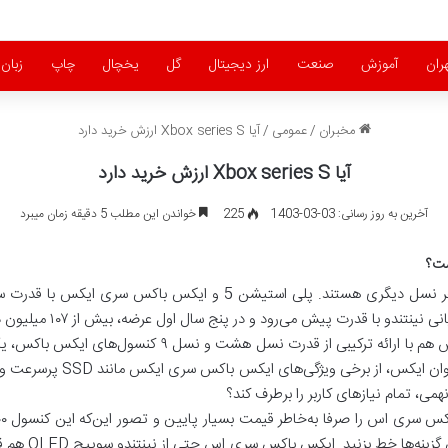
ران
آموزش
صنعت
ارز دیجیتال
گل
یخچال
چاپ
زبان
مخبران
/
عمومی
/
آیا Xbox series S ارزش خرید دارد
آیا Xbox series S ارزش خرید دارد
آخرین به روز رسانی: 03-03-1403
225
خواندن این مطلب 5 دقیقه زمان میبرد
گزینه‌های پیش روی گیمرها در نسل نهم بیشتر از هر نسل دیگری هستند. پ
پیش می‌رود و در پنج سال اول عرضه، بیش از ۱۰۷ میلیون دستگاه از آن به‌فروش رفته‌ است.
در کنار کنسول‌های نسل نهمی، ایکس باکس سری اس هم با ار
، تمام نیازهای کاربر را برطرف کند؟
سری ایکس و پلی