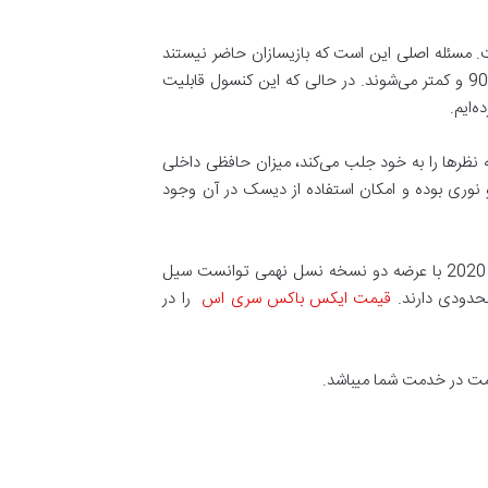
یاس خودش کنسول بدی نیست. مسئله اصلی این است که بازیسازان حاضر نیستند
بهینه‌سازی خوبی برای سری اس انجام دهند. برای همین است که بازی‌های جدید روی این کنسول دچار افت فریم و رزولوشن 900p و کمتر می‌شوند. در حالی که این کنسول قابلیت
 نظرها را به خود جلب می‌کند، میزان حافظی داخلی
 با ظرفیت ۵۱۲ گیگابایتی است. همچنین فاقد درایو نوری بوده و امکان استفاده از دیسک در آن وجود
کنسول‌های ایکس باکس که رقیب اصلی پلی استیشن هستند همیشه در کشور ما طرفداران زیادی داشته‌اند. مایکروسافت در سال 2020 با عرضه دو نسخه نسل نهمی توانست سیل
قیمت ایکس باکس سری اس
را در
یمت در خدمت شما میباشد.