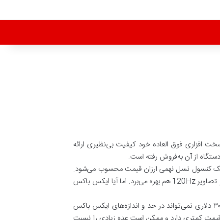
لی استیشن 5 و ایکس باکس سری ایکس با قدرت سخت افزاری فوق العاده خود کیفیت بی‌نظیری ارائه
ائه ترکیبی از قدرت نسل هشت و نسل ۹ کنسول‌های ایکس باکس، یک کنسول نسل نهمی ارزان قیمت محسوب می‌شود.
این کنسول با ارائه قدرتی تقریبا برابر با ایکس باکس وان ایکس، از برخی ویژگی‌های ایکس باکس سری ایکس مانند SSD پرسرعت و تصاویر 120Hz هم بهره می‌برد. اما آیا ایکس باکس
شاید در هنگام انتخاب کنسول نسل نهمی، ایکس باکس سری اس را صرفا به‌خاطر قیمت بسیار پایین و تصور این‌‌که این کنسول ۳۰۰ دلاری نمی‌تواند در حد و اندازه‌های ایکس باکس
 استیشن 5 عمل کند، آن را از میان گزینه‌ها خط بزنید. ایکس باکس سری اس حتی از نینتندو سوییچ OLED هم قیمت کمتری دارد و ممکن است عده زیادی را نسبت