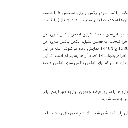
شاید مهم‌ترین نقطه قوت ایکس باکس سری اس در مقابل کنسول نسل نهمی قدرتمند مایکروسافت، قیمت ۲۹۹ دلاری آن است. ایکس باکس سری ایکس و پلی استیشن 5 با قیمت
۵۰۰ دلاری و پلی استیشن 5 دیجیتال با قیمت ۴۰۰ دلاری، فاصله زیادی با ایکس باکس سری اس دارند و در حال حاضر پیدا کردن آن‌ها (مخصوصا پلی استیشن 5 دیجیتال) با قیمت
 با توانایی‌های سخت افزاری ایکس باکس سری اس
دازنده چهار ترافلاپسی سری اس نیست. به همین دلیل، ایکس باکس سری اس
نمی‌تواند بسیاری از بازی‌ها را با وضوح تصویر 4K اجرا کند و عناوینی که روی این کنسول اجرا می‌شوند، معمولا با وضوح تصویر 1080p یا 1440p نمایش داده می‌شوند. البته در این
بین عناوینی مانند بازی Ori and the Will of the Wisps هم وجود دارند که روی ایکس باکس سری اس هم با وضوح تصویر 4K اجرا می‌شوند، اما تعداد آن‌ها بسیار کم است. تا این
م بازی‌هایی که برای ایکس باکس سری ایکس عرضه
ی‌ها را در روز عرضه و بدون نیاز به صبر کردن برای
 بهره‌مند شوید.
کاربران پلی استیشن نیز می‌توانند برای تجربه مشابه از پلی استیشن پلاس اکسترا استفاده کنند که دسترسی رایگان به همه بازی‌های پلی استیشن 4 به علاوه چندین بازی جدید را به