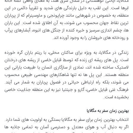
مگالایا، ایالتی کوهستانی در شمال شرق هند، به معنای واقعی کلمه خانه
ابرها است. این لقب به دلیل بارندگی های شدید و تقریباً دائمی در این
منطقه، به خصوص در شهرهایی مانند چراپونجی و ماوسینرام که از پرباران
ترین نقاط جهان محسوب می شوند، به آن اطلاق شده است. این باران
ها، چشم اندازی سرسبز و خیره کننده از جنگل های انبوه، آبشارهای پرآب
و رودخانه های خروشان را به وجود آورده اند.
زندگی در مگالایا، به ویژه برای ساکنان محلی، با ریتم باران گره خورده
است. پل های ریشه ای زنده که توسط قبایل خاسی از ریشه های درختان
لاستیک ساخته شده اند، نمادی از سازگاری انسان با طبیعت بارانی این
منطقه هستند. این پل ها نه تنها شاهکارهای مهندسی طبیعی محسوب
می شوند، بلکه راه ارتباطی حیاتی در فصول پرباران به شمار می آیند.
فرهنگ غنی قبایل خاسی، گارو و جینتیا نیز به این منطقه جذابیت خاصی
بخشیده است.
بهترین زمان سفر به مگالایا
انتخاب بهترین زمان برای سفر به مگالایا بستگی به اولویت های شما دارد.
اگر به دنبال آب و هوای معتدل و دسترسی آسان به تمامی جاذبه ها