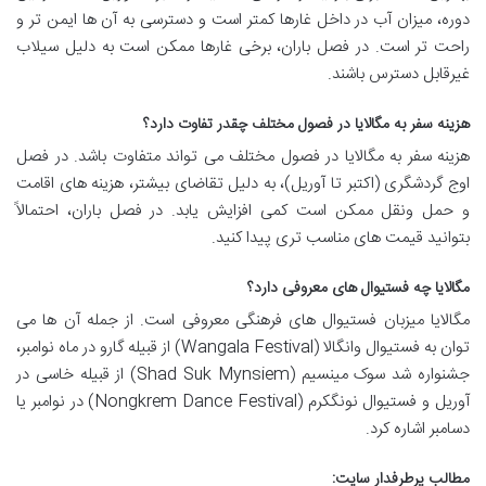
دوره، میزان آب در داخل غارها کمتر است و دسترسی به آن ها ایمن تر و
راحت تر است. در فصل باران، برخی غارها ممکن است به دلیل سیلاب
غیرقابل دسترس باشند.
هزینه سفر به مگالایا در فصول مختلف چقدر تفاوت دارد؟
هزینه سفر به مگالایا در فصول مختلف می تواند متفاوت باشد. در فصل
اوج گردشگری (اکتبر تا آوریل)، به دلیل تقاضای بیشتر، هزینه های اقامت
و حمل ونقل ممکن است کمی افزایش یابد. در فصل باران، احتمالاً
بتوانید قیمت های مناسب تری پیدا کنید.
مگالایا چه فستیوال های معروفی دارد؟
مگالایا میزبان فستیوال های فرهنگی معروفی است. از جمله آن ها می
توان به فستیوال وانگالا (Wangala Festival) از قبیله گارو در ماه نوامبر،
جشنواره شد سوک مینسیم (Shad Suk Mynsiem) از قبیله خاسی در
آوریل و فستیوال نونگکرم (Nongkrem Dance Festival) در نوامبر یا
دسامبر اشاره کرد.
مطالب پرطرفدار سایت: