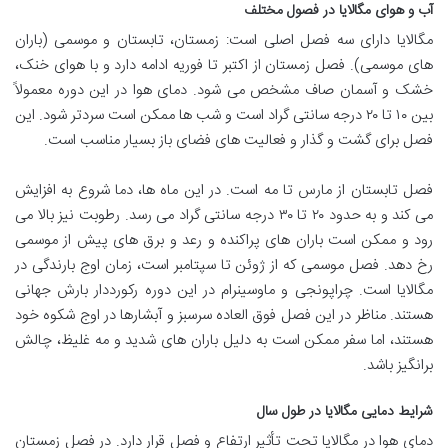
آب و هوای مگالایا در فصول مختلف
مگالایا دارای سه فصل اصلی است: زمستان، تابستان و موسمی (باران
های موسمی). فصل زمستان از اکتبر تا فوریه ادامه دارد و با هوای خنک،
خشک و آسمان صاف مشخص می شود. دمای هوا در این دوره معمولاً
بین ۱۰ تا ۲۰ درجه سانتی گراد است و شب ها ممکن است سردتر شود. این
فصل برای گشت و گذار و فعالیت های فضای باز بسیار مناسب است.
فصل تابستان از مارس تا مه است. در این ماه ها، دما شروع به افزایش
می کند و به حدود ۲۰ تا ۳۰ درجه سانتی گراد می رسد. رطوبت نیز بالا می
رود و ممکن است باران های پراکنده و رعد و برق های پیش از موسمی
رخ دهد. فصل موسمی که از ژوئن تا سپتامبر است، زمان اوج بارندگی در
مگالایا است. چراپونجی و ماوسینرام در این دوره رکورددار بارش جهانی
هستند. مناظر در این فصل فوق العاده سرسبز و آبشارها در اوج شکوه خود
هستند، اما سفر ممکن است به دلیل باران های شدید و مه غلیظ، چالش
برانگیز باشد.
شرایط دمایی مگالایا در طول سال
دمای هوا در مگالایا تحت تأثیر ارتفاع و فصل قرار دارد. در فصل زمستان