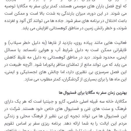
که اوج فصل باران های موسمی هستند، کمتر برای سفر به مگالایا توصیه
می شوند. در این دوره، میزان بارندگی به شدت بالا است و ممکن است
باعث اختلال در برنامه های سفر شود. جاده ها می توانند گل آلود و لغزنده
شوند، و خطر رانش زمین در مناطق کوهستانی افزایش می یابد.
فعالیت هایی مانند پیاده روی، بازدید از غارها (به دلیل خطر سیلاب) و
قایقرانی ممکن است به دلیل شرایط آب و هوایی نامساعد یا مسائل
ایمنی، محدود شوند. دید در مناطق کوهستانی به دلیل مه غلیظ کاهش
می یابد که می تواند مانع از تماشای مناظر پانوراما شود. اگرچه طبیعت در
این فصل سرسبزی بی نظیری دارد، اما چالش های لجستیکی و ایمنی،
این ماه ها را برای بسیاری از گردشگران، کمتر مطلوب می سازد.
بهترین زمان سفر به مگالایا برای فستیوال ها
مگالایا، خانه سه قبیله اصلی خاسی، گارو و جینتیا است که هر یک دارای
فرهنگ و سنت های غنی و فستیوال های خاص خود هستند. شرکت در
این فستیوال ها می تواند تجربه ای بی نظیر از فرهنگ محلی و زندگی
مردم این ایالت را به شما ارائه دهد. برنامه ریزی سفر بر اساس تقویم
فستیوال ها، فرصتی است تا با رقص های سنتی، موسیقی محلی، غذاهای