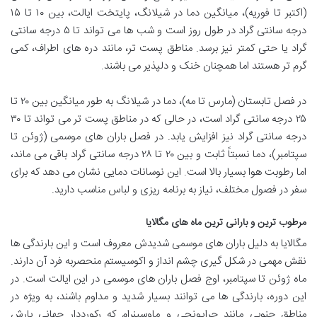
(اکتبر تا فوریه)، میانگین دما در شیلانگ، پایتخت ایالت، بین ۱۰ تا ۱۵
درجه سانتی گراد در طول روز است و شب ها می تواند تا ۵ درجه سانتی
گراد یا حتی کمتر نیز برسد. مناطق پست تر، مانند دره های اطراف، کمی
گرم تر هستند اما همچنان خنک و دلپذیر می باشند.
در فصل تابستان (مارس تا مه)، دما در شیلانگ به طور میانگین بین ۲۰ تا
۲۵ درجه سانتی گراد است، در حالی که در مناطق پست تر می تواند تا ۳۰
درجه سانتی گراد نیز افزایش یابد. در فصل باران های موسمی (ژوئن تا
سپتامبر)، دما نسبتاً ثابت و بین ۲۰ تا ۲۸ درجه سانتی گراد باقی می ماند،
اما رطوبت هوا بسیار بالا است. این نوسانات دمایی نشان می دهد که برای
سفر در فصول مختلف، نیاز به برنامه ریزی و لباس مناسب دارید.
مرطوب ترین و بارانی ترین ماه های مگالایا
مگالایا به دلیل باران های موسمی شدیدش معروف است و این بارندگی ها
نقش مهمی در شکل گیری چشم انداز و اکوسیستم منحصربه فرد آن دارند.
ماه ژوئن تا سپتامبر، اوج فصل باران های موسمی در این ایالت است. در
این دوره، بارندگی ها می توانند بسیار شدید و مداوم باشند، به ویژه در
مناطق جنوبی مانند چراپونجی و ماوسینرام که رکورددار جهانی بارش