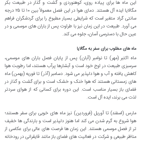
این ماه ها برای پیاده روی، کوهنوردی و گشت و گذار در طبیعت بکر
مگالایا ایده آل هستند. دمای هوا در این فصل معمولاً بین ۱۰ تا ۲۵ درجه
سانتی گراد متغیر است که شرایطی بسیار مطبوع را برای گردشگران فراهم
می آورد. طبیعت در این زمان نیز با طراوت پس از باران های موسمی و در
عین حال با دسترسی آسان، جلوه می کند.
ماه های مطلوب برای سفر به مگالایا
ماه اکتبر (مهر) تا نوامبر (آبان) پس از پایان فصل باران های موسمی،
سرسبزی طبیعت در اوج خود است و آبشارها پرآب هستند، اما رطوبت هوا
کاهش یافته و آب و هوا دلپذیر می شود. دسامبر (آذر) تا فوریه (بهمن) ماه
های زمستانی هستند که هوا خنک و خشک است و برای گشت و گذار در
فضای باز بسیار مناسب است. این دوره برای کسانی که از هوای سردتر
لذت می برند، ایده آل است.
مارس (اسفند) تا آوریل (فروردین) نیز ماه های خوبی برای سفر هستند؛
هوا شروع به گرم شدن می کند اما هنوز دلپذیر است و بارندگی ها خفیف
تر از فصل موسمی هستند. این زمان ها فرصت های عالی برای عکاسی از
مناظر طبیعی و شرکت در فعالیت های فضای باز مانند قایقرانی در رودخانه