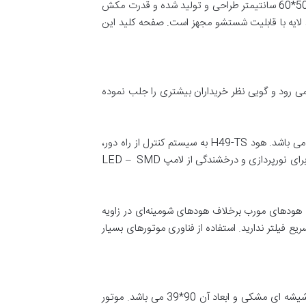
یکی دیگر از بهترین هود های اخوان، مدل H10 می باشد که نمای ظاهری آن شیشه و استیل است. این هود جدید اخوان در اندازه 50*60 سانتیمتر طراحی و تولید شده و قدرت مکش
 چند لایه با قابلیت شستشو مجهز است. صفحه کلید این
می رود و گویی نظر خریداران بیشتری را جلب نموده
موتور این هود شومینه ای از نوع توربو 4 دور با مکش خیلی قوی است و جنس موتور و پروانه این هود از نوع پلاستیک باکالیت می باشد. هود H49-TS به سیستم کنترل از راه دور،
صفحه کلید لمسی و نمایشگر lcd و فیلتر آلومینیومی چند لایه قابل شستشو (حتی در ماشین ظرفشویی) مجهز می باشد. همچنین برای نورپردازی و درخشندگی از لامپ LED – SMD
. هودهای مورب برخلاف هودهای شومینه‌ای در زاویه
یع فیلتر ندارید. استفاده از فناوری موتورهای بسیار
هود مورب مدل H74 یکی دیگر از بهترین هودهای اخوان است که طراحی جدید و بسیار زیبایی دارد. نمای ظاهری این محصول، شیشه ای مشکی و ابعاد آن 90*39 می باشد. موتور