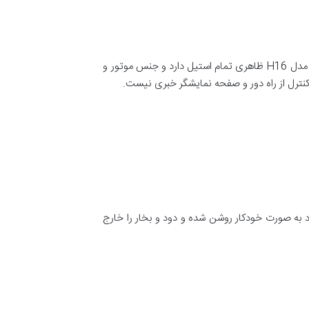
این مدل هود اخوان نیز به دلیل قدرت مکش قوی و صدای کم در لیست بهترین هودهای اخوان قرار می گیرد. هود زیرکابینتی اخوان مدل H16 ظاهری تمام استیل دارد و جنس موتور و
 کنترل از راه دور و صفحه نمایشگر خبری نیست.
به صورت خودکار روشن شده و دود و بخار را خارج