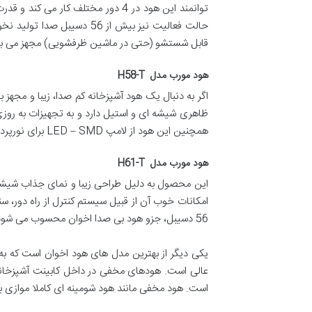
قابل شستشو (حتی در ماشین ظرفشویی) مجهز می با
هود مورب مدل H58-T
همچنین این هود از لامپ LED – SMD برای نورپردازی و درخشندگی بیشتراستفاده می کند و موتور هود دارای پروانه های از جنس باکالیت ( الیاف نسوز ) می باشد.
هود مورب مدل H61-T
56 دسیبل، جزو هود بی صدا اخوان محسوب می شود. لازم به ذکر است هود H61-T به دودکش مکعبی قابل تنظیم نیز مجهز می باشد.
یکی دیگر از بهترین مدل های هود اخوان است که به 
عالی است. هودهای مخفی در داخل کابینت آشپزخانه 
است. هود مخفی مانند هود شومینه ای کاملا موازی ب