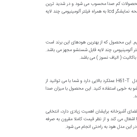
 4 دور مختلف کار می کند و قدرت مکش آن بین 700 متر مکعب بر ساعت قابل تنظیم است. هود H74 جزو محصولات کم صدا محسوب می شود و در شدید ترین
حالت فعالیت نیز بیش از 56 دسیبل صدا تولید نخواهد کرد. هود مورب H74 اخوان به سیستم کنترل از راه دور، سنسور دود و صفحه نمایشگر lcd به همراه فیلتر آلومینیومی چند لایه
مجهز به امکانات مدرن هستید، ما به شما هود اخوان مدل H58-T را پیشنهاد می دهیم. این محصول که از بهترین هودهای این برند است
تجهیزات به روزی مانند سیستم کنترل از راه دور، سنسور دود و صفحه نمایشگر lcd به همراه فیلتر آلومینیومی چند لایه قابل شستشو مجهز می باشد.
این محصول به دلیل طراحی زیبا و نمای جذاب شیشه و استیل یک انتخاب عالی برای آشپزخانه های مدرن می باشد. هود اخوان مدل H61-T عملکرد بالایی دارد و شما با می توانید از
همراه فیلتر آلومینیومی چند لایه قابل شستشو به خوبی استفاده کنید. این محصول با میزان صدا
ضای آشپزخانه برایشان اهمیت زیادی دارد، انتخابی
شغال می کند و از نظر قیمت کاملا مقرون به صرفه
ر این مدل هود به راحتی انجام می شود.