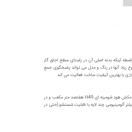
و به واسطه اینکه بدنه اصلی آن در راستای سطح اجاق گاز
وع زیاد آنها در رنگ و مدل می تواند پاسخگوی جمع
این محصول از انواع هود اخوان در سایز 90*50 سانتی متر با سطح صاف شیشه ای و بدنه مشکی طراحی و تولید شده است. قدرت مکش هود شومینه ای H49 هفتصد متر مکعب و در
 ال سی دی و فیلتر آلومینیومی چند لایه با قابلیت شستشو (حتی در