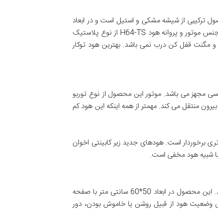
ول ترکیبی از شیشه مشکی و استیل است و در ابعاد
70*30 تولید می شود. موتور هود مخفی H64-TCS از نوع توربو با 4 دور به همراه ترموگاد با قدرت مکش 560 متر مکعب است. جنس موتور و پروانه هود H64-TS از نوع پلاستیک
و مگنت قفل کن درب نمی باشد. بهترین هود توکار
ی مجهز می باشد. موتور این محصول از نوع توربو
کعب براحتی دود و بوهای غلیظ غذا را به بیرون منتقل می کند. مهمتر از همه اینکه این هود کم
ی برخوردار است. هودهای جدید زیر کابینتی اخوان
یبا شبیه هود مخفی است.
اگر به دنبال محصولی با صدای کم و قیمت مناسب هستید، هود اخوان مدل H16-60 می تواند همان چیزی باشد که می خواهید. این محصول در ابعاد 50*60 سانتی متر با صفحه
برای نمایش وضعیت هود از قبیل روشن یا خاموش بودن، دور