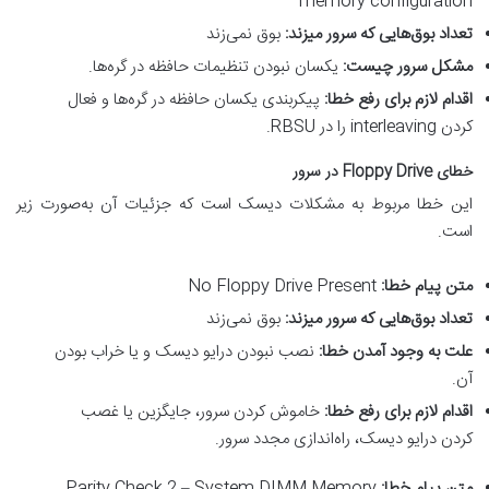
memory configuration
تعداد بوق‌هایی که سرور میزند
:
بوق نمی‌زند
مشکل سرور چیست
:
یکسان نبودن تنظیمات حافظه در گره‌ها.
اقدام لازم برای رفع خطا
:
پیکربندی یکسان حافظه در گره‌ها و فعال
کردن interleaving را در RBSU.
خطای
Floppy Drive
در سرور
این خطا مربوط به مشكلات دیسک است که جزئیات آن به‌صورت زیر
است.
متن پیام خطا
:
No Floppy Drive Present
تعداد بوق‌هایی که سرور میزند
:
بوق نمی‌زند
علت به وجود آمدن خطا
:
نصب نبودن درایو دیسک و یا خراب بودن
آن.
اقدام لازم برای رفع خطا
:
خاموش کردن سرور، جایگزین یا غصب
کردن درایو دیسک، راه‌اندازی مجدد سرور.
متن پیام خطا
:
Parity Check 2 – System DIMM Memory