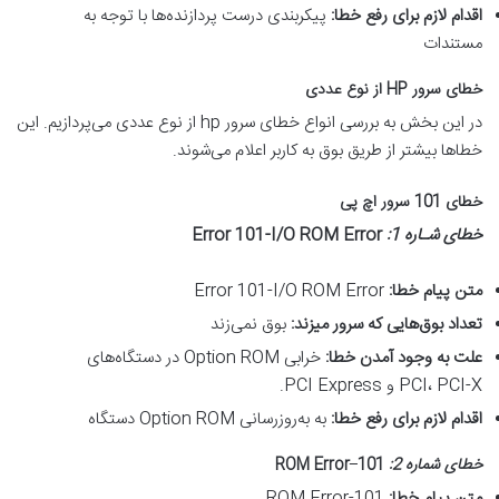
اقدام لازم برای رفع خطا
:
پیکربندی درست پردازنده‌ها با توجه به
مستندات
خطای سرور
HP
از نوع عددی
در این بخش به بررسی انواع خطای سرور hp از نوع عددی می‌پردازیم. این
خطاها بیشتر از طریق بوق به کاربر اعلام می‌شوند.
خطای 101 سرور اچ پی
خطای شـاره 1
:
Error 101-I/O ROM Error
متن پیام خطا
:
Error 101-I/O ROM Error
تعداد بوق‌هایی که سرور میزند
:
بوق نمی‌زند
علت به وجود آمدن خطا
:
خرابی Option ROM در دستگاه‌های
PCI، PCI-X و PCI Express.
اقدام لازم برای رفع خطا
:
به به‌روزرسانی Option ROM دستگاه
خطای شماره 2
:
101
–
ROM Error
متن پیام خطا
:
101-ROM Error