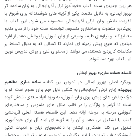
هر زبان جدیدی است. کتاب «خودآموز ترکی آذربایجانی به زبان ساده» اثر
بهروز ایمانی، به دلایل متعدد، یکی از گزینه های هوشمندانه برای شروع یا
تقویت دانش زبان ترکی آذربایجانی محسوب می شود. این کتاب با
رویکردی متفاوت و ساختاری منسجم، توانسته است خود را از سایر منابع
متمایز کند و نیازهای طیف وسیعی از زبان آموزان را پوشش دهد. از افراد
مبتدی که هیچ پیش زمینه ای ندارند تا کسانی که به دنبال تسلط بر
مکالمات کاربردی هستند، می توانند از محتوای غنی و روش تدریس نوین
این کتاب بهره مند شوند.
فلسفه «ساده سازی» بهروز ایمانی
رویکرد اصلی بهروز ایمانی در تدوین این کتاب،
ساده سازی مفاهیم
پیچیده
زبان ترکی آذربایجانی به شکلی قابل فهم برای عموم است. او با
درک چالش های پیش روی زبان آموزان، به ویژه افراد مبتدی، تلاش کرده
است تا گرامر و واژگان را در قالب مثال های ملموس و ساختارهای
آموزشی مرحله به مرحله ارائه دهد. این فلسفه، هسته اصلی اثربخشی
کتاب را تشکیل می دهد و آن را به گزینه ای ایده آل برای خودآموزی
تبدیل می کند. همکاری ایشان با دانشجویان زبان و ادبیات ترکی
آموزشکده فنی تبریز در فرآیند نگارش و تدوین، به غنی تر شدن محتوا و