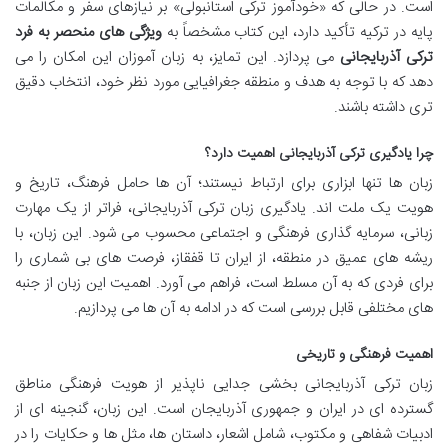
است. در حالی که «خودآموز ترکی استانبولی» بر نیازهای سفر و مکالمات
پایه در ترکیه تأکید دارد، این کتاب مشخصاً به
ویژگی های منحصر به فرد
ترکی آذربایجانی
می پردازد. این تمایز، به زبان آموزان این امکان را می
دهد که با توجه به هدف و منطقه جغرافیایی مورد نظر خود، انتخاب دقیق
تری داشته باشند.
چرا یادگیری ترکی آذربایجانی اهمیت دارد؟
زبان ها تنها ابزاری برای ارتباط نیستند؛ آن ها حامل فرهنگ، تاریخ و
هویت یک ملت اند. یادگیری زبان ترکی آذربایجانی، فراتر از یک مهارت
زبانی، سرمایه گذاری فرهنگی و اجتماعی محسوب می شود. این زبان، با
ریشه های عمیق در منطقه، از ایران تا قفقاز، فرصت های بی شماری را
برای فردی که به آن مسلط است، فراهم می آورد. اهمیت این زبان از جنبه
های مختلفی قابل بررسی است که در ادامه به آن ها می پردازیم.
اهمیت فرهنگی و تاریخی
زبان ترکی آذربایجانی بخشی جدایی ناپذیر از هویت فرهنگی مناطق
گسترده ای در ایران و جمهوری آذربایجان است. این زبان، گنجینه ای از
ادبیات شفاهی و مکتوب، شامل اشعار، داستان ها، مثل ها و حکایات را در