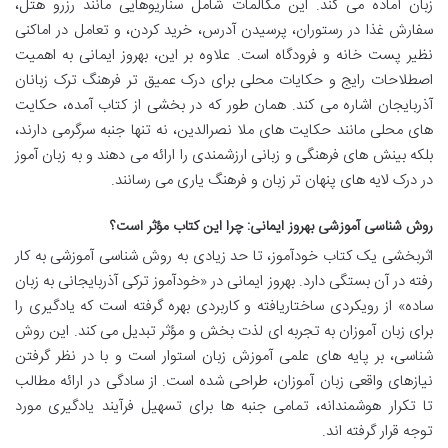
زبان آماده می کند. این مکالمات شامل سناریوهایی مانند رزرو هتل،
سفارش غذا در رستوران، پرسیدن آدرس، خرید کردن، و تعامل در اماکنی
نظیر پست خانه و فرودگاه است. علاوه بر این، بهروز ایمانی به اهمیت
اصطلاحات رایج و حکایات محلی برای درک عمیق تر فرهنگ ترک زبانان
آذربایجان اشاره می کند. همان طور که در بخشی از کتاب آمده، حکایت
های محلی مانند حکایت های ملا نصرالدین، نه تنها جنبه سرگرمی دارند،
بلکه بینش های فرهنگی و زبانی ارزشمندی را ارائه می دهند و به زبان آموز
در درک لایه های پنهان تر زبان و فرهنگ یاری می رسانند.
روش شناسی آموزشی بهروز ایمانی: چرا این کتاب مؤثر است؟
اثربخشی یک کتاب خودآموز، تا حد زیادی به روش شناسی آموزشی به کار
رفته در آن بستگی دارد. بهروز ایمانی در «خودآموز ترکی آذربایجانی به زبان
ساده» از رویکردی ساختاریافته و کاربردی بهره گرفته است که یادگیری را
برای زبان آموزان به تجربه ای لذت بخش و مؤثر تبدیل می کند. این روش
شناسی، بر پایه های علمی آموزش زبان استوار است و با در نظر گرفتن
نیازهای واقعی زبان آموزان، طراحی شده است. از سادگی در ارائه مطالب
تا تکرار هوشمندانه، تمامی جنبه ها برای تسهیل فرآیند یادگیری مورد
توجه قرار گرفته اند.