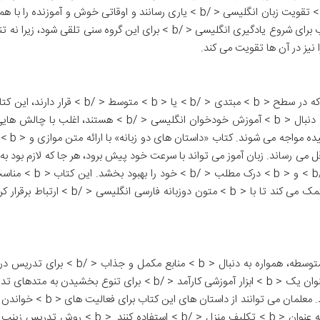
با استفاده از این کتاب، فرزندان خود را در مسیر < b > تقویت زبان انگلیسی < /b > یاری رسانند و اوقاتی خوش و آموزند
کنند. این کتاب می تواند به عنوان < b > بهترین کتاب برای شروع یادگیری انگلیسی < /b > برای این گروه سنی تلقی شود،
نیز در آن ها تقویت می کند.
برای < b > زبان آموزان خودخوان < /b > و افرادی که در سطح < b > مبتدی < /b > یا < b > متوسط 
منبع ارزشمند است. افرادی که بدون کلاس و معلم به دنبال < b > آموزش خودخوان انگلیسی < /b > هستند، اغ
انتخاب منابع مناسب، حفظ انگیزه و
الش ها را به حداقل می رساند. زبان آموز می تواند با سرعت خود پیش برود، هر جا که لازم بود ب
فارسی مراجعه کند و به تدریج < b > دایره لغات < /b > و < b > درک مط
مبتدیان زبان انگلیسی < /b > است، زیرا به آن ها کمک می کند تا با < b > متون دوزبانه فارسی ان
معلمان زبان انگلیسی، به ویژه در مقاطع ابتدایی و متوسطه، همواره به دنبال < b > منابع مکمل 
هستند. کتاب «داستان های دو زبانه» می تواند به عنوان یک < b > ابزار آموزشی کارآمد < /b > برای تنوع بخشید
افزایش مشارکت دانش آموزان مورد استفاده قرار گیرد. معلمان می توانند از داستان 
< /b >، < b > بحث و گفت وگو < /b >، یا حتی به عنوان < b > تکلیف منزل < /b > استفاده کنند. 