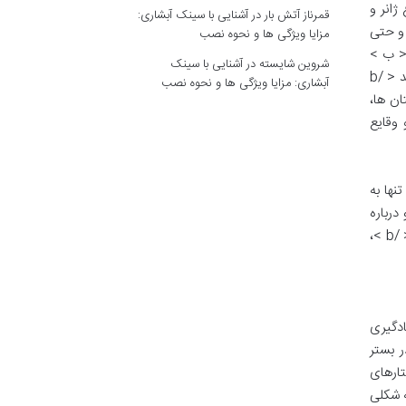
نوع ژانر و
قمرناز آتش بار
در
آشنایی با سینک آبشاری:
 و حتی
مزایا ویژگی ها و نحوه نصب
 < ب >
شروین شایسته
در
آشنایی با سینک
الکساندر فلمینگ < /b > که ماجرای یک کشاورز فقیر و کشف پنی سیلین را روایت می کند، نه تنها < ب > واژگان و اصطلاحات جدید < /b
آبشاری: مزایا ویژگی ها و نحوه نصب
ان ها،
مانان و وقایع
نها به
 وگو درباره
مسائل اجتماعی و اخلاقی، تجربه یادگیری را غنی تر می سازند. انتخاب چنین داستان هایی با < ب > پیام های اخلاقی و آموزشی < /b >،
پنهان یادگیری
ر بستر
تارهای
. این روش < ب > گرامر زبان انگلیسی در داستان < /b > را به شکلی