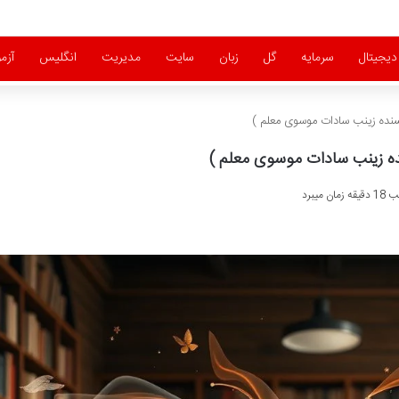
 دیجیتال
سرمایه
گل
زبان
سایت
مدیریت
انگلیس
آزم
یسنده زینب سادات موسوی معلم )
ده زینب سادات موسوی معلم )
میبرد