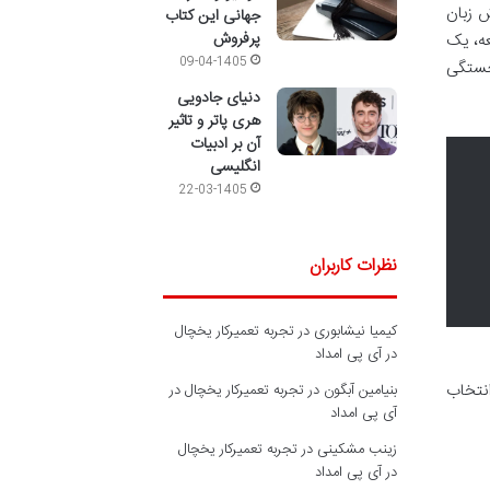
ش زبان
جهانی این کتاب
پرفروش
لعه، یک
09-04-1405
 خستگی
دنیای جادویی
هری پاتر و تاثیر
آن بر ادبیات
انگلیسی
22-03-1405
نظرات کاربران
کیمیا نیشابوری
در
تجربه تعمیرکار یخچال
در آی پی امداد
نتخاب
بنیامین آبگون
در
تجربه تعمیرکار یخچال در
آی پی امداد
زینب مشکینی
در
تجربه تعمیرکار یخچال
در آی پی امداد