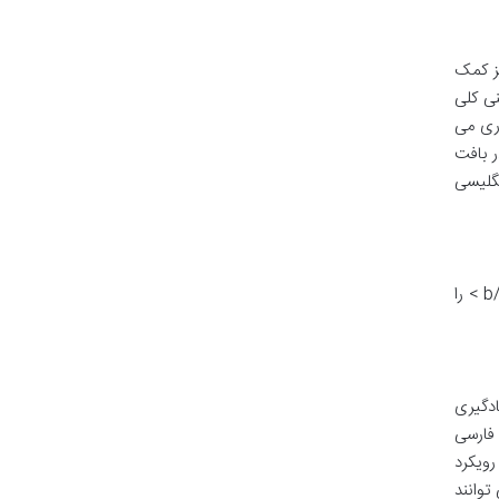
در گفتار و درک) نیز کمک
نی کلی
اری می
ین کلمات در بافت
 > در مواجهه با متون انگلیسی
کتاب «داستان های دو زبانه» با رویکرد منعطف و جذاب خود، برای طیف وسیعی از افراد که قصد < ب > یادگیری زبان انگلیسی < /b > را
. در سنین پایین، یادگیری
فارسی
ی کند. این رویکرد
توانند