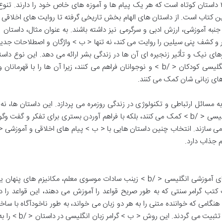
کتاب «داستان های دو زبانه» مجموعه ای غنی از ۳۸ داستان کوتاه است که هر یک پیام ها و آموزه های خاص خود را دارند. ت
ن کتاب است. از داستان های الهام بخش تاریخی گرفته تا روایت های اخلاقی
جنبه آموزشی، ارزش ادبی و سرگرمی نیز داشته باشند. به عنوان مثال، داستان
های نیک و تأثیر زنجیره ای آن ها در زندگی بشر ارائه می دهد. این نوع داست
فرصت های بی نظیری برای < ب > تقویت زبان انگلیسی کودکان < /b > و نوجوانان فراهم می کنند، زیرا آن ها را با قهر
های زبانی شان کمک می کنند.
 مسائل ارتباطی و تکنولوژی در زندگی روزمره می پردازد. این داستان ها، نه ت
تقویت درک مطلب و < ب > افزایش دایره لغات انگلیسی < /b > کمک می کنند، بلکه با فراهم آوردن بستری برای تفکر و گفت
م جذاب دارد.
یکی از مهم ترین جنبه های < ب > کتاب داستان های آموزشی انگلیسی < /b > زینب سادات موسوی معلم، مکانیزم های 
تب گرامر سنتی که به طور صریح قواعد را آموزش می دهند، این قواعد را د
هنگامی که خواننده متنی را به هر دو زبان می خواند، به طور ناخودآگاه با ساخ
گرامری صحیح آشنا می شود و این الگوها در ذهن او تثبیت می گردند