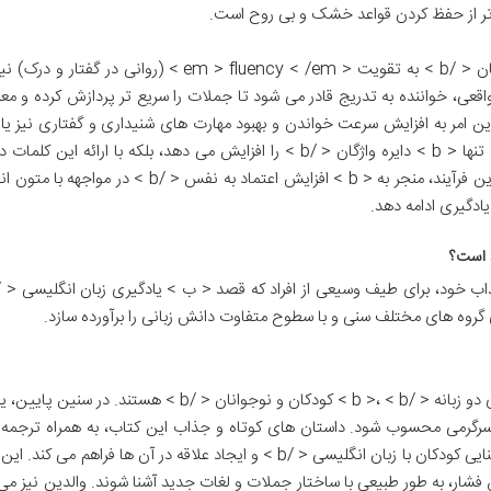
تر از حفظ کردن قواعد خشک و بی روح است.
علاوه بر این، < ب > یادگیری زبان انگلیسی با داستان < /b > به تقویت < em > fluency < /em > (روانی 
واقعی، خواننده به تدریج قادر می شود تا جملات را سریع تر پردازش کرده و مع
. این امر به افزایش سرعت خواندن و بهبود مهارت های شنیداری و گفتاری نیز ی
رساند. ترجمه مجزای کلمات دشوار در هر داستان، نه تنها < b > دایره واژگان < /b > را افزایش می دهد، بلکه با ارائه ا
معنادار، به ماندگاری آن ها در حافظه کمک می کند. این فرآیند، منجر به < b > افزایش اعتماد به نفس < /b
یادگیری ادامه دهد.
د است؟
 گروه های مختلف سنی و با سطوح متفاوت دانش زبانی را برآورده سازد.
یکی از اصلی ترین مخاطبان کتاب < b > داستان های دو زبانه < /b >، < b > کودکان و نوجوانان < /b > هستند
سرگرمی محسوب شود. داستان های کوتاه و جذاب این کتاب، به همراه ترجمه 
روان و بخش واژگان، محیطی ایده آل برای < b > آشنایی کودکان با زبان انگلیسی < /b > و ایجاد علاقه در آن ها فراهم م
ار، به طور طبیعی با ساختار جملات و لغات جدید آشنا شوند. والدین نیز می 