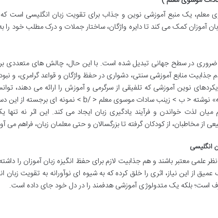
ادات موسوی معلم )
ی معلم، یک منبع آموزشی نوین و جذاب برای تقویت زبان انگلیسی است که با
زبان آموزان کمک می کند تا دایره واژگان، ساختار جملات و درک مطلب خود را ب
ای ضروری در سطح جهانی تبدیل شده است. با این حال، چالش های متعددی بر 
عدم جذابیت منابع آموزشی سنتی، دشواری در حفظ واژگان و قواعد گرامری، و نبود 
ویکردهای نوین آموزشی که تلفیقی از سرگرمی و آموزش را ارائه می دهند، توانس
جایگاه ویژه ای پیدا کنند. کتاب «داستان های دو زبانه» نوشته < ب > زینب سادات موسوی معلم < /b > نمونه ای
میان لذت خواندن و فرآیند یادگیری زبان ایجاد می کند. این اثر نه تنها ی
ی از مخاطبان، از کودکان گرفته تا بزرگسالان و حتی معلمان زبان، فراهم می آور
ن انگلیسی
ظر علمی معتبر باشند و هم جذابیت لازم برای حفظ انگیزه زبان آموزان را داشته 
یق از این نیاز، اثری را خلق کرده که به شیوه ای نوآورانه به تقویت زبان ا
صرف است؛ بلکه یک متدولوژی آموزشی هدفمند را در دل خود جای داده است.