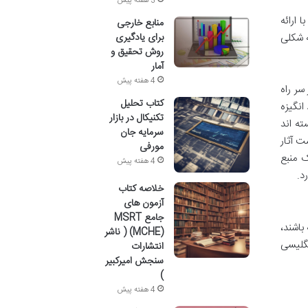
3 هفته پیش
 ارائه
منابع خارجی
ه شکلی
برای یادگیری
روش تحقیق و
آمار
4 هفته پیش
سر راه
کتاب تحلیل
انگیزه
تکنیکال در بازار
ته اند
سرمایه جان
 برجسته از این دست آثار
مورفی
ک منبع
4 هفته پیش
د.
خلاصه کتاب
آزمون های
جامع MSRT
باشند،
(MCHE) ( ناشر
نگلیسی
انتشارات
سنجش امیرکبیر
)
4 هفته پیش