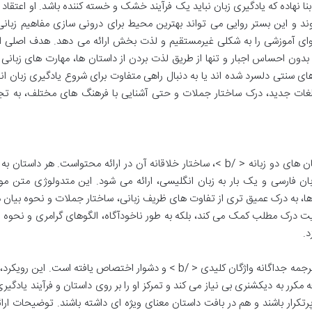
ا نهاده که یادگیری زبان نباید یک فرآیند خشک و خسته کننده باشد. او اعتقاد د
 و این بستر روایی می تواند بهترین محیط برای درونی سازی مفاهیم زبانی
وای آموزشی را به شکلی غیرمستقیم و لذت بخش ارائه می دهد. هدف اصلی ای
ون احساس اجبار و تنها از طریق لذت بردن از داستان ها، مهارت های زبانی 
های سنتی دلسرد شده اند یا به دنبال راهی متفاوت برای شروع یادگیری زبان ا
ی لغات جدید، درک ساختار جملات و حتی آشنایی با فرهنگ های مختلف، به تج
یکی از برجسته ترین ویژگی های کتاب < ب > داستان های دو زبانه < /b >، ساختار خلاقانه آن در ارائه محتواست. هر د
ان فارسی و یک بار به زبان انگلیسی، ارائه می شود. این متدولوژی متن مو
ها، به درک عمیق تری از تفاوت های ظریف زبانی، ساختار جملات و نحوه بیان 
قویت درک مطلب کمک می کند، بلکه به طور ناخودآگاه، الگوهای گرامری و نحو
د.
علاوه بر این، در پایان هر داستان، بخشی به < ب > ترجمه جداگانه واژگان کلیدی < /b > و دشوار اختصاص یافته است. ای
 مکرر به دیکشنری بی نیاز می کند و تمرکز او را بر روی داستان و فرآیند یادگی
رتکرار باشند و هم در بافت داستان معنای ویژه ای داشته باشند. توضیحات ارا