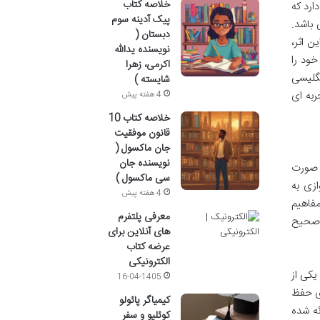
خلاصه کتاب
ارد که
پیک آدینه سوم
 باشد.
دبستان (
ن اثر،
نویسنده یدالله
خود را
اکرمی، زهرا
نگلیسی
شایسته )
ربه ای
4 هفته پیش
خلاصه کتاب 10
قانون موفقیت
جان ماکسول (
نویسنده جان
استان به صورت
سی ماکسول )
ازی به
4 هفته پیش
مفاهیم
معرفی پلتفرم
ه صحیح
های آنلاین برای
عرضه کتاب
الکترونیکی
ن رویکرد، یکی از
16-04-1405
ری حفظ
کیمیاگر پائولو
ئه شده
کوئلیو و سفر