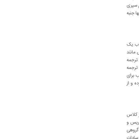
ه را با هم سپری
 زیرا نه تنها جنبه
< /b > قرار دارند، این کتاب یک
لب با چالش هایی مانند
 درک متون پیچیده مواجه می شوند. کتاب «داستان های دو زبانه» با ارائه متن موازی و < b > ترجمه
ه ترجمه
لب < /b > خود را بهبود بخشد. این کتاب < b > مناسب برای
گلیسی < /b > ارتباط برقرار کرده و از
و جذاب < /b > برای تدریس در کلاس
ن به متدهای تدریس و
های این کتاب برای فعالیت های < b > خواندن گروهی
< b > روش تدریس زینب سادات