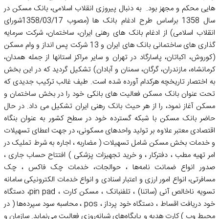
هایی محکم و مجهز بود. ‌ به دنبال پیروزی انقلاب اسلامی، بانک مسکن در
سال 1358 براساس طرح ادغام بانک ها (مصوب 1358/03/17شورای
انقلاب اسلامی) از ادغام بانک های رهنی ایران، ساختمان، ‌شرکت سرمایه
گذاری های ساختمانی بانک های ایران و 13 شرکت پس انداز و وام مسکن
(کوروش، ‌اکباتان، ‌پاسارگاد در تهران و سایر مراکز استانها از جمله ‌همدان،
‌کرمانشاه، ‌مازندران، گرگان، سمنان و آبادان) تشکیل گردید که در این بخش
به اختصار تاریخچه هرکدام آورده شده است. ‌طیف غالب ترکیب جدیدی که
تحت عنوان بانک مسکن فعالیت های بانکی خود را در بخش ساختمان و
مسکن آغاز نمود، را از هر حیث بانک رهنی ایران تشکیل می داد. در حال
حاضر بانک مسکن با شبکه گسترده خود در سطح کشور به عنوان بنگاه
اقتصادی معتبر علاوه بر تولید واحدهای مسکونی، در جهت اعطای تسهیلات
و خدمات بخش مسکن شامل تسهیلات ( مضاربه ، اجاره به شرط تملیک در
امر تهیه مطب ، دفترکار ، و خرید تجهیزات پزشکی ) افتتاح حساب جاری ،
صدور انواع ضمانت نامه‌ها ، حوالجات، خدمات چک فاکس ، چک
مسافرتی، انواع امور ارزی و اعتبار اسنادی و انواع خدمات الکترونیکی سامانه
تسویه ناخالص آنی (ساتنا) ، تلفنبانک ، مسکن کارت ، pin pad، دستگاه
خود دریافت اقساط ، دستگاه خود پرداز ، pos ، محاسبه سود سپرده‌ها ( در
محیط وب ) کارت هدیه و پایگاه‌های شبانه‌روزی فعالیت می‌نماید. سازمان و