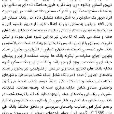
نیروی انسانی چنانچه دو یا چند نفر به طریق هماهنگ شده ای به منظور نیل
به اهداف مشترک،همکاری و اشتراک مساعی داشته باشند، در این صورت
افراد مزبور یک سازمان را به شکل ساده تشکیل داده اند . بانک مسکن نیز
بطور قطع و یقین به منظور نیل به اهداف خود ، از طریق تقسیم امور و
فعالیت ها به تعیین ساختار سازمانی مبادرت نموده است که شامل واحدهای
صف و ستاد می باشد که تا بحال نیز به این شیوه عمل نموده و لیکن
تغییرات بسیاری را از زمان تاسیس تا بحال تجربه کرده است. اصولاً سازمان
بانک های تخصصی نسبت به بانکهای تجاری از تفاوتهایی برخوردار است.
بنابراین اجرای عملیات در اینگونه بانک ها نیازمند استفاده از ابزار و روشهای
حرفه ای و تخصصی ویژه ای می باشد و لذا سازمان بانک مسکن گرچه
مشابه بانک های تجاری است ولی در عمل از تفاوتهایی نیز برخوردار است.
واحدهای اجرایی ( صف ) در بانک شامل شبکه شعب در مناطق و شهرهای
مختلف می باشد و عملیات بانکی عموماً توسط شعب انجام می گیرد.
واحدهای ستادی شامل ادارات مرکزی است که وظیفه هدایت، تدارکات،
مشورت و راهنمایی واحدهای صف را برعهده دارد. همگام با توسعه شعب در
بانک و به منظور ساماندهی بیشتر امور و در راستای سیاست تفویض اختیار
و عدم تمرکز امور، فعالیت واحدهای سرپرستی در مناطق مختلف بانک طی
سال 1369 آغاز گردید که از جمله واحدهای واسطه ای بین ستاد و صف