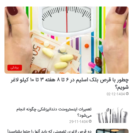
پزشکی
چطور با قرص بلک اسلیم در ۶ تا ۸ هفته ۳ تا ۱۰ کیلو لاغر
شویم؟
02-12-1404
تعمیرات اینسترومنت دندانپزشکی چگونه انجام
می‌شود؟
29-11-1404
ده قرص لاغری تضمینی که باید آنها را حتما بشناسید!