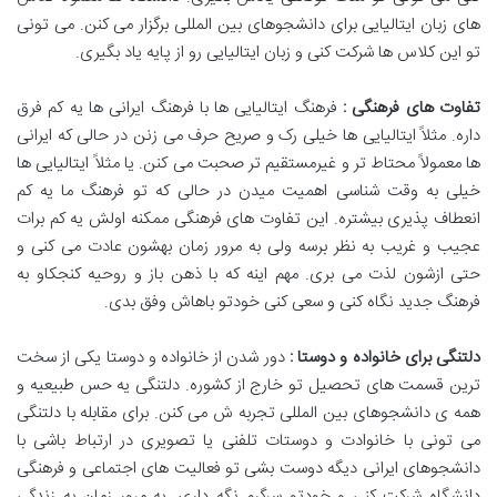
های زبان ایتالیایی برای دانشجوهای بین المللی برگزار می کنن. می تونی
تو این کلاس ها شرکت کنی و زبان ایتالیایی رو از پایه یاد بگیری.
تفاوت های فرهنگی :
فرهنگ ایتالیایی ها با فرهنگ ایرانی ها یه کم فرق
داره. مثلاً ایتالیایی ها خیلی رک و صریح حرف می زنن در حالی که ایرانی
ها معمولاً محتاط تر و غیرمستقیم تر صحبت می کنن. یا مثلاً ایتالیایی ها
خیلی به وقت شناسی اهمیت میدن در حالی که تو فرهنگ ما یه کم
انعطاف پذیری بیشتره. این تفاوت های فرهنگی ممکنه اولش یه کم برات
عجیب و غریب به نظر برسه ولی به مرور زمان بهشون عادت می کنی و
حتی ازشون لذت می بری. مهم اینه که با ذهن باز و روحیه کنجکاو به
فرهنگ جدید نگاه کنی و سعی کنی خودتو باهاش وفق بدی.
دلتنگی برای خانواده و دوستا :
دور شدن از خانواده و دوستا یکی از سخت
ترین قسمت های تحصیل تو خارج از کشوره. دلتنگی یه حس طبیعیه و
همه ی دانشجوهای بین المللی تجربه ش می کنن. برای مقابله با دلتنگی
می تونی با خانوادت و دوستات تلفنی یا تصویری در ارتباط باشی با
دانشجوهای ایرانی دیگه دوست بشی تو فعالیت های اجتماعی و فرهنگی
دانشگاه شرکت کنی و خودتو سرگرم نگه داری. به مرور زمان به زندگی