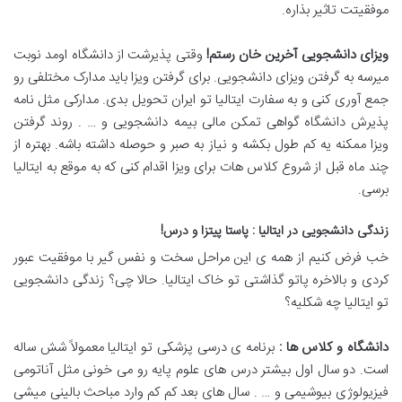
موفقیتت تاثیر بذاره.
ویزای دانشجویی آخرین خان رستم
!
وقتی پذیرشت از دانشگاه اومد نوبت
میرسه به گرفتن ویزای دانشجویی. برای گرفتن ویزا باید مدارک مختلفی رو
جمع آوری کنی و به سفارت ایتالیا تو ایران تحویل بدی. مدارکی مثل نامه
پذیرش دانشگاه گواهی تمکن مالی بیمه دانشجویی و … . روند گرفتن
ویزا ممکنه یه کم طول بکشه و نیاز به صبر و حوصله داشته باشه. بهتره از
چند ماه قبل از شروع کلاس هات برای ویزا اقدام کنی که به موقع به ایتالیا
برسی.
زندگی دانشجویی در ایتالیا : پاستا پیتزا و درس
!
خب فرض کنیم از همه ی این مراحل سخت و نفس گیر با موفقیت عبور
کردی و بالاخره پاتو گذاشتی تو خاک ایتالیا. حالا چی؟ زندگی دانشجویی
تو ایتالیا چه شکلیه؟
دانشگاه و کلاس ها :
برنامه ی درسی پزشکی تو ایتالیا معمولاً شش ساله
است. دو سال اول بیشتر درس های علوم پایه رو می خونی مثل آناتومی
فیزیولوژی بیوشیمی و … . سال های بعد کم کم وارد مباحث بالینی میشی