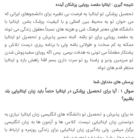
نتیجه گیری : ایتالیا مقصد رویایی پزشکان آینده
تحصیل پزشکی تو ایتالیا یه فرصت بی نظیره برای دانشجوهای ایرانی که
می خوان تو یه محیط بین المللی و با کیفیت پزشک بشن. ایتالیا با
دانشگاه های معتبر فرهنگ غنی و هزینه های نسبتاً معقول زندگی می تونه
یه مقصد رویایی برای تو باشه. البته مسیر پذیرش و تحصیل تو ایتالیا
ممکنه یه کم سخت و طولانی باشه ولی با برنامه ریزی درست تلاش و
پشتکار مطمئناً می تونی به هدفت برسی. پس اگه رویای سفیدپوش شدن
تو سرزمین ونیز و پاستا رو تو سرت داری بسم الله! راهش بازه و ایتالیا
منتظر قدم های توئه.
پرسش های متداول شما
سوال
۱
: آیا برای تحصیل پزشکی در ایتالیا حتماً باید زبان ایتالیایی بلد
باشیم؟
نه برای پذیرش و تحصیل تو دانشگاه های انگلیسی زبان ایتالیا نیازی به
دونستن زبان ایتالیایی نیست. کلاس ها و آزمون ها به زبان انگلیسی
برگزار میشن. ولی یادگیری زبان ایتالیایی برای زندگی روزمره و ارتباط با
مردم محلی خیلی مفیده و توصیه میشه.