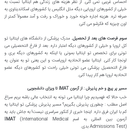
احساس غریبی نمی کنی. از نظر هزینه های زندگی هم ایتالیا نسبت به
خیلی از کشورهای اروپایی دیگه مثل انگلیس یا کشورهای اسکاندیناوی به
صرفه تره. هزینه اجاره خونه خورد و خوراک و رفت و آمد معمولاً کمتر از
اون چیزیه که فکرشو می کنی.
سوم فرصت های بعد از تحصیل
.
مدرک پزشکی از دانشگاه های ایتالیا تو
کل اروپا و خیلی از کشورهای دیگه اعتبار داره. بعد از فارغ التحصیلی می
تونی برای تخصص تو ایتالیا بمونی یا اینکه به کشورهای دیگه بری و
اونجا کار کنی. ایتالیا عضو اتحادیه اروپاست و این یعنی تو به عنوان یه
فارغ التحصیل پزشکی می تونی خیلی راحت تو کشورهای دیگه عضو
اتحادیه اروپا هم کار پیدا کنی.
مسیر پر پیچ و خم پذیرش : از آزمون
IMAT
تا ویزای دانشجویی
خب حالا که فهمیدیم چرا ایتالیا می تونه یه انتخاب عالی باشه بریم سراغ
اصل مطلب : چطوری پذیرش بگیریم؟ مسیر پذیرش پزشکی تو ایتالیا یه
کم با ایران فرق داره. اینجا خبری از کنکور سراسری نیست! به جاش باید یه
آزمون بین المللی به اسم
(International Medical
IMAT
Admissions Test) بدی.