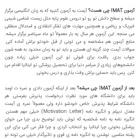
آزمون
IMAT
چی هست؟
آیمت یه آزمون کتبیه که به زبان انگلیسی برگزار
میشه و سطح دانش تو رو تو دروس علوم پایه مثل زیست شناسی شیمی
فیزیک و ریاضی و همچنین مهارت های تفکر انتقادی و استدلال منطقی
می سنجه. این آزمون هر سال یه بار معمولاً تو ماه سپتامبر برگزار میشه.
منابع آزمون هم مشخصه و می تونی از قبل خودتو براش آماده کنی.
سوالات آیمت چند گزینه ای هستن و باید تو یه زمان محدود به همه شون
جواب بدی. رقابت برای قبولی تو این آزمون خیلی زیاده چون
دانشجوهای زیادی از سراسر دنیا برای تحصیل پزشکی تو ایتالیا اقدام می
کنن. پس باید حسابی براش وقت بذاری و درس بخونی.
بعد از آزمون
IMAT
چی میشه؟
بعد از اینکه آزمون دادی و نمره ت اومد
باید برای دانشگاه های مورد نظرت درخواست پذیرش بفرستی. هر
دانشگاه شرایط پذیرش خاص خودشو داره ولی معمولاً نمره ی آیمت
معدل دیپلم و انگیزه نامه (Motivation Letter) خیلی مهم هستن.
انگیزه نامه یه نامه شخصیه که توش باید توضیح بدی چرا می خوای
پزشکی بخونی چرا ایتالیا رو انتخاب کردی و چرا فکر می کنی برای این
رشته مناسبی. نوشتن یه انگیزه نامه ی قوی و تاثیرگذار خیلی می تونه تو