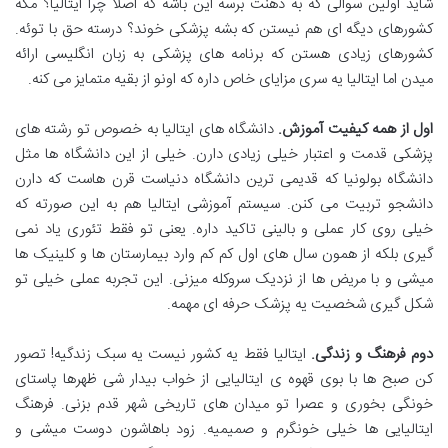
شاید اولین سوالی که به ذهنت برسه این باشه که اصلاً چرا ایتالیا؟ مگه
کشورهای دیگه ای هم نیستن که بشه پزشکی خوند؟ درسته حق با توئه.
کشورهای زیادی هستن که برنامه های پزشکی به زبان انگلیسی ارائه
میدن اما ایتالیا یه سری مزایای خاص داره که اونو از بقیه متمایز می کنه.
اول از همه کیفیت آموزش
.
دانشگاه های ایتالیا به خصوص تو رشته های
پزشکی قدمت و اعتبار خیلی زیادی دارن. خیلی از این دانشگاه ها مثل
دانشگاه بولونیا که قدیمی ترین دانشگاه دنیاست قرن هاست که دارن
دانشجو تربیت می کنن. سیستم آموزشی ایتالیا هم به این صورته که
خیلی روی کار عملی و بالینی تاکید داره. یعنی تو فقط تئوری یاد نمی
گیری بلکه از همون سال های اول کم کم وارد بیمارستان ها و کلینیک ها
میشی و با مریض ها از نزدیک سروکله میزنی. این تجربه عملی خیلی تو
شکل گیری شخصیت یه پزشک حرفه ای مهمه.
دوم فرهنگ و زندگی
.
ایتالیا فقط یه کشور نیست یه سبک زندگیه! تصور
کن صبح ها با بوی قهوه ی ایتالیایی از خواب بیدار شی ظهرها پاستای
خونگی بخوری و عصرا تو میدان های تاریخی شهر قدم بزنی. فرهنگ
ایتالیایی ها خیلی خونگرم و صمیمیه. زود باهاشون دوست میشی و