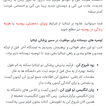
جدیدت عادت می کنی و دوستای جدید پیدا می کنی و احساس غربتت
کمتر میشه.
شما میتوانید علاوه بر ایتالیا از شرایط
ویزای تحصیلی روسیه
یا
هزینه
زندگی در روسیه
نیز مطلع شوید.
توصیه های دوستانه برای موفقیت در مسیر پزشکی ایتالیا
خب تو این سفر طولانی و پرهیجان رسیدیم به ایستگاه آخر. قبل از اینکه
چمدون هاتو ببندی و راهی ایتالیا بشی چند تا توصیه دوستانه دارم برات :
زود شروع کن :
فرآیند پذیرش پزشکی تو ایتالیا ممکنه یه کم طول
بکشه. بهتره از یه سال قبل از موعد ثبت نام دانشگاه ها به فکر
مقدمات کار باشی. تحقیق کن اطلاعات جمع آوری کن آزمون آیمت
رو بشناس و برای آمادگی آزمون وقت بذار.
زبان انگلیسی تو قوی کن :
آزمون آیمت و کلاس های دانشگاه به
زبان انگلیسی برگزار میشن. پس اگه زبون انگلیسیت ضعیفه از
همین الان شروع کن به تقویتش. کتاب بخون فیلم ببین پادکست