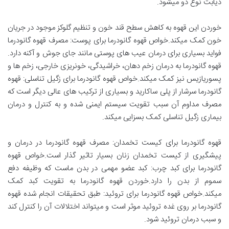
دیابت نوع دو میشود.
خوردن این قهوه به کاهش سطح قند خون و تنظیم گلوکز موجود در جریان
خون کمک میکند.خواص قهوه گانودرما برای پوست: مصرف قهوه گانودرما
فواید بسیاری برای درمان عیب های پوستی مانند جای جوش و آکنه دارد.
قهوه گانودرما به درمان زخم دهان، خراشیدگی، خونریزی خارجی، زخم ها و
پسوریازیس نیز کمک میکند.خواص قهوه گانودرما برای زگیل تناسلی: قهوه
گانودرما سرشار از پلی ساکارید و بسیاری از ترکیب های عالی دیگر است که
مصرف مداوم آن سبب تقویت سیستم ایمنی شده و به کنترل و درمان
بیماری زگیل تناسلی کمک بسزایی میکند.
قهوه گانودرما برای کیست تخمدان: مصرف قهوه گانودرما در درمان و
پیشگیری از کیست تخمدان زنان بسیار تاثیر گذار است.خواص قهوه
گانودرما برای کبد چرب: کبد عضو مهمی در بدن ماست که وظیفه دفع
سموم از بدن را دارد.خوردن قهوه گانودرما به تقویت کبد کمک
میکند.خواص قهوه گانودرما برای تروئید: طبق تحقیقات انجام شده قهوه
گانودرما بر روی غده تروئید موثر است و میتواند اختلالات آن را کنترل کند
و سبب درمان تروئید شود.