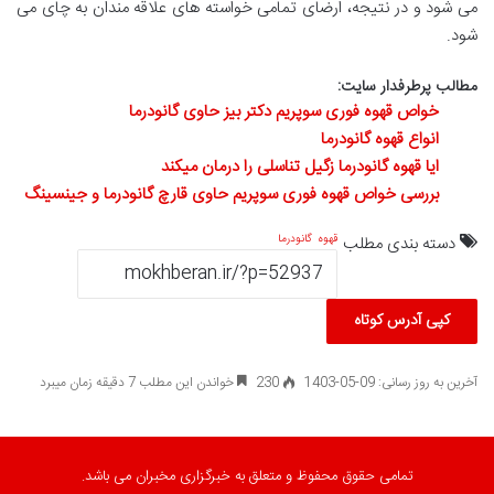
می شود و در نتیجه، ارضای تمامی خواسته های علاقه مندان به چای می
شود.
مطالب پرطرفدار سایت:
خواص قهوه فوری سوپریم دکتر بیز حاوی گانودرما
انواع قهوه گانودرما
ایا قهوه گانودرما زگیل تناسلی را درمان میکند
بررسی خواص قهوه فوری سوپریم حاوی قارچ گانودرما و جینسینگ
دسته بندی مطلب
قهوه
گانودرما
کپی آدرس کوتاه
آخرین به روز رسانی: 09-05-1403
230
خواندن این مطلب 7 دقیقه زمان میبرد
تمامی حقوق محفوظ و متعلق به خبرگزاری مخبران می باشد.