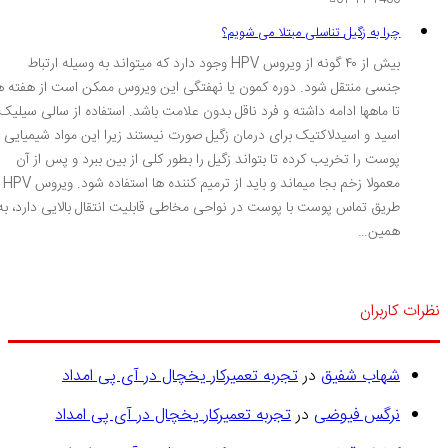
چرا به زگیل تناسلی مبتلا می شویم؟
بیش از ۴۰ گونه از ویروس HPV وجود دارد که میتواند به وسیله ارتباط
جنسی منتقل شود. دوره کمون یا نهفتگی این ویروس ممکن است از هفته ها
تا ماهها ادامه داشته و فرد ناقل بدون علامت باشد. استفاده از سالی سیلیک
اسید و اسیدلاکتیک برای درمان زگیل صورت نیستند زیرا این مواد شیمیایی
پوست را تخریب کرده تا بتواند زگیل را بطور کلی از بین ببرد و پس از آن
معمولا زخم بجا میماند و باید از ترمیم کننده ها استفاده شود. ویروس HPV از
طریق تماس پوست با پوست در نواحی مخاطی قابلیت انتقال بالایی دارد، به
همین…
رات کاربران
شهاب شفیق
در
تجربه تعمیرکار یخچال در آی پی امداد
نرگس فیوضی
در
تجربه تعمیرکار یخچال در آی پی امداد