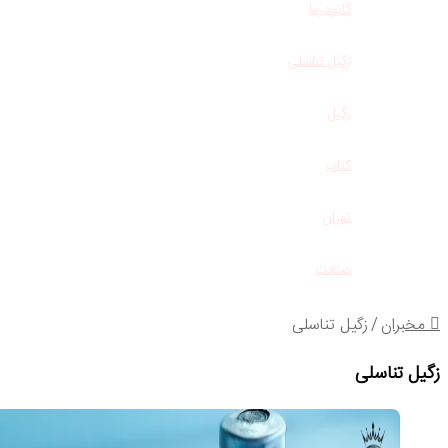
گانودرما
زگیل تناسلی
زگیل
کتاب
تهران
صنعت
مخبران
/
زگیل تناسلی
یل تناسلی