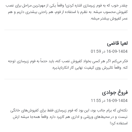
ت
چقدر خوب که به فوم زیرسازی اشاره کردی! واقعاً یکی از مهم‌ترین مراحل برای نصب
:
کفپوش محسوب میشه. به نظرم با استفاده از فوم، هم راحتی بیشتری داریم و هم
عمر کفپوش بیشتر میشه.
گ
لعیا قاضی
ف
16-09-1404 در 01:59
ت
فکر می‌کنم اگر هر کسی بخواد کفپوش نصب کنه، باید حتماً به فوم زیرسازی توجه
:
کنه. واقعاً تاثیرش روی کیفیت نهایی کار انکارناپذیره.
گ
فروغ جوادی
ف
16-09-1404 در 11:55
ت
نکته‌ای که برام جالب بود، این بود که فوم زیرسازی فقط برای کفپوش‌های خانگی
:
نیست و در محیط‌های ورزشی و اداری هم کاربرد داره. واقعاً همه‌جا میشه ازش
استفاده کرد!