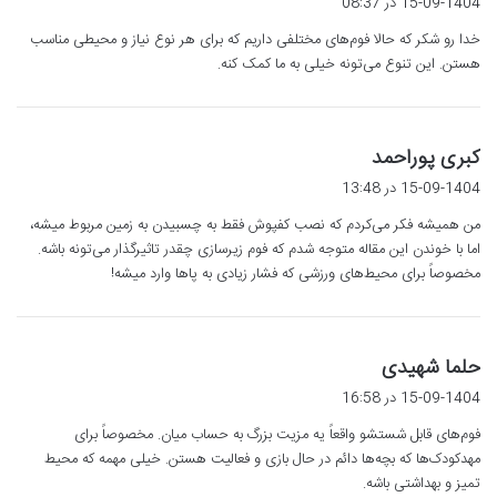
15-09-1404 در 08:37
ت
خدا رو شکر که حالا فوم‌های مختلفی داریم که برای هر نوع نیاز و محیطی مناسب
:
هستن. این تنوع می‌تونه خیلی به ما کمک کنه.
گ
کبری پوراحمد
ف
15-09-1404 در 13:48
ت
من همیشه فکر می‌کردم که نصب کفپوش فقط به چسبیدن به زمین مربوط میشه،
:
اما با خوندن این مقاله متوجه شدم که فوم زیرسازی چقدر تاثیرگذار می‌تونه باشه.
مخصوصاً برای محیط‌های ورزشی که فشار زیادی به پاها وارد میشه!
گ
حلما شهیدی
ف
15-09-1404 در 16:58
ت
فوم‌های قابل شستشو واقعاً یه مزیت بزرگ به حساب میان. مخصوصاً برای
:
مهدکودک‌ها که بچه‌ها دائم در حال بازی و فعالیت هستن. خیلی مهمه که محیط
تمیز و بهداشتی باشه.