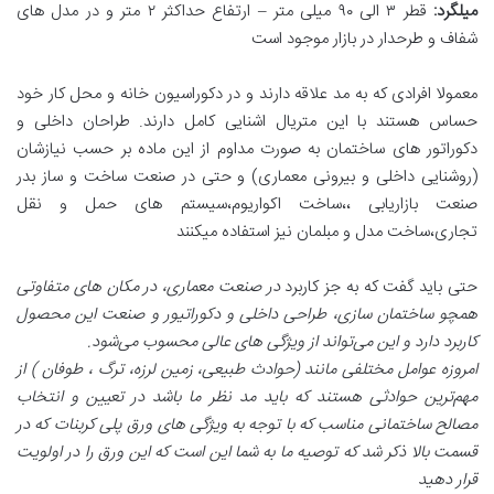
میلگرد
:
قطر ۳ الی ۹۰ میلی متر – ارتفاع حداکثر ۲ متر و در مدل های
شفاف و طرحدار در بازار موجود است
معمولا افرادی که به مد علاقه دارند و در دکوراسیون خانه و محل کار خود
حساس هستند با این متریال اشنایی کامل دارند. طراحان داخلی و
دکوراتور های ساختمان به صورت مداوم از این ماده بر حسب نیازشان
(روشنایی داخلی و بیرونی معماری) و حتی در صنعت ساخت و ساز بدر
صنعت بازاریابی ،،ساخت اکواریوم،سیستم های حمل و نقل
تجاری،ساخت مدل و مبلمان نیز استفاده میکنند
حتی باید گفت که به جز کاربرد
در صنعت معماری، در مکان های متفاوتی
همچو ساختمان سازی، طراحی داخلی و دکوراتیور و صنعت این محصول
کاربرد دارد و این می‌تواند از ویژگی های عالی محسوب می‌شود
.
امروزه عوامل مختلفی مانند (حوادث طبیعی، زمین لرزه، ترگ ، طوفان ) از
مهم‌ترین حوادثی هستند که باید مد نظر ما باشد در تعیین و انتخاب
مصالح ساختمانی مناسب که با توجه به ویژگی های ورق پلی کربنات که در
قسمت بالا ذکر شد که توصیه ما به شما این است که این ورق را در اولویت
قرار دهید