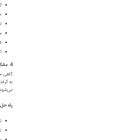
20 تا 30
ح
ا
م
ف
ا
4. مشکل عدم آبگیری کامل
گاهی مق
به گرفت
می‌شود 
راه حل
ت
ت
م