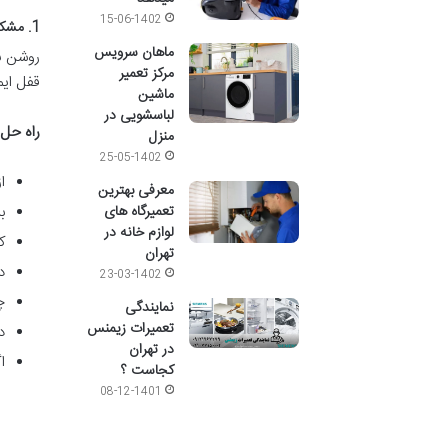
15-06-1402
1. مشکل روشن نشدن آبمیوه‌گیری
ماهان سرویس
روشن نش
مرکز تعمیر
قفل ایم
ماشین
لباسشویی در
راه حل
منزل
25-05-1402
ا
معرفی بهترین
ب
تعمیرگاه های
لوازم خانه در
ک
تهران
د
23-03-1402
چ
نمایندگی
تعمیرات زیمنس
د
در تهران
ا
کجاست ؟
08-12-1401