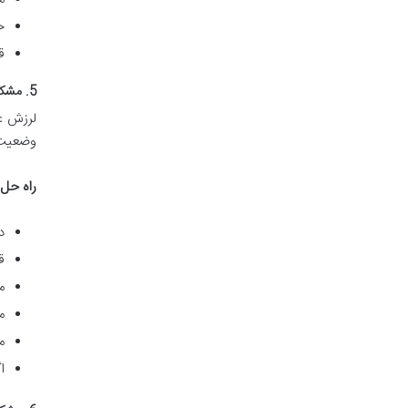
ح
ق
5. مشکل لرزش و تکان شدید دستگاه
لرزش غی
وضعیت ا
راه حل
د
ق
م
م
م
ا