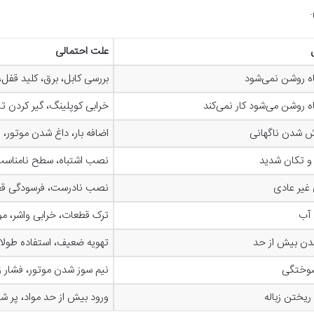
.
علت احتمالی
ه روشن نمی‌شود
بررسی کابل، برق، کلید قفل،
 روشن می‌شود کار نمی‌کند
خرابی کوپلینگ، گیر کردن ت
 شدن ناگهانی
اضافه بار، داغ شدن موتور
و تکان شدید
نصب اشتباه، سطح نامناسب
غیر عادی
نصب نادرست، فرسودگی قطع
آب
ترک قطعات، خرابی واشر، مو
دن بیش از حد
تهویه ضعیف، استفاده طولان
وختگی
نیم سوز شدن موتور، فشار زی
ریختن زباله
ورود بیش از حد مواد، پر 