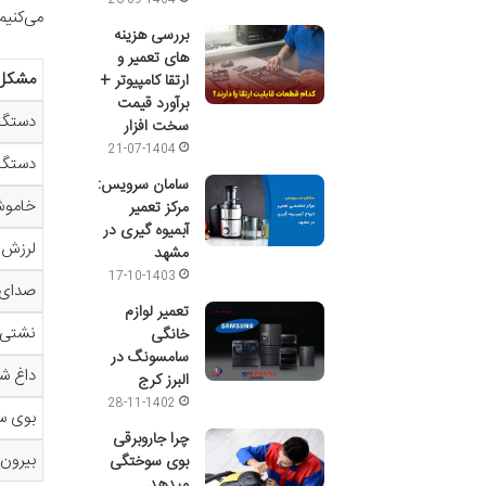
26-09-1404
می‌کنیم
بررسی هزینه
های تعمیر و
مشکل
ارتقا کامپیوتر +
برآورد قیمت
دستگا
سخت افزار
21-07-1404
دستگاه
سامان سرویس:
خاموش
مرکز تعمیر
آبمیوه گیری در
لرزش 
مشهد
17-10-1403
صدای 
تعمیر لوازم
نشتی 
خانگی
سامسونگ در
داغ ش
البرز کرج
28-11-1402
بوی س
چرا جاروبرقی
بیرون 
بوی سوختگی
میدهد