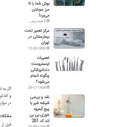
بوش شما را تا
مرز سوختن
می‌برد!
3 هفته پیش
مرکز تعمیر تخت
بیمارستانی در
تهران
12-03-1405
تعمیرات
اینسترومنت
دندانپزشکی
چگونه انجام
می‌شود؟
29-11-1404
اگر به 
و اقدام
نقد و بررسی
در موار
شیشه شیر با
پیج آبمیوه
خوری بی بی
مشکلات 
لند کد 261
قبل از 