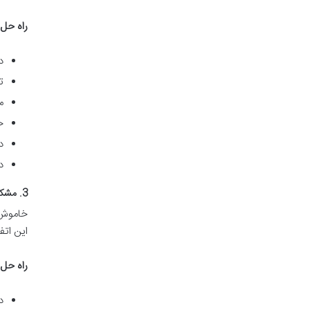
راه حل
د
ت
م
ح
د
د
3. مشکل خاموش شدن ناگهانی آبمیوه‌گیری حین کار
خاموش ش
این اتف
راه حل
د