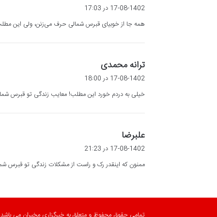
ف
17-08-1402 در 17:03
ت
همه جا از خوبیای قبرس شمالی حرف می‌زنن، ولی این مطلب وا
:
گ
ترانه محمدی
ف
17-08-1402 در 18:00
ت
خیلی به دردم خورد این مطلب! معایب زندگی تو قبرس شمالی
:
گ
علبرضا
ف
17-08-1402 در 21:23
ت
ممنون که اینقدر رک و راست از مشکلات زندگی تو قبرس شمالی 
:
تمامی حقوق محفوظ و متعلق به خبرگزاری مخبران می باشد.