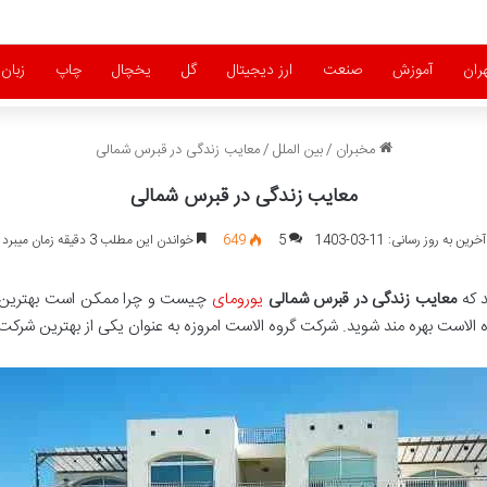
ران
آموزش
صنعت
ارز دیجیتال
گل
یخچال
چاپ
زبان
مخبران
/
بین الملل
/
معایب زندگی در قبرس شمالی
معایب زندگی در قبرس شمالی
آخرین به روز رسانی: 11-03-1403
5
649
خواندن این مطلب 3 دقیقه زمان میبرد
د که
معایب زندگی در قبرس شمالی
یورومای
چیست و چرا ممکن است بهترین مکا
 الاست بهره مند شوید. شرکت گروه الاست امروزه به عنوان یکی از بهترین شر