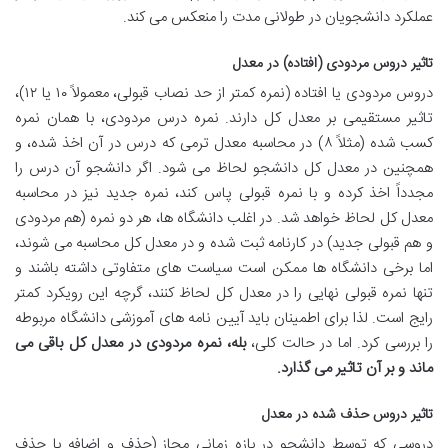
عملکرد دانشجویان در طولانی مدت را منعکس می کند.
تاثیر دروس مردودی (افتاده) در معدل
دروس مردودی یا افتاده (نمره کمتر از حد نصاب قبولی، معمولاً ۱۰ یا ۱۲)،
تاثیر مستقیمی بر معدل کل دارند. نمره درس مردودی، با همان نمره
کسب شده (مثلاً ۸) در محاسبه معدل ترمی که درس در آن اخذ شده، و
همچنین در معدل کل دانشجو لحاظ می شود. اگر دانشجو آن درس را
مجدداً اخذ کرده و با نمره قبولی پاس کند، نمره جدید نیز در محاسبه
معدل کل لحاظ خواهد شد. در اغلب دانشگاه ها، هر دو نمره (هم مردودی
و هم قبولی جدید) در کارنامه ثبت شده و در معدل کل محاسبه می شوند،
اما برخی دانشگاه ها ممکن است سیاست های متفاوتی داشته باشند و
تنها نمره قبولی نهایی را در معدل کل لحاظ کنند، گرچه این رویکرد کمتر
رایج است. لذا برای اطمینان باید آیین نامه های آموزشی دانشگاه مربوطه
را بررسی کرد. اما در حالت کلی،
بله، نمره مردودی در معدل کل باقی می
ماند و بر آن تاثیر می گذارد.
تاثیر دروس حذف شده در معدل
دروسی که توسط دانشجو در بازه زمانی مجاز (حذف و اضافه یا حذف