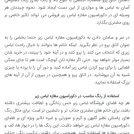
داشتن اتاق پرو مناسب، اجناسی با تنوع بالا و رنگ بندی زیاد، دسترسی
آسان به لباس ها و مواردی از این دست ایجاد شود. نحوه چیدمان هر
وسیله ای در دكوراسيون مغازه لباس زير فروشی می تواند تاثیر خاصی بر
روی مشتری بگذارد.
در سر و سامان دادن به دكوراسيون مغازه لباس زير حتما بخشی را به
عنوان اتاق پرو در نظر بگیرید. اینکه خانم ها بتوانند با خیال راحت لباس
زیری که انتخاب می کنند را پرو کنند و در آینه خود را ببینند، در خرید شان
بسیار موثر خواهد بود. حتی اگر مغازه تان کوچک است هم تا جای ممکن
فضایی را برای پرو کردن لباس زیر آماده کنید و دور آن را با پرده یا چیزی
شبیه به آن بپوشانید. در اتاق پرو و همچنین در بیرون از آن از آینه های
بزرگ استفاده نمایید.
استفاده از رنگ مناسب در دكوراسيون مغازه لباس زير
هر چه فضای فروشگاه لباس زیر حس زنانگی و لطافت بیشتری داشته
باشد، برای خانم های مشتری جذاب تر و دلنشین تر است. برای مثال رنگ
های پاستلی نظیر گلبهی و کرم و صورتی و غیره تاثیر ویژه ای بر فضای
دكوراسيون مغازه لباس زير خواهد داشت. این رنگ ها را در دیوار ها، کف و
ویترین مغازه ها استفاده کنید. همچنین برای داشتن ترکیب رنگی جذاب