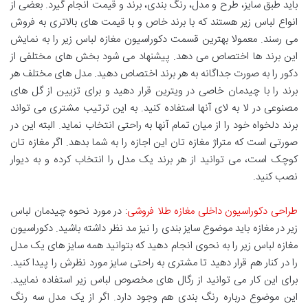
باید طبق سایز، طرح و مدل، رنگ بندی، برند و قیمت انجام گیرد. بعضی از
انواع لباس زیر هستند که با برند خاص و با قیمت های بالاتری به فروش
می رسند. معمولا بهترین قسمت دكوراسيون مغازه لباس زير را به نمایش
این برند ها اختصاص می دهد. پیشنهاد می شود بخش های مختلفی از
دکور را به صورت جداگانه به هر برند اختصاص دهید. مدل های مختلف هر
برند را با چیدمان خاصی در ویترین قرار دهید و برای تزیین از گل های
مصنوعی در لا به لای آنها استفاده کنید. به این ترتیب مشتری می تواند
برند دلخواه خود را از میان تمام آنها به راحتی انتخاب نماید. البته این در
صورتی است که متراژ مغازه تان این اجازه را به شما بدهد. اگر مغازه تان
کوچک است، می توانید از هر برند یک مدل را انتخاب کرده و به دیوار
نصب کنید.
طراحی دکوراسیون داخلی مغازه طلا فروشی
: در مورد نحوه چیدمان لباس
زیر در مغازه باید موضوع سایز بندی را نیز مد نظر داشته باشید. دكوراسيون
مغازه لباس زير را به نحوی انجام دهید که بتوانید همه سایز های یک مدل
را در کنار هم قرار دهید تا مشتری به راحتی سایز مورد نظرش را پیدا کنید.
برای این کار می توانید از رگال های مخصوص لباس زیر استفاده نمایید.
این موضوع درباره رنگ بندی هم وجود دارد. اگر از یک مدل سه رنگ