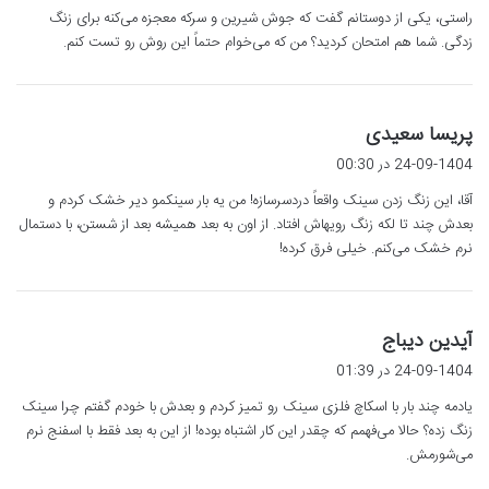
راستی، یکی از دوستانم گفت که جوش شیرین و سرکه معجزه می‌کنه برای زنگ
:
زدگی. شما هم امتحان کردید؟ من که می‌خوام حتماً این روش رو تست کنم.
گ
پریسا سعیدی
ف
24-09-1404 در 00:30
ت
آقا، این زنگ زدن سینک واقعاً دردسرسازه! من یه بار سینکمو دیر خشک کردم و
:
بعدش چند تا لکه زنگ رویهاش افتاد. از اون به بعد همیشه بعد از شستن، با دستمال
نرم خشک می‌کنم. خیلی فرق کرده!
گ
آیدین دیباج
ف
24-09-1404 در 01:39
ت
یادمه چند بار با اسکاچ فلزی سینک رو تمیز کردم و بعدش با خودم گفتم چرا سینک
:
زنگ زده؟ حالا می‌فهمم که چقدر این کار اشتباه بوده! از این به بعد فقط با اسفنج نرم
می‌شورمش.