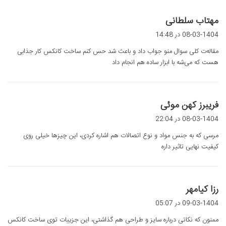
گ
مهتاب سلطانی
ف
08-03-1404 در 14:48
ت
مقاله‌ت کلی سوال منو جواب داد و باعث شد حس کنم ساخت کانکس کار جذابی
:
هست که می‌شه با ابزار ساده هم انجام داد
گ
فریبرز کهن موئی
ف
08-03-1404 در 22:04
ت
مرسی که به جنس مواد و نوع اتصالات هم اشاره کردی، این چیزها خیلی روی
:
کیفیت نهایی تاثیر داره
گ
رزا کیامهر
ف
09-03-1404 در 05:07
ت
ممنون که نکاتی درباره سایز و طراحی هم گذاشتی، این جزییات توی ساخت کانکس
: