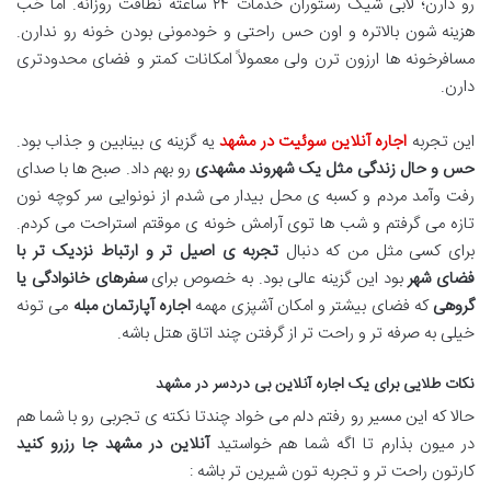
رو دارن؛ لابی شیک رستوران خدمات
۲۴
ساعته نظافت روزانه. اما خب
هزینه شون بالاتره و اون حس راحتی و خودمونی بودن خونه رو ندارن.
مسافرخونه ها ارزون ترن ولی معمولاً امکانات کمتر و فضای محدودتری
دارن
.
این تجربه
اجاره آنلاین سوئیت در مشهد
یه گزینه ی بینابین و جذاب بود
.
حس و حال زندگی مثل یک شهروند مشهدی
رو بهم داد. صبح ها با صدای
رفت وآمد مردم و کسبه ی محل بیدار می شدم از نونوایی سر کوچه نون
تازه می گرفتم و شب ها توی آرامش خونه ی موقتم استراحت می کردم.
برای کسی مثل من که دنبال
تجربه ی اصیل تر و ارتباط نزدیک تر با
فضای شهر
بود این گزینه عالی بود. به خصوص برای
سفرهای خانوادگی یا
گروهی
که فضای بیشتر و امکان آشپزی مهمه
اجاره آپارتمان مبله
می تونه
خیلی به صرفه تر و راحت تر از گرفتن چند اتاق هتل باشه
.
نکات طلایی برای یک اجاره آنلاین بی دردسر در مشهد
حالا که این مسیر رو رفتم دلم می خواد چندتا نکته ی تجربی رو با شما هم
در میون بذارم تا اگه شما هم خواستید
آنلاین در مشهد جا رزرو کنید
کارتون راحت تر و تجربه تون شیرین تر باشه :