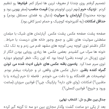
تصمیم گرفتم روی چندتا از معروف ترین ها تمرکز کنم
.
فیلترها
رو تنظیم
کردم :
نزدیک حرم
(
مهم ترین اولویتم بود
)
قیمت مناسب
(
سفر یهویی بود و
بودجه محدود
!)
آپارتمان یا سوئیت
(دنبال یه فضای مستقل بودم) و
حداقل امکانات
(
یه آشپزخونه کوچیک و حمام تمیز کافی بود
).
صفحه پشت صفحه عکس پشت عکس. آپارتمان های شیک با مبلمان
سلطنتی سوئیت های نقلی و جمع وجور خانه های دربست با حیاط…
انگار داشتم توی کوچه پس کوچه های مشهد قدم می زدم و به تک تک
خونه ها سرک می کشیدم. بعضی عکس ها زیادی رویایی بودن انگار از
توی ژورنال در اومده باشن! اینجا بود که اون زنگ خطر کوچولو دوباره
توی سرم صدا کرد
.
یادمون باشه عکس های خیلی ادیت شده می تونن
گمراه کننده باشن
.
دنبال عکس های واقعی تر و جزئیات بیشتر بودم.
توضیحات هر اقامتگاه رو با دقت می خوندم : فاصله تا حرم (پیاده یا با
ماشین؟) امکانات (وای فای داره؟ پارکینگ چی؟) قوانین میزبان (ساعت
ورود و خروج؟ قوانین کنسلی؟)
.
جدال بین عقل و دل : انتخاب نهایی
بعد از یکی دو ساعت گشت وگذار مجازی بین دو سه تا گزینه گیر کرده