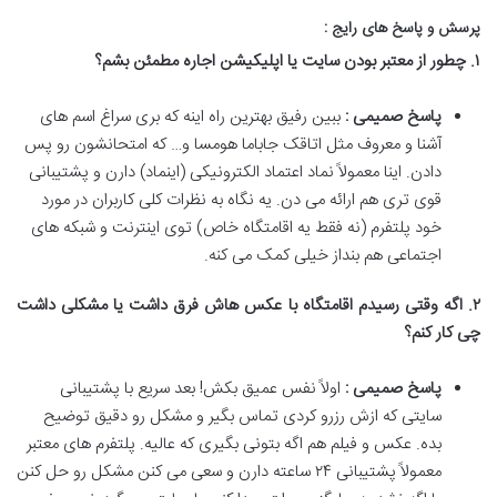
پرسش و پاسخ های رایج :
۱
.
چطور از معتبر بودن سایت یا اپلیکیشن اجاره مطمئن بشم؟
پاسخ صمیمی :
ببین رفیق بهترین راه اینه که بری سراغ اسم های
آشنا و معروف مثل اتاقک جاباما هومسا و… که امتحانشون رو پس
دادن. اینا معمولاً نماد اعتماد الکترونیکی (اینماد) دارن و پشتیبانی
قوی تری هم ارائه می دن. یه نگاه به نظرات کلی کاربران در مورد
خود پلتفرم (نه فقط یه اقامتگاه خاص) توی اینترنت و شبکه های
اجتماعی هم بنداز خیلی کمک می کنه
.
۲
.
اگه وقتی رسیدم اقامتگاه با عکس هاش فرق داشت یا مشکلی داشت
چی کار کنم؟
پاسخ صمیمی :
اولاً نفس عمیق بکش! بعد سریع با پشتیبانی
سایتی که ازش رزرو کردی تماس بگیر و مشکل رو دقیق توضیح
بده. عکس و فیلم هم اگه بتونی بگیری که عالیه. پلتفرم های معتبر
معمولاً پشتیبانی
۲۴
ساعته دارن و سعی می کنن مشکل رو حل کنن