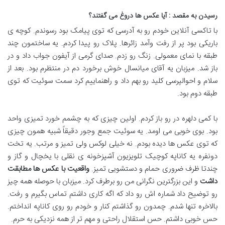
رسیدن به مقصد : آیا عکس ها دروغ می گفتند؟
با تاکسی آنلاین خودم رو به آدرسی که توی پیامک بود رسوندم. کوچه ی
باریکی بود پر از رفت وآمد زائرها. پلاک رو پیدا کردم. یه ساختمون چند
طبقه با نمای معمولی. زنگ رو زدم. صدای گرمی از آیفون جواب داد و در
باز شد. میزبان یه آقای میانسال خوش برخورد دم در منتظرم بود. بعد از
سلام و احوالپرسی کلید رو بهم داد و راهنماییم کرد سمت سوئیت که توی
طبقه دوم بود
.
با کمی دلهره در رو باز کردم. اولین چیزی که به چشمم خورد تمیزی واحد
بود. بوی خوبی می اومد. یه سوئیت جمع وجور دقیقاً شبیه همون چیزی
که توی عکس ها دیده بودم. نه خیلی لوکس ولی تمیز و مرتب. یه تخت
دونفره یه کاناپه کوچیک تلویزیون آشپزخونه ی نقلی با یخچال و گاز و
چندتا ظرف ضروری حمام و دستشویی تمیز
.
واقعیت با عکس ها مطابقت
داشت
و این بزرگترین نگرانی من رو برطرف کرد. میزبان با حوصله همه چیز
رو توضیح داد شماره اش رو داد که اگه کاری داشتم تماس بگیرم و رفت.
بالاخره تنها شدم. چمدون رو گذاشتم کنار و خودم رو روی کاناپه انداختم.
حس خوبی داشتم. حس استقلال راحتی و مهم تر از همه نزدیکی به حرم
.