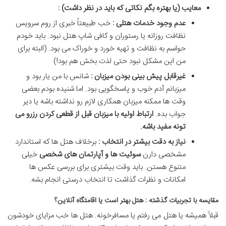
معایب (یا بهتره بگم نکاتی که باید در نظر داشت) :
عدم وجود خدمات هتلی :
خب طبیعتاً خبری از روم سرویس
نظافت روزانه یا رستوران و کافی شاپ هتل نبود. باید خودم
حواسم به نظافت و تهیه خورد و خوراک می بود. (البته برای
من این مشکل نبود حتی لذت بخش هم بود!)
غیرقابل پیش بینی بودن میزبان :
شانس با من یار بود و
میزبانم آدم خوب و پاسخگویی بود. اما شنیده بودم بعضی
وقت ها ممکنه میزبان همکاری لازم رو نداشته باشه یا دیر
جواب بده
.
ارتباط اولیه با میزبان قبل از قطعی کردن رزرو می
تونه مفید باشه
.
نیاز به دقت بیشتر در انتخاب :
برخلاف هتل ها که استاندارد
مشخصی دارن
سوئیت ها و آپارتمان های شخصی
خیلی
متنوع هستن. باید وقت بیشتری برای بررسی عکس ها
امکانات و نظرات گذاشت تا انتخاب درستی انجام بشه
.
مقایسه با تجربیات گذشته : هتل بهتر است یا اقامتگاه آنلاین؟
قبلاً همیشه یا هتل می رفتم یا مسافرخونه. هتل ها خب مزایای خودشون