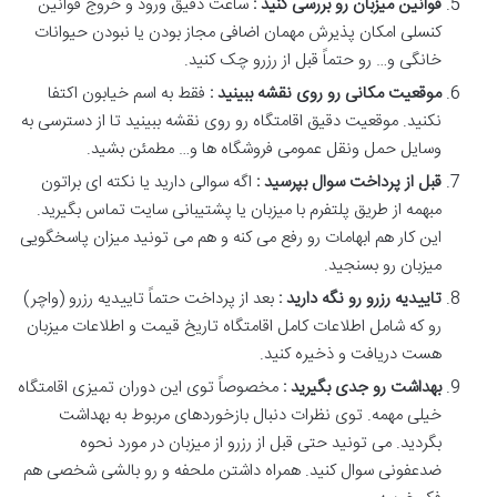
قوانین میزبان رو بررسی کنید :
ساعت دقیق ورود و خروج قوانین
کنسلی امکان پذیرش مهمان اضافی مجاز بودن یا نبودن حیوانات
خانگی و… رو حتماً قبل از رزرو چک کنید
.
موقعیت مکانی رو روی نقشه ببینید :
فقط به اسم خیابون اکتفا
نکنید. موقعیت دقیق اقامتگاه رو روی نقشه ببینید تا از دسترسی به
وسایل حمل ونقل عمومی فروشگاه ها و… مطمئن بشید
.
قبل از پرداخت سوال بپرسید :
اگه سوالی دارید یا نکته ای براتون
مبهمه از طریق پلتفرم با میزبان یا پشتیبانی سایت تماس بگیرید.
این کار هم ابهامات رو رفع می کنه و هم می تونید میزان پاسخگویی
میزبان رو بسنجید
.
تاییدیه رزرو رو نگه دارید :
بعد از پرداخت حتماً تاییدیه رزرو (واچر)
رو که شامل اطلاعات کامل اقامتگاه تاریخ قیمت و اطلاعات میزبان
هست دریافت و ذخیره کنید
.
بهداشت رو جدی بگیرید :
مخصوصاً توی این دوران تمیزی اقامتگاه
خیلی مهمه. توی نظرات دنبال بازخوردهای مربوط به بهداشت
بگردید. می تونید حتی قبل از رزرو از میزبان در مورد نحوه
ضدعفونی سوال کنید. همراه داشتن ملحفه و رو بالشی شخصی هم