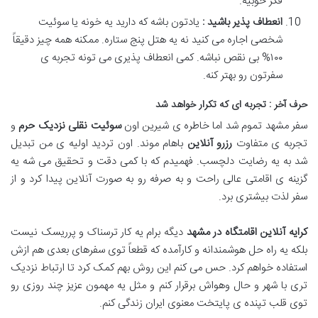
فکر خوبیه
.
انعطاف پذیر باشید :
یادتون باشه که دارید یه خونه یا سوئیت
شخصی اجاره می کنید نه یه هتل پنج ستاره. ممکنه همه چیز دقیقاً
۱۰۰%
بی نقص نباشه. کمی انعطاف پذیری می تونه تجربه ی
سفرتون رو بهتر کنه
.
حرف آخر : تجربه ای که تکرار خواهد شد
سفر مشهد تموم شد اما خاطره ی شیرین اون
سوئیت نقلی نزدیک حرم
و
تجربه ی متفاوت
رزرو آنلاین
باهام موند. اون تردید اولیه ی من تبدیل
شد به یه رضایت دلچسب. فهمیدم که با کمی دقت و تحقیق می شه یه
گزینه ی اقامتی عالی راحت و به صرفه رو به صورت آنلاین پیدا کرد و از
سفر لذت بیشتری برد
.
کرایه آنلاین اقامتگاه در مشهد
دیگه برام یه کار ترسناک و پرریسک نیست
بلکه یه راه حل هوشمندانه و کارآمده که قطعاً توی سفرهای بعدی هم ازش
استفاده خواهم کرد. حس می کنم این روش بهم کمک کرد تا ارتباط نزدیک
تری با شهر و حال وهواش برقرار کنم و مثل یه مهمون عزیز چند روزی رو
توی قلب تپنده ی پایتخت معنوی ایران زندگی کنم
.