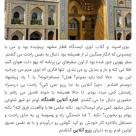
بوی اسپند و گلاب توی ایستگاه قطار مشهد پیچیده بود و من با
چمدونی که انگار سنگین تر از همیشه بود دنبال یه نفس راحت می گشتم.
سفر یهویی جور شده بود از اون سفرهای بی برنامه که یهو دلت هوای گنبد
طلا می کنه و بار و بندیل رو می بندی. تنها فکری که توی سرم می چرخید
این بود : حالا کجا باید بمونم؟ هتل؟ مسافرخونه؟ یا…؟ یاد پیشنهاد
دوستم افتادم : «چرا آنلاین یه جا رزرو نمی کنی؟ راحت بی دردسر!»
راستش کمی مردد بودم. تا حالا همیشه یا خونه فامیل می رفتم یا
حضوری دنبال جا می گشتم
.
اجاره آنلاین اقامتگاه
اونم تو شهر شلوغی
مثل مشهد کمی برام ترسناک بود. نکنه عکس ها با واقعیت فرق کنه؟ نکنه
پولم رو بخورن؟ نکنه…؟ اما خستگی راه و وسوسه ی یه جای راحت و
مستقل بالاخره کار خودش رو کرد. گوشی رو درآوردم و با یه نفس عمیق
اولین قدم رو به دنیای
رزرو آنلاین
گذاشتم
.