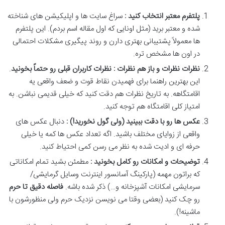
پلتفرم معتبر انتخاب کنید :
سراغ سایت ها و اپلیکیشن های شناخته
شده و معتبر برید (مثل اونایی که اول مقاله اسم بردم). این پلتفرم
ها معمولاً پشتیبانی بهتری دارن و روند پیگیری مشکلات احتمالی
در اون ها مشخص تره
.
نظرات نظرات و باز هم نظرات : نظرات کاربران قبلی رو حتماً بخونید
.
این بهترین راهنما برای فهمیدن نقاط قوت و ضعف واقعی یه
اقامتگاهه. به تاریخ نظرات هم دقت کنید که خیلی قدیمی نباشن. به
امتیاز کلی اقامتگاه هم توجه کنید
.
عکس ها رو با دقت ببینید (ولی گول نخورید!) :
دنبال عکس های
واقعی از زوایای مختلف باشید. اگه تعداد عکس ها کمه یا خیلی
حرفه ای و ادیت شده به نظر می رسن کمی احتیاط کنید
.
توضیحات و امکانات رو کامل بخونید :
مطمئن بشید تمام امکاناتی
که براتون مهمه (پارکینگ آسانسور اینترنت وسایل گرمایشی/
سرمایشی امکانات آشپزخانه و…) ذکر شده باشه
.
فاصله دقیق تا حرم
رو چک کنید (بعضی وقتا می نویسن نزدیک حرم ولی منظورشون با
ماشینه!)
.