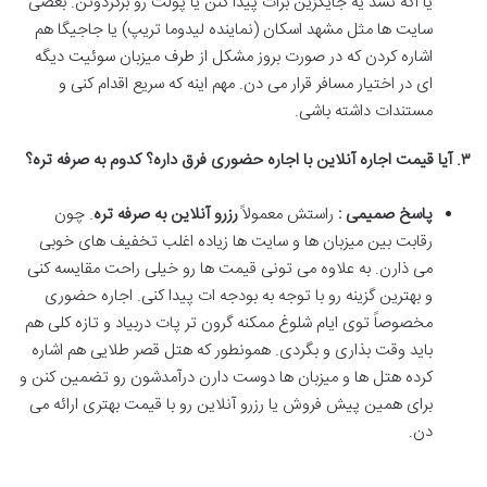
یا اگه نشد یه جایگزین برات پیدا کنن یا پولت رو برگردونن. بعضی
سایت ها مثل مشهد اسکان (نماینده لیدوما تریپ) یا جاجیگا هم
اشاره کردن که در صورت بروز مشکل از طرف میزبان سوئیت دیگه
ای در اختیار مسافر قرار می دن. مهم اینه که سریع اقدام کنی و
مستندات داشته باشی
.
۳
.
آیا قیمت اجاره آنلاین با اجاره حضوری فرق داره؟ کدوم به صرفه تره؟
پاسخ صمیمی :
راستش معمولاً
رزرو آنلاین به صرفه تره
.
چون
رقابت بین میزبان ها و سایت ها زیاده اغلب تخفیف های خوبی
می ذارن. به علاوه می تونی قیمت ها رو خیلی راحت مقایسه کنی
و بهترین گزینه رو با توجه به بودجه ات پیدا کنی. اجاره حضوری
مخصوصاً توی ایام شلوغ ممکنه گرون تر پات دربیاد و تازه کلی هم
باید وقت بذاری و بگردی. همونطور که هتل قصر طلایی هم اشاره
کرده هتل ها و میزبان ها دوست دارن درآمدشون رو تضمین کنن و
برای همین پیش فروش یا رزرو آنلاین رو با قیمت بهتری ارائه می
دن
.