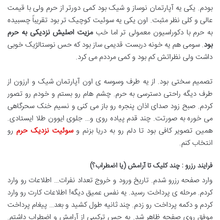
بودم. یکی یه آپارتمان نوساز و شیک بود کمی دورتر از حرم ولی با قیمت
عالی و کلی نظر مثبت. اون یکی یه سوئیت کوچیک تر بود تقریباً چسبیده
به حرم با دکوراسیون معمولی تر اما خب
مزیت اصلیش نزدیکی به حرم
بود
.
سومی هم یه خونه دربست قدیمی ساز بود که حس نوستالژیک خوبی
داشت ولی نظراتش کم بود و کمی مرددم می کرد
.
تصمیم سختی بود. از یه طرف وسوسه ی اون آپارتمان شیک و ارزون از
طرف دیگه راحتی دسترسی به حرم. چشم هام رو بستم و خودم رو تصور
کردم. صبح زود صدای اذان پنجره رو باز می کنی و نسیم خنک سحرگاهی
می خوره به صورتت. چند قدم پیاده روی و… جلوی ایوون طلا ایستادی.
همین تصویر کافی بود تا دلم رو به دریا بزنم و
سوئیت نزدیک حرم
رو
انتخاب کنم
.
فرایند رزرو : چند کلیک تا آرامش (یا اضطراب؟)
وارد صفحه رزرو شدم. تاریخ ورود و خروج تعداد نفرات… اطلاعات رو وارد
کردم. مرحله ی پرداخت رسید. یه نفس عمیق دیگه! اطلاعات کارت رو وارد
کردم و دکمه پرداخت رو زدم. چند ثانیه طول کشید و بعد… پیغام پرداخت
موفق روی صفحه ظاهر شد. یه حس ترکیبی از آرامش و اضطراب داشتم.