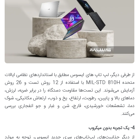
از طرفی دیگر، لپ تاپ های ایسوس مطابق با استانداردهای نظامی ایالات
متحده MIL-STD 810H با استفاده از 12 روش تست و 26 روش
آزمایش می‌شوند. این تست‌ها مقاومت دستگاه را در برابر ضربه، لرزش،
دماهای بالا و پایین، رطوبت، ارتفاع، یخ و ذوب، ارتعاش مکانیکی، شوک
دما، تشعشعات خورشیدی، قارچ، شن و غبار و جو انفجاری بررسی
می‌کنند.
4- یک تجربه بدون میکروب
از دیگر جذابیت‌های لپ‌تاپ‌های سری جدید ایسوس، توجه به موارد