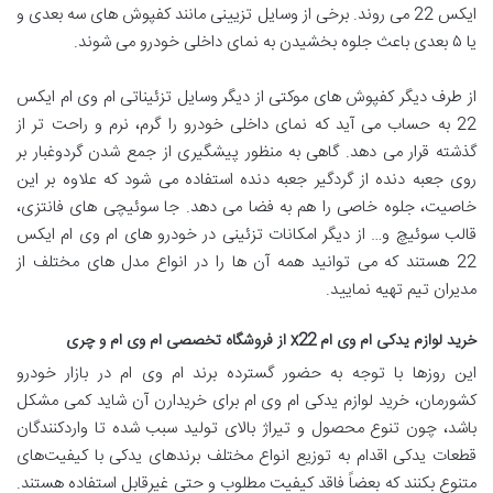
ایکس 22 می روند. برخی از وسایل تزیینی مانند کفپوش های سه بعدی و
یا ۵ بعدی باعث جلوه بخشیدن به نمای داخلی خودرو می شوند.
از طرف دیگر کفپوش های موکتی از دیگر وسایل تزئیناتی ام وی ام ایکس
22 به حساب می آید که نمای داخلی خودرو را گرم، نرم و راحت تر از
گذشته قرار می دهد. گاهی به منظور پیشگیری از جمع شدن گردوغبار بر
روی جعبه دنده از گردگیر جعبه دنده استفاده می شود که علاوه بر این
خاصیت، جلوه خاصی را هم به فضا می دهد. جا سوئیچی های فانتزی،
قالب سوئیچ و… از دیگر امکانات تزئینی در خودرو های ام وی ام ایکس
22 هستند که می توانید همه آن ها را در انواع مدل های مختلف از
مدیران تیم تهیه نمایید.
خرید لوازم یدکی ام وی ام
x22
از فروشگاه تخصصی ام وی ام و چری
این روزها با توجه به حضور گسترده برند ام وی ام در بازار خودرو
کشورمان، خرید لوازم یدکی ام وی ام برای خریدارن آن شاید کمی مشکل
باشد، چون تنوع محصول و تیراژ بالای تولید سبب شده تا واردکنندگان
قطعات یدکی اقدام به توزیع انواع مختلف برندهای یدکی با کیفیت‌های
متنوع بکنند که بعضاً فاقد کیفیت مطلوب و حتی غیرقابل استفاده هستند.