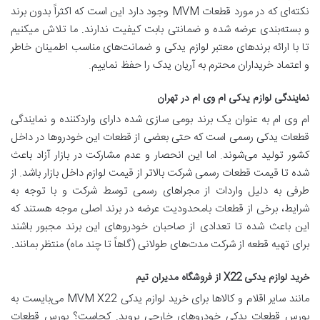
نکته‌ای که در مورد قطعات MVM وجود دارد این است که اکثراً بدون برند
و بسته‌بندی عرضه شده و ضمانتی بابت کیفیت ندارند. ما تلاش میکنیم
تا با ارائه برندهای معتبر لوازم یدکی و ضمانت‌های مناسب اطمینان خاطر
و اعتماد خریداران محترم به آریان یدک را حفظ نماییم.
نمایندگی لوازم یدکی ام وی ام در تهران
ام وی ام به عنوان یک برند بومی سازی شده دارای واردکننده و نمایندگی
قطعات یدکی رسمی است که حتی بعضی از قطعات این خودروها در داخل
کشور تولید می‌شوند. اما این انحصار و عدم مشارکت در بازار آزاد باعث
شده تا قیمت قطعات رسمی شرکت بالاتر از قیمت لوازم داخل بازار باشد. از
طرفی به دلیل واردات از مجراهای رسمی توسط شرکت و با توجه به
شرایط، برخی از قطعات بامحدودیت عرضه در برند اصلی موجه هستند که
این باعث شده تا تعدادی از صاحبان خودروهای این برند مجبور باشند
برای تهیه قطعه از شرکت مدت‌های طولانی (گاهاً تا چند ماه) منتظر بمانند.
خرید لوازم یدکی
X22
از فروشگاه مدیران تیم
مانند سایر اقلام و کالاها برای خرید لوازم یدکی MVM X22 می‌بایست به
بورس قطعات یدکی خودروهای خارجی بروید. کجاست؟ بورس قطعات