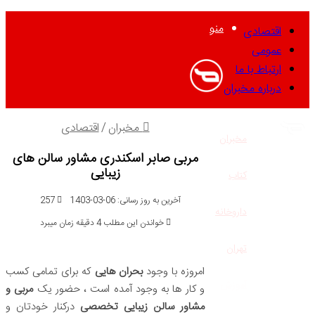
منو
اقتصادی
عمومی
ارتباط با ما
درباره مخبران
مخبران
/
اقتصادی
مخبران
مربی صابر اسکندری مشاور سالن های
زیبایی
کتاب
آخرین به روز رسانی: 06-03-1403
257
داروخانه
خواندن این مطلب 4 دقیقه زمان میبرد
تهران
امروزه با وجود
بحران هایی
که برای تمامی کسب
آموزش
و کار ها به وجود آمده است ، حضور یک
مربی و
مشاور سالن زیبایی تخصصی
درکنار خودتان و