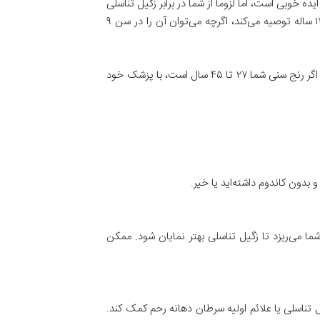
ه خوبی است، اما لزوما از شما در برابر زگیل تناسلی
محافظت نمی‌کند. مرکز کنترل و پیشگیری از بیماری‌های آمریکا (CDC) واکسیناسیون روتین HPV را برای دختران و پسران ۱۱ و ۱۲ ساله توصیه می‌کند، اگرچه می‌توان آن را در سن ۹
سازمان غذا و داروی ایالات متحده استفاده از واکسن گارداسیل ۹ (Gardasil 9) را برای مردان و زنان ۹ تا ۴۵ ساله تأیید کرده است. اگر رنج سنی شما ۲۷ تا ۴۵ سال است، با پزشک خود
بدون کاندوم داشته‌اید یا خیر.
ی‌ریزد تا زگیل تناسلی بهتر نمایان شود. ممکن
 تناسلی یا علائم اولیه سرطان دهانه رحم کمک کند.