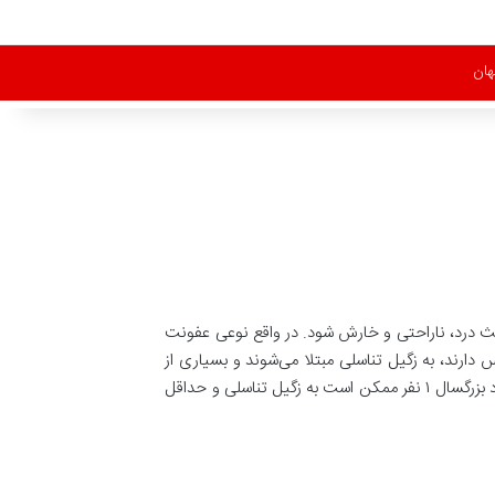
هان
باعث درد، ناراحتی و خارش شود. در واقع نوعی عفونت
در اثر انتقال ویروس پاپیلومای انسانی (HPV) ایجاد می‌شود. گفته می‌شود که تنها ۱۰٪ از افرادی که با HPV تماس دارند، به زگیل تناسلی مبتلا می‌شوند و بسیاری از
افراد عفونت HPV دارند اما هیچ علامتی ندارند. مرکز کنترل و پیشگیری از بیماری‌های آمریکا (CDC) تخمین می‌زند که از هر ۱۰۰ فرد بزرگسال ۱ نفر ممکن است به زگیل تناسلی و حداقل