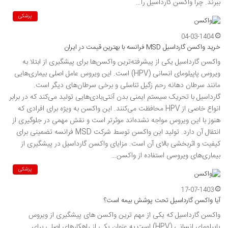
ببرند. چرا واکسن گارداسیل را…
پزشکی
04-03-1404
خرید واکسن گارداسیل MSD فرانسه با بهترین قیمت در ایران
واکسن گارداسیل یکی از پیشرفته‌ترین واکسن‌ها برای پیشگیری از ابتلا به
ویروس پاپیلومای انسانی (HPV) است. این ویروس عامل اصلی بیماری‌هایی
مانند سرطان دهانه رحم زگیل تناسلی و برخی سرطان‌های دیگر است.
گارداسیل با تحریک سیستم ایمنی بدن آنتی‌بادی‌هایی تولید می‌کند که در برابر
انواع خاصی از HPV محافظت می‌کنند. این واکسن به ویژه برای افرادی که
هنوز با این ویروس مواجه نشده‌اند موثرتر است و نقش مهمی در جلوگیری از
انتقال آن دارد. تولید این واکسن توسط شرکت MSD فرانسه تضمینی برای
کیفیت و اثربخشی بالای آن است. مزایای واکسن گارداسیل در پیشگیری از
بیماری‌های ویروسی استفاده از واکسن…
پزشکی
17-07-1403
آیا واکسن گارداسیل تحت پوشش بیمه است؟
واکسن گارداسیل که یکی از مهم ترین واکسن های پیشگیری از ویروس
پاپیلومای انسانی (HPV) است به عنوان یکی از راهکارهای اصلی برای