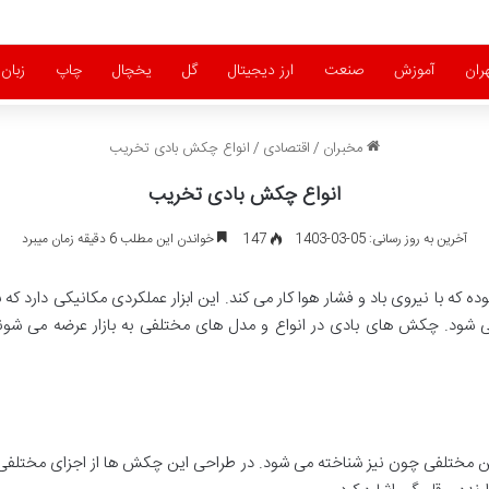
ران
آموزش
صنعت
ارز دیجیتال
گل
یخچال
چاپ
زبان
مخبران
/
اقتصادی
/
انواع چکش بادی تخریب
انواع چکش بادی تخریب
آخرین به روز رسانی: 05-03-1403
147
خواندن این مطلب 6 دقیقه زمان میبرد
ده که با نیروی باد و فشار هوا کار می کند. این ابزار عملکردی مکانیکی دارد که ب
شود. چکش های بادی در انواع و مدل های مختلفی به بازار عرضه می شوند که
ناوین مختلفی چون نیز شناخته می شود. در طراحی این چکش ها از اجزای مختلفی 