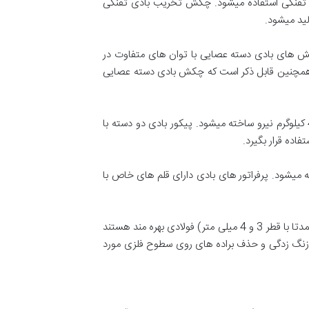
ی تفنگی استفاده میشود. چکش تخریب بادی تفنگی
کش های بادی دسته عصایی با توان های متفاوت در
 میکنند. همچنین قابل ذکر است که چکش بادی دسته عصایی
سنگین ترین و قوی ترین چکش تخریب بادی که دارای دو دسته کمکی برای نگهداری میباشد و از 12 تا 42 کیلوگرم نیرو ساخته میشود. پیکور بادی دو دسته با
اده قرار بگیرد.
ه میشود. پرفراتور های بادی دارای قلم های خاص با
نوعی خاص از چکش های بادی هستند که به جای استفاده از قلم تخریب، از تعداد زیادی سوزن های ضخیم (عمدتا با قطر 3 و 4 میلی متر) فولادی بهره مند هستند
رات زنگ زدگی و حذف براده های روی سطوح فلزی مورد