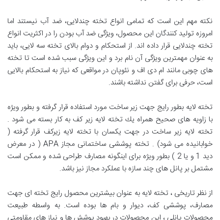
نکته مهم این است که تمامی انواع تخته چندلایی، ضد آب نیستند اما
امروزه تولید کنندگان این محصول، ویژگی ضد آب بودن را در اکثریت انواع
تخته چندلایی قرار داده اند. از استحکام و دوام بالای تخته سه لایی، باید
به عنوان مهمترین ویژگی آن نام برد و این ویژگی سبب شده است تا تخته
های چوبی مانند ام دی اف و نئوپان در مواقعی که نیاز به استحکام بالایی
است، حرفی برای گفتن نداشته باشند.
تخته لايه بطور رايج جهت زير ساخت مورد استفاده قرار گرفته و بطور ويژه
با زاويه های صحيح همراه يك تخته لايه زير كف به كار بسته می شود .
تخته لايه زير ساخت در جهت يكسان با تخته لايه زيركف قرار گرفته (
خوابانيده می شود) . تخته پوششی ساختمانی مجاز APA ( در معرض
ديد 1 و یا 2 ) بطور ويژه برای اينگونه مصارف طراحی شده و ممكن است
مشتمل بر پانل های چند سازه با عملكرد مجاز نيز باشد.
از نظر تاريخی ، تخته لايه به عنوان بيشترين محصول رايج تخته ای جهت
مصارف، پوششی كف، ديوار و بام ها بوده است. به واسطه طبيعت
محصولات پانلی ، اين محصولات در بهبود پوشش ها و نياز های مقاومتی