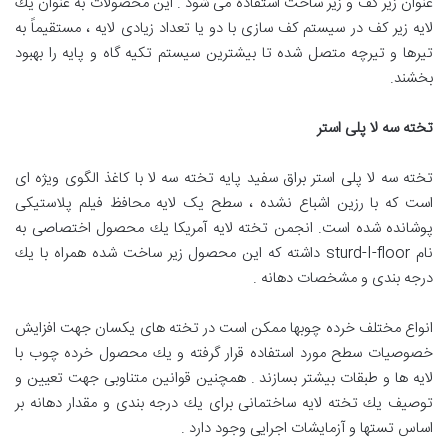
عنوان زير كف و زير ساخت استفاده می شود . اين محصولات به عنوان يك
لايه زير كف در سيستم كف سازی با دو يا تعداد زيادی لايه ، مستقيماً به
تيرها و تيرچه متصل شده تا بيشترين سيستم تكيه گاه و پايه را بهبود
بخشند.
تخته سه لا پلی استر
تخته سه لا پلی استر براق سفید پایه تخته سه لا با کاغذ الگوی ویژه ای
است که با رزین اشباع نشده ، سطح یک لایه محافظ فیلم پلاستیکی
پوشانده شده است. انجمن تخته لايه آمريكا يك محصول اختصاصی به
نام sturd-I-floor داشته كه اين محصول زير ساخت شده همراه با يك
درجه بندی و مشخصات دهانه .
انواع مختلف خرده چوبها ممكن است در تخته های يكسان جهت افزايش
خصوصيات سطح مورد استفاده قرار گرفته و يك محصول خرده چوب با
لايه ها و طبقات بيشتر بسازند . همچنين قوانين متناوبی جهت تعيين و
توصيف يك تخته لايه ساختمانی برای يك درجه بندی و مقدار دهانه بر
اساس تستها و آزمايشات اجرايی وجود دارد .