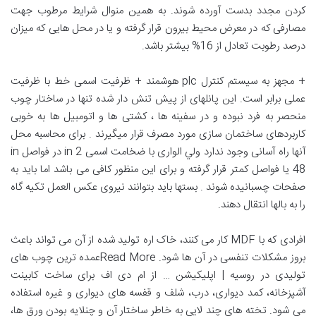
كردن مجدد بدست آورده شوند. به همين منوال شرايط مرطوب جهت
مصارفی كه در معرض محيط بيرون قرار گرفته و يا در محل هايی كه ميزان
درصد رطوبت تعادل از 16% بیشتر باشد.
+ مجهز به سیستم کنترل plc هوشمند + ظرفیت اسمی خط با ظرفیت
عملی برابر است. اين پانلهای از پيش تنش دار شده تنها در ساختار چوب
منحصر به فرد نبوده و در سفينه ها ، كشتی ها و اتومبيل ها به خوبی
كاربردهای ساختمان سازی مورد مصرف قرار ميگيرند . برای محاسبه محل
آنها راه آسانی وجود ندارد ولي الواری با ضخامت اسمی in 2 در فواصل in
48 يا فواصل كمتر قرار گرفته و برای اين منظور كافی می باشد اما بايد به
صفحات چسبانيده شوند . بستها بايد بتوانند نيروی عكس العمل تكيه گاه
را به بالها انتقال دهند.
افرادی که با MDF کار می کنند، خاک اره تولید شده از آن می تواند باعث
بروز مشکلات تنفسی در آن ها شود. Read Moreعمده ترین چوب های
تولیدی در روسیه | اپلیکیشن … از ام دی اف برای ساخت کابینت
آشپزخانه، کمد دیواری، درب، شلف و قفسه های دیواری و غیره استفاده
می شود. تخته های چند لایی به خاطر ساختار آن و چنلایه بودن ورق ها،