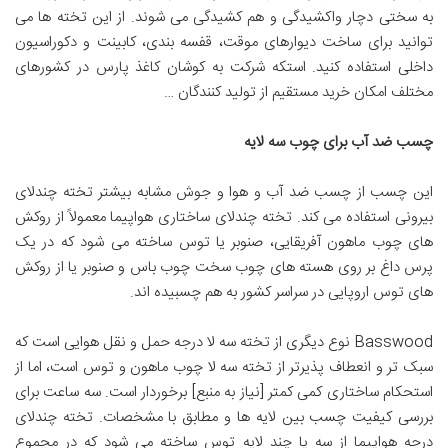
به سختی دچار واکشیدگی و هم کشیدگی می شوند. از این تخته ها می
توانید برای ساخت دیوارهای موقت، قفسه بندی، کابینت و دکوراسیون
داخلی استفاده کنید. استکه شرکت به کوشان کاغذ پارس در کشورهای
مختلف امکان خرید مستقیم از تولید کنندگان …
چسب ضد آب برای چوب سه لایه
این چسب از چسب ضد آب و هوا و جوش مشابه بیشتر تخته چندلای
بیرونی استفاده می کند. تخته چندلای ساختاری هواپیما معمولاً از روکش
های چوب ماهون آفریقایی، صنوبر یا توس ساخته می شود که در یک
پرس داغ بر روی هسته های چوب سخت چوب باس و صنوبر یا از روکش
های توس اروپایی در سراسر کشور به هم چسبیده اند.
Basswood نوع دیگری از تخته سه لا درجه حمل و نقل هوایی است که
سبک تر و انعطاف پذیرتر از تخته سه لا چوب ماهون و توس است، اما از
استحکام ساختاری کمی کمتر [نیاز به منبع] برخوردار است. سه ساعت برای
بررسی کیفیت چسب بین لایه ها و مطابق با مشخصات. تخته چندلای
درجه هواپیما از سه یا چند لایه توس ساخته می شود که در مجموع