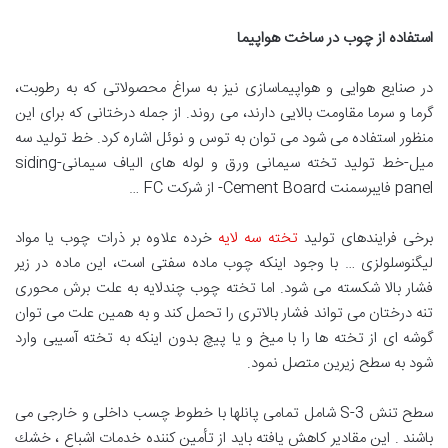
استفاده از چوب در ساخت هواپیما
در صنایع هوایی و هواپیماسازی نیز به سراغ محصولاتی که به رطوبت،
گرما و سرما مقاومت بالایی دارند، می روند. از جمله درختانی که برای این
منظور استفاده می شود می توان به توس و نوئل اشاره کرد. خط توليد سه
ميل-خط تولید تخته سیمانی ورق و لوله های الیاف سیمانی-siding
panel فایبرسمنت Cement Board- از شرکت FC …
برخی فرایندهای تولید
تخته سه لایه
خرده علاوه بر ذرات چوب یا مواد
لیگنوسلولزی … با وجود اینکه چوب ماده سفتی است، این ماده در زیر
فشار بالا شکسته می شود. اما تخته چوب چندلایه به علت برش محوری
تنه درختان می تواند فشار بالاتری را تحمل کند و به همین علت می توان
گوشه ای از تخته ها را با میخ و یا پیچ بدون اینکه به تخته آسیبی وارد
شود به سطح زیرین متصل نمود.
سطح تنش 3-S شامل تمامی پانلها با خطوط چسب داخلی و خارجی می
باشند . اين مقادير كاهش يافته بايد از تأمين كننده خدمات اشباع ، خشك