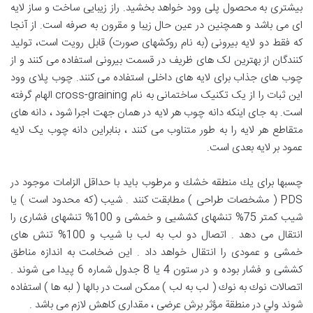
بیشتری به محصول پلی وود خواهد بخشید. راز زیبایی ساخت و ساز لایه
ای می باشد و همچنین در عین حال زیبا و مقرون به صرفه است. از آنجا
که فقط دو لایه بیرونی (به نام روکشهای صورت) قابل رویت است، تولید
کنندگان از بهترین لک های ظریف در قسمت بیرونی استفاده می کنند و از
چوب های جذاب برای لایه های داخلی استفاده می کنند. چوب پلای وود
این ثبات را از یک تکنیک ساختمانی به نام cross-graining الهام گرفته
است. به جای اینکه دانه چوب هر لایه در همان جهت اجرا شود ، دانه های
متقاطع هر لایه را به طور متناوب می کنند ، بنابراین دانه چوب یک لایه
عمود بر لایه بعدی است.
چسبها برای يك منطقه خشك و مرطوب بايد با حداقل الزامات موجود در
PDS ( مشخصات طراحی ) مطابقت كنند . شيب (كه محدود است ) يا
شيب كمتر 75% تنشهای كششيی و خمشی و 100% تنشهای فشاری را
انتقال می دهد . اتصال دو لب به لب با شيب و 100% تنش های
خمشی و عمودی را انتقال خواهد داد . اين ضخامت به اندازه مناطق
كششی و فشار بوده و در ستون 4 يا 8 جدول شماره 6 پيدا می شوند .
اتصالات نوك به نوك ( لب به لب ) ممكن است در بالها ( لبه ها ) استفاده
شوند ولي در منطقة مؤثر برش عرضی ، مقداری كاهش لازم می باشد .