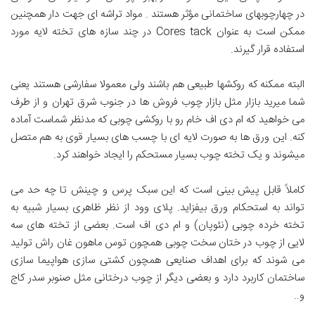
در چهارچوبهای ساختمانی مؤثر هستند . مواد تراشه ای جهت دار همچنين
ممكن است به عنوان Cores tack در چند سازه های تخته لايه مورد
استفاده قرار گيرند.
البته ممکنه که روکشها طبیعی هم باشند ولی معمولا سفارشی هستند یعنی
شما میرید بازار مثل بازار چوب فروش ها در جنوب شرق تهران و از طرف
می خواهید که ام دی اف خام رو با روکشی چوبی که مدنظر شماست آماده
کنه. این ورق ها به صورت لایه ای با چسب های بسیار قوی به هم متصل
میشوند و یک تخته چوب بسیار مستحکم را ایجاد خواهند کرد.
کاملاً قابل پیش بینی است که این سبک پرس و چینش تا چه حد می
تواند به استحکام ورق بیفزاید. پلای وود از نظر ظاهری بسیار شبیه به
تخته خرده چوبی (نئوپان) و ام دی اف است. بعضی از تخته های سه
لایی از چوب در ختان سخت چوبی همچون توس ماهون غان راش تولید
می شوند که برای اهداف صنایعی همچون کشتی سازی هواپیما سازی
ساختمان کاربرد دارد و بعضی دیگر از چوب درختانی مثل صنوبر سدر کاج
و..