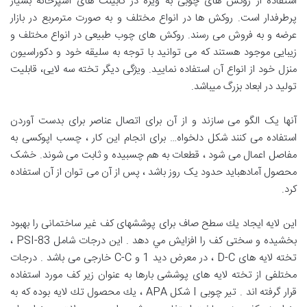
استفاده از روکش های چوبی به ویژه در کابینت های آشپزخانه بسیار
پرطرفدار است. روکش ها در انواع مختلف و به صورت مترمربع در بازار
عرضه و به فروش می رسند. روکش های چوب طبیعی در انواع مختلف و
زیبایی موجود هستند که می توانید با توجه به سلیقه خود و دکوراسیون
منزل خود از انواع آن استفاده نمایید. ویژگی دیگر تخته سه لایی، قابلیت
تولید در ابعاد بزرگ میباشد.
آنها یک الگو می سازند و از آن برای اتصال عناصر برای بدست آوردن
استفاده می کنند شکل دلخواه… برای انجام این کار ، چسب اپوکسی به
مفاصل اعمال می شود ، قطعات به هم چسبیده و ثابت می شوند. خشک
محصول آمادهباید حدود یک روز باشد ، پس از آن می توان از آن استفاده
کرد.
اين لايه ايجاد يك سطح صاف برای پوششهای كف غير ساختمانی را بهبود
بخشيده و سختی كف را افزايش مي دهد . اين درجات شامل PSI-83 ،
تخته لايه های D-C ، در معرض ديد 1 و C-C خارجی می باشد . درجات
مختلفی از تخته لايه های پوششی بارها به عنوان زير كف مورد استفاده
قرار گرفته اند . تير چوبی I شكل APA ، يك محصول تك لايه بوده كه به