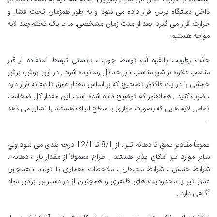
داخل دستگاه پرس قرار داده می شود و به طور همزمان تحت فشار و
حرارت قرار می گیرد. بعد از مدت زمان مشخصی، ما با یک تخته چند لایه
مواجه هستیم.
جذب رطوبت بالقوه آب توسط چوب ، بايستی توسط استفاده از قير
مناسب علاوه بر شير مناسب ، بر حداقل رسانيده شود . در اين روش، برش
خمشی را در يك فاكتور تصحيح كه بر اساس مقدار عمق تا دهانه قرار دارد
، ضرب كنيد . همانطور كه توضيح داده شده است اين مقدار كل ضخامت
تمامی لايه هايی كه بصورت موازی با سطح الياف هستند را نشان می دهد
.
عموماً مقادير عمق تا دهانه تير ، از 8/1 تا 12/1 درجه بندی می شود ولي
ساير موارد نيز امكان پذير هستند . طراح معمولاً از مقدار بار ، دهانه ،
شرايط خمش ، شرايط محيطی ، ملاحظات معماری يا توليد ، همچون
عمق تير يا محدوديت های ظاهری و همچنين از در دسترس بودن مواد
آگاهی دارد .