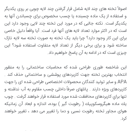
اصولاً تخته های چند لایه شامل قرار گرفتن چند لایه چوبی بر روی یکدیگر
و استفاده از یک ماده چسبنده یا چسب مخصوص برای چسباندن آنها به
یکدیگر است. نکته جالبی که در مورد این تخته چند لایی وجود دارد این
است که در اکثر موارد تعداد لایه های آنها فرد است. آیا واقعاً دلیل خاصی
برای این کار وجود دارد؟ چرا باید یک تخته به صورت تخته سه لایه نازک
ساخته شود و برای برخی دیگر از تعداد لایه متفاوت استفاده شود؟ این
چیزی است که در ادامه به آن پاسخ خواهیم داد.
اين شاخصه طوری طراحی شده كه محاسبات ساختمانی را به منظور
انتخاب بهترين تخته جهت كاربردهای پوششی و ساختمانی حذف كند .
APA و ساير توليد كنندگان محصولات اختصاصی طراحی شده ای را جهت
كاربردهای ويژه دارند . پانلهای صرفاً داخلی چسب مقاوم به آب نداشته و
تنها براي كاربردهای محافظت شده مورد استفاده قرار خواهند گرفت . چوب
يك ماده هيگروسكوپيك ( رطوبت گير ) بوده، اندازه و ابعاد آن زمانيكه
هوای مجاور تخته رطوبت نسبی و دما را تغيير می دهد ، تغيير خواهند
كرد.