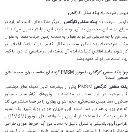
بررسی سرعت باد پنکه سقفی کارگاهی
بازبینی سرعت باد
پنکه سقفی کارگاهی
از دیگر ملاک هایی است که باید در
موقع تهیه این محصول به آن توجه کنید. این پارامتر تعیین می‌کند که
یک فن با چه سرعتی می‌تواند هوا را به سمت زمین حرکت دهد. به عنوان
مثال، سرعت باد زیاد ممکن است در مکانی که می تواند باعث اختلال در
کار شود، مانند افتادن کاغذها، ایده آل نباشد؛ اما در مناطقی که دود یا گرما
زیاد است، می تواند مفید باشد.
چرا پنکه سقفی کارگاهی با موتور PMSM گزینه ای مناسب برای محیط های
صنعتی است؟
پنکه سقفی کارگاهی
PMSM یکی از پیشرفته ترین نمونه های مهندسی
فن موجود در بازار است. در مقایسه با موتورهای AC سنتی، موتور
سنکرون مغناطیس همیشگی، حجم هوای بهتری را در فضا منتشر می کند
که هم پویا و هم بی صدا است. این جریان هوای پویا، شبیه یک نسیم
طبیعی بوده که با استفاده از فناوری پیشرفته، مثل موتور (PMSM) و
طراحی آیرودینامیکی با کنترل دقیق به دست می آید. فن‌ها طوری طراحی
شده‌اند که هوا را با سرعت کم، شبیه به نسیم طبیعی منتشر می کنند، در