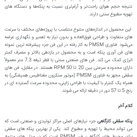
نتیجه حجم هوای راحت‌تر و آرام‌تری نسبت به پنکه‌ها و دستگاه های
تهویه مطبوع سنتی دارند.
این محصول در اندازه‌های متنوع متناسب با پروژه‌های مختلف با سرعت
های متفاوت و طراحی فوق‌العاده و بدون نیاز به تعمیر و نگهداری عرضه
می‌شود. فناوری PMSM به کار رفته در این فن جزء پیشرفته ترین نمونه
های فن آوری پنکه است و به محصول در بازدهی بالاتر و مصرف کمتر
انرژی کمک می کند. فن های صنعتی سنتی با قطر تیغه 7.3 متر معمولاً
دارای محدوده سرعتی بین 20 تا 50 RPM هستند. در مقابل، فن های
سقفی مجهز به فناوری PMSM (موتور سنکرون مغناطیس همیشگی) به
همراه یک کنترلر با کیفیت با طراحی ژاپنی، محدوده سرعت گسترده ای در
رنج 5 تا 57 دور در دقیقه ارائه می شوند.
کلام آخر
پنکه سقفی کارگاهی
جزء نیازهای اصلی مراکز تولیدی و صنعتی است که
می تواند محیط را تهویه و مطبوع کند. یکی از بهترین پنکه های سقفی
برای محیط های کارگاهی، فن PMSM است که در مدل های متنوع