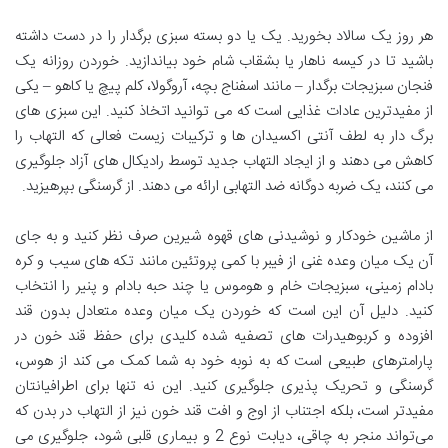
هر روز یک سالاد بخورید. یک یا دو بسته سبزی برگدار را در دست داشته
باشید تا در کیسه ناهار یا بشقاب شام خود بیاندازید. خوردن روزانه یک
فنجان سبزیجات برگدار – مانند اسفناج بچه، آروگولا، کلم پیچ یا کاهو – یکی
از مفیدترین عادات غذایی است که می توانید اتخاذ کنید. این سبزی های
برگ دار به لطف آنتی اکسیدان ها و ترکیبات زیست فعالی که التهاب را
کاهش می دهند و از ایجاد التهاب جدید توسط رادیکال های آزاد جلوگیری
می کنند، یک ضربه دوگانه ضد التهابی ارائه می دهند. از گرسنگی بپرهیزید.
از ماشین خودکار و نوشیدنی‌ های قهوه شیرین صرف نظر کنید و به جای
آن یک میان وعده غنی از فیبر با کمی پروتئین مانند تکه ‌های سیب و کره
بادام‌ زمینی، سبزیجات خام و هوموس یا چند حبه بادام و پنیر را انتخاب
کنید. دلیل آن این است که خوردن یک میان وعده متعادل بدون قند
افزوده و کربوهیدرات های تصفیه شده کلیدی برای حفظ قند خون در
پارامترهای طبیعی است که به نوبه خود به شما کمک می کند از هوس،
گرسنگی و تحریک پذیری جلوگیری کنید. این نه تنها برای اطرافیانتان
مفیدتر است، بلکه اجتناب از اوج و افت قند خون نیز از التهاب در بدن که
می‌تواند منجر به چاقی، دیابت نوع 2 و بیماری قلبی شود، جلوگیری می