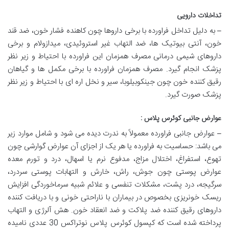
تداخلات دارویی
–
به دلیل تداخل فراورده با برخی داروها چون کاهنده فشار خون، ضد قند
خون، آنتی بیوتیک ها، ضد التهاب غیر استروئیدی، میدازولام و برخی
داروهای شیمی درمانی مصرف همزمان این فراورده با احتیاط و زیر نظر
پزشک انجام گیرد. مصرف همزمان فراورده با برخی مکمل ها و گیاهان
رقیق کننده خون چون جینکوبیلوبا، سیر و نخل اره ای با احتیاط و زیر نظر
پزشک صورت گیرد.
عوارض جانبی کوئرس پلاس :
–
عوارض جانبی فراورده معمولاً به ندرت دیده می شود و شامل موارد زیر
می باشد: حساسیت به فراورده یا هر یک از اجزای آن عوارض گوارشی چون
تهوع، استفراغ، اختلال مزاج، مدفوع نرم یا اسهال، درد و تورم معده
عوارض پوستی چون جوش، راش، خارش و التهابات پوستی سردرد،
سرگیجه، درد پشت، مشکلات تنفسی و علائم شبیه سرماخوردگی افزایش
ریسک خونریزی بخصوص در بیماران با ناراحتی خونی و با دریافت کننده
داروهای رقیق کننده ضد پلاکت و ضد انعقاد خون. هش آلرژی و التهاب
پرداخته شده است که کپسول کوئرس پلاس نوتراکس 30 عددی نامیده