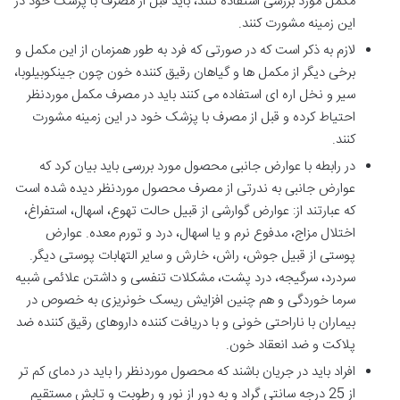
مکمل مورد بررسی استفاده کنند، باید قبل از مصرف با پزشک خود در
این زمینه مشورت کنند.
لازم به ذکر است که در صورتی که فرد به طور همزمان از این مکمل و
برخی دیگر از مکمل ها و گیاهان رقیق کننده خون چون جینکوبیلوبا،
سیر و نخل اره ای استفاده می کنند باید در مصرف مکمل موردنظر
احتیاط کرده و قبل از مصرف با پزشک خود در این زمینه مشورت
کنند.
در رابطه با عوارض جانبی محصول مورد بررسی باید بیان کرد که
عوارض جانبی به ندرتی از مصرف محصول موردنظر دیده شده است
که عبارتند از: عوارض گوارشی از قبیل حالت تهوع، اسهال، استفراغ،
اختلال مزاج، مدفوع نرم و یا اسهال، درد و تورم معده. عوارض
پوستی از قبیل جوش، راش، خارش و سایر التهابات پوستی دیگر.
سردرد، سرگیجه، درد پشت، مشکلات تنفسی و داشتن علائمی شبیه
سرما خوردگی و هم چنین افزایش ریسک خونریزی به خصوص در
بیماران با ناراحتی خونی و با دریافت کننده داروهای رقیق کننده ضد
پلاکت و ضد انعقاد خون.
افراد باید در جریان باشند که محصول موردنظر را باید در دمای کم تر
از 25 درجه سانتی گراد و به دور از نور و رطوبت و تابش مستقیم