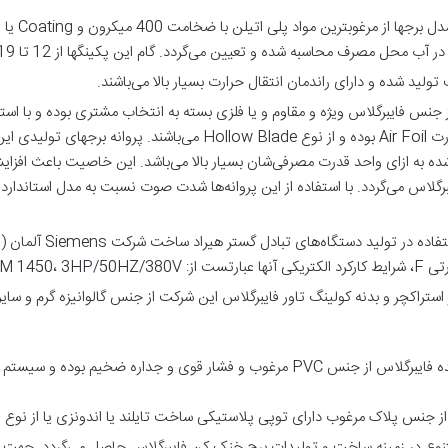
پکینگ‌ها 
محل مصرف محاسبه شده و تعیین می‌گردد. گام این پکینگها از 12 تا 19 می‌باشد.
تولید شده و دارای راندمان انتقال حرارت بسیار بالا می‌باشند.
Blade ساخته می‌شود که طرح مقطع آنها بصورت Air Foil بوده و از نوع e
 به ازای واحد قدرت مصرفی‌شان بسیار بالا می‌باشد. این خاصیت باعث افز
گلاس می‌گردد. با استفاده از این پروانه‌ها شدت صوت نسبت به مدل استاندارد ک
الکتروموتور برج خنک ک
استراکچر و بدنه کولینگ تاور فایبرگلاس این شرکت از جنس گالوانیزه گرم و سای
لوله‌ها و اتصالات مصرف شده در برج خنک کننده فایبرگلاس از جنس PVC مرغوب و فشار ق
 از جنس پلاک مرغوب دارای توپی پلاستیکی ساخت تایلند یا اندونزی یا از نوع ف
 متنوع در زمینه ساخت و تولیدات برج خنک کن فایبرگلاس حاصل می‌گردد. جهت ا