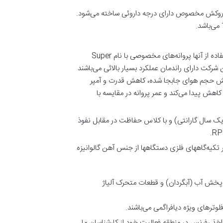
یا المانهای انتقال حرارت و جرم این مدل برجها از مرغوبترین مواد پلی اتیلن با ضخامت 400 میکرون و Coating یا روکش مخصوص دارای درجه داروئی ساخته می‌شود.
پروانه‌ بکار رفته در برج خنک کننده فایبرگلاس از جنس فایبرگلاس ویژه و مقاوم و یا فلزی بسته به انتخاب مشتری بوده و با استفاده از آنها پروانه‌های مخصوصی با نام Super
Hollow Blad می‌باشند. پروانه برجهای تولیدی این شرکت دارای راندمان عملکرد بسیار بالائی می‌باشند
ایش حجم هوای جابجا شده، کاهش قدرت و آمپر
اهش پیدا می‌کند و عمر پروانه در مقایسه با
ننده فایبرگلاس مورد استفاده در تولید دستگاه‌های تبادل گستر هیراد ساخت شرکت Siemens آلمان (یک سال گارانتی) و با کلاس حفاظت در مقابل نفوذ
ر تکیه‌گاههای فلزی دستگاهها از جنس آهن گالوانیزه
وی و جداره ضخیم بوده و سیستم پخش آب (آبگردان) و قطعات متحرک آلیاژ
لوترهای ویژه دیافراگمی می‌باشند.
خذ رفرنس در منطقه فعالیت خود از کارشناسان ما