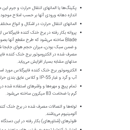
اندازه دهانه ورودی آنها بر حسب املاح موجود در آب 
المانهای انتقال حرارت در اشکال و انواع مختلف 
و ضمن سبک بودن، میزان حجم هوای جابجا شده
مصرف شده در الکتروموتور برج خنک کننده فایبر
مدلهای مشابه بسیار افزایش می‌یابد.
آب و گرد و غبار IP-55 و کلاس عایق بندی حرارتی F، شرایط کارکرد الکتریکی آنها عبارتست از: RPM 1450، 3HP/50HZ/380V.
تمام پیچ و مهره‌ها و واشرهای استفاده شده در 
گرم با ضخامت 83 میکرون ساخته می‌شود.
آلومینیوم می‌باشند.
فلوترهای (شناورهای) بکار رفته در این دستگاه
اعتبار شرکتها با توجه به رفرنس‌های متعدد و