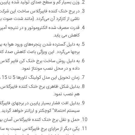
وزن بسیار کم و سطح صدای تولید شده پایین بر
ناشی از کارکرد آن می‌گردد. (مانند شدت صوت 
کاهش می یابد.
به دلیل گسترده شدن پنجره‌های ورود هوا به ب
برجها می‌گردد. این ویژگی باعث کاهش صدا، 
به دلیل روش ساخت برج خنک کن فایبر گلاس امک
داده و در محل نصب مونتاژ نمود.
زمان تحویل این مدل کولینگ تاورها 5 تا 15 روز بوده و قابل مقایسه با برجهای دیگر که عمدتا” زمان تحویلشان بیش از 3 ماه است نمی‌باشد.
بدلیل شکل ظاهری برج خنک کننده فایبرگلاس زیر
هم نصب نمود.
بدلیل افت فشار بسیار پایین در برجهای فایب
سیستم احتمالا” کوچکتر و ارزانتر خواهد گردید.
حمل و نقل برج خنک کننده فایبرگلاس آسان بوده