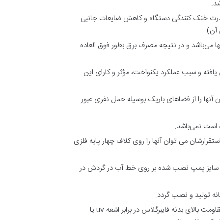
د.
مقطع Air Foil استفاده می‌شود که باعث بالا رفتن قدرت خنک کنندگی دستگاه و کاهش ضایعات جانبی
 آن)
 آن در برج خنک کننده فایبرگلاس 10 تا 20 درصد مدلهای مشابه آنها می‌باشد و در نتیجه مصرف برق بطور فوق العاده
یافته و سبب عملکرد یکنواخت، مؤثر و کارای این
آنها را از فضاهای باریک بوسیله حمل نفری عبور
تقرارشان می توان آنها را روی کلاف چهار پایه فلزی
ل و سایز پمپ نصب شده بر روی خط آب در گردش در
انه تولید و نصب گردد.
یکی دیگر از مزایای برج فایبرگلاس نسبت به سایر انواع برجها مقاومت بالای فایبر گلاس در برابر اشعه یو وی خورشید می‌باشد. مقاومت بالای بدنه فایبرگلاس در برابر اشعه uv یا