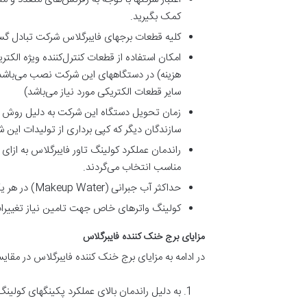
کمک بگیرید.
کلیه قطعات برجهای فایبرگلاس شرکت تبادل گستر هیراد دارای 5 سال تضمین (الکتروموتور یک سال) و 10
امکان استفاده از قطعات کنترل‌کننده ویژه الکت
هزینه) در دستگاههای این شرکت نصب می‌باشد. (
سایر قطعات الکتریکی مورد نیاز می‌باشد)
زمان تحویل دستگاه این شرکت به دلیل روش سا
سازندگان دیگر که کپی برداری از تولیدات این 
راندمان عملکرد کولینگ تاور فایبرگلاس به از
مناسب انتخاب می‌گردند.
حداکثر آب جبرانی (Makeup Water) در هر یک از کولینگ تاورهای فایبرگلاس تولیدی این شرکت برای شرایط داده شده حدود 0.5% الی 1.5% آب در گردش دستگاه می‌باشد.
کولینگ واترهای خاص جهت تامین نیاز تغییرات
مزایای برج خنک کننده فایبرگلاس
در ادامه به مزایای برج خنک کننده فایبرگلاس در مقایسه
به دلیل راندمان بالای عملکرد پکینگهای کولی