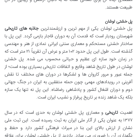
طبیعت هستند.
پل خشتی لوشان
پل خشتی لوشان یکی از مهم ترین و ارزشمندترین
جاذبه های تاریخی
شهرستان رودبار است که قدمت آن به دوران قاجار بازمی گردد. این پل با
ساختار خشتی مستحکم و معماری سنتی ایرانی نمادی از هنر و مهندسی
گذشته است. طول این پل حدود ۱۰۲ متر و عرض آن تقریباً ۲۱ متر است که
در زمان خود سازه ای عظیم و حیاتی محسوب می شده. پل خشتی
لوشان در طول تاریخ شاهد وقایع و اتفاقات تاریخی بسیاری بوده است؛ از
جمله عبور و مرور کاروان ها و لشکرها در دوران های مختلف تا نقش
آفرینی در رویدادهای مهمی چون حمله متفقین به ایران در جنگ جهانی
دوم و دوران اشغال کشور و پادشاهی رضاشاه. این پل نه تنها یک سازه
بلکه یک شاهد زنده بر تاریخ پرفراز و نشیب ایران است.
اهمیت
تاریخی
و معماری پل خشتی لوشان به حدی است که در سال
۱۳۷۷ به عنوان یکی از آثار ملی ایران به ثبت رسیده است. این ثبت ملی
نشان از ارزش بالای این بنا در میراث فرهنگی کشور دارد و حفظ و
نگهداری آن را ضروری می سازد. بازدید از پل خشتی لوشان برای علاقه