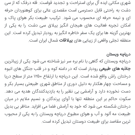
شهری مکانی ایده آل برای استراحت و تجدید قواست. قله درفک که از سی
دشت به راحتی قابل دسترسی است مقصدی عالی برای کوهنوردان حرفه
ای و نیمه حرفه ای محسوب می شود. ترکیب طبیعت بکر هوای پاک و
امکان تجربه فعالیت های هیجان انگیز ییلاق سی دشت را به یکی از
بهترین گزینه ها برای یک سفر خاطره انگیز به رودبار تبدیل کرده است. این
منطقه تجلی واقعی از زیبایی های
ییلاقات
شمال ایران است.
دریاچه ویستان
دریاچه ویستان که گاهی با نام بره سر نیز شناخته می شود یکی از زیباترین
جاذبه های طبیعی
رودبار است که در دامنه کوه و در قلب جنگل های انبوه
درختان راش واقع شده است. این دریاچه با ارتفاع ۱۲۵۰ متر از سطح دریا
و مساحت چهار هکتار به دلیل دوری از مناطق شهری طبیعتی بسیار بکر و
دست نخورده دارد و آرامشی بی نظیر را به بازدیدکنندگان هدیه می دهد.
سکوت حاکم بر این منطقه تنها با آوای پرندگان و نسیم ملایم در میان
درختان شکسته می شود که خود به آرامش فضا می افزاید. مناظر بی بدیل
طبیعت مه آلود و آب و هوای مطبوع دریاچه ویستان را به یکی از محبوب
ترین مقاصد برای طبیعت دوستان تبدیل کرده است.