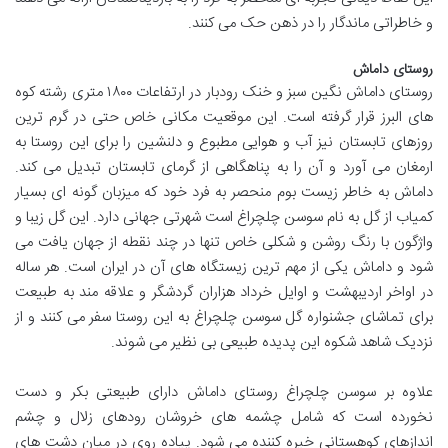
و خاطراتی ماندگار را در ذهن حک می کنند.
روستای داماش
روستای داماش نگین سبز و خنک رودبار در ارتفاعات ۱۸۰۰ متری رشته کوه
های البرز قرار گرفته است. این موقعیت مکانی خاص حتی در گرم ترین
روزهای تابستان نیز آب و هوایی مطبوع و دلنشین را برای این روستا به
ارمغان می آورد و آن را به پناهگاهی از گرمای تابستان تبدیل می کند.
داماش به خاطر زیست بوم منحصر به فرد خود که میزبان گونه ای بسیار
کمیاب از گل به نام سوسن چلچراغ است شهرتی جهانی دارد. این گل زیبا و
واژگون با رنگ روشن و شکلی خاص تنها در چند نقطه از جهان یافت می
شود و داماش یکی از مهم ترین زیستگاه های آن در ایران است. هر ساله
در اواخر اردیبهشت و اوایل خرداد هزاران گردشگر و علاقه مند به طبیعت
برای تماشای جشنواره گل سوسن چلچراغ به این روستا سفر می کنند و از
نزدیک شاهد شکوه این پدیده طبیعی بی نظیر می شوند.
علاوه بر سوسن چلچراغ روستای داماش دارای طبیعتی بکر و دست
نخورده است که شامل چشمه های خروشان رودهای زلال و چشم
اندازهای کوهستانی خیره کننده می شود. پیاده روی در میان دشت های