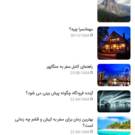
مهمانسرا چیه؟
09-10-1404
راهنمای کامل سفر به سنگاپور
20-08-1404
آینده فرودگاه چگونه پیش بینی می شود؟
22-04-1404
بهترین زمان برای سفر به کیش و قشم چه زمانی
است؟
22-04-1404