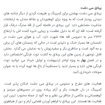
ییلاق سی دشت
ییلاق سی دشت بهشتی برای کمپینگ و طبیعت گردی از دیگر جاذبه های
دیدنی رودبار است که به ویژه برای کوهنوردان و علاقه مندان به ارتفاعات
جذابیت مضاعفی دارد. این ییلاق در فاصله کمی از قله سترگ درفک قرار
گرفته است؛ قله ای که به دلیل عظمت و زیبایی خیره کننده اش با ارتفاع
۲۷۳۳ متر به «عروس قله ها» شهرت دارد. آب و هوای سی دشت در
تابستان ها بسیار خنک و دلپذیر است در حالی که زمستان های آن برفی
و مه آلود است و مناظری بکر و سفیدپوش را به نمایش می گذارد. بخش
قابل توجهی از زمین های این ییلاق به کشت توت فرنگی اختصاص دارد
و در فصل
بهار
به ویژه اواخر اردیبهشت و اوایل خرداد می توانید توت
فرنگی های تازه و بسیار لذیذ را مستقیماً از باغ ها تهیه کرده یا به عنوان
سوغات خریداری کنید.
فعالیت های مفرح و متنوعی در ییلاق سی دشت امکان پذیر است.
کمپینگ در دل طبیعت بکر و آرام پیاده روی در مسیرهای سرسبز و
کوهستانی و عکاسی از مناظر بی نظیر و مه آلود از جمله محبوب ترین این
فعالیت ها هستند. این ییلاق با فراهم آوردن فضایی آرام و دور از هیاهوی