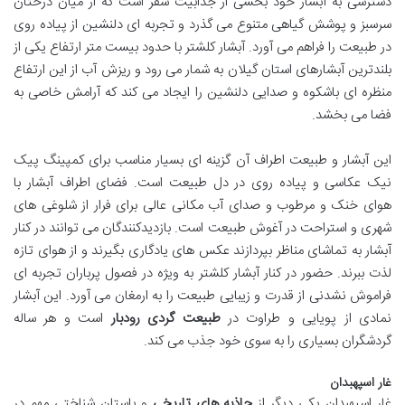
دسترسی به آبشار خود بخشی از جذابیت سفر است که از میان درختان
سرسبز و پوشش گیاهی متنوع می گذرد و تجربه ای دلنشین از پیاده روی
در طبیعت را فراهم می آورد. آبشار کلشتر با حدود بیست متر ارتفاع یکی از
بلندترین آبشارهای استان گیلان به شمار می رود و ریزش آب از این ارتفاع
منظره ای باشکوه و صدایی دلنشین را ایجاد می کند که آرامش خاصی به
فضا می بخشد.
این آبشار و طبیعت اطراف آن گزینه ای بسیار مناسب برای کمپینگ پیک
نیک عکاسی و پیاده روی در دل طبیعت است. فضای اطراف آبشار با
هوای خنک و مرطوب و صدای آب مکانی عالی برای فرار از شلوغی های
شهری و استراحت در آغوش طبیعت است. بازدیدکنندگان می توانند در کنار
آبشار به تماشای مناظر بپردازند عکس های یادگاری بگیرند و از هوای تازه
لذت ببرند. حضور در کنار آبشار کلشتر به ویژه در فصول پرباران تجربه ای
فراموش نشدنی از قدرت و زیبایی طبیعت را به ارمغان می آورد. این آبشار
نمادی از پویایی و طراوت در
طبیعت گردی
رودبار
است و هر ساله
گردشگران بسیاری را به سوی خود جذب می کند.
غار اسپهبدان
غار اسپهبدان یکی دیگر از
جاذبه های تاریخی
و باستان شناختی مهم در