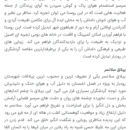
سرسبز استشمام هوای پاک و گوش سپردن به آوای پرندگان از جمله
فعالیت هایی است که در این روستا می توان تجربه کرد. مناظر بی نظیر و
آب و هوای خوش داماش را به محلی ایده آل برای عکاسی طبیعت گردی و
گذراندن اوقاتی آرام و به دور از هیاهوی شهر تبدیل کرده است. این روستا
با فراهم آوردن امکان کمپینگ و اقامت در خانه های بومی تجربه ای اصیل
و نزدیک به طبیعت را برای بازدیدکنندگان فراهم می کند. زیبایی های
طبیعی و فرهنگی داماش آن را به یکی از پرطرفدارترین مقاصد گردشگری
در رودبار تبدیل کرده است.
ییلاق سلانسر
ییلاق سلانسر یکی از معروف ترین و محبوب ترین ییلاقات شهرستان
رودبار به ویژه در فصل تابستان به دلیل آب و هوای خنک و دلپذیرش
مورد توجه گردشگران بسیاری قرار می گیرد. این ییلاق با چشم اندازهای
بکر و دست نخورده چشمه های روان و دشت های سرسبز فضایی آرامش
بخش و دل انگیز را برای استراحت و تفریح فراهم می آورد. سلانسر به
دلیل ارتفاع زیاد و موقعیت کوهستانی اغلب در هاله ای از مه فرو می رود
که این پدیده مناظری رویایی و شگفت انگیز خلق می کند. قدم زدن در
میان این مه غلیظ حسی شبیه به راه رفتن در میان ابرها را به انسان القا