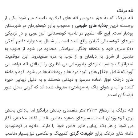
قله درفک
قله درفک که به حق «عروس قله های گیلان» نامیده می شود یکی از
برجسته ترین
جاذبه های طبیعی
و محبوب برای کوهنوردان در شهرستان
رودبار است. این قله عظیم در ناحیه کوهستانی البرز غربی و در نزدیکی
مرزهای کوهستانی گیلان واقع شده است. از شمال به دیواره عظیم آهکی
۵۰۰ متری خود و منطقه جنگلی سیاهکل محدود می شود از جنوب به
منجیل از شرق به دیلمان و از غرب به دره سفیدرود. این موقعیت
استراتژیک چشم اندازهای پانورامایی بی نظیری را از بالای قله فراهم می
آورد که شامل جنگل های انبوه دره ها و رودخانه ها می شود. کوه و دامنه
های درفک فوق العاده سرسبز و دیدنی هستند و به دلیل زیبایی خیره
کننده و آب و هوای پاک به «بهشتی» معروف شده اند که گویی محل عبور
فرشتگان است.
قله درفک با ارتفاع ۲۷۳۳ متر مقصدی چالش برانگیز اما پاداش بخش
برای کوهنوردان است. مسیرهای صعود به این قله از نقاط مختلفی آغاز
می شود و هر یک زیبایی های خاص خود را دارند. علاوه بر کوهنوردی
دامنه های درفک برای
طبیعت گردی
کمپینگ و عکاسی نیز بسیار مناسب