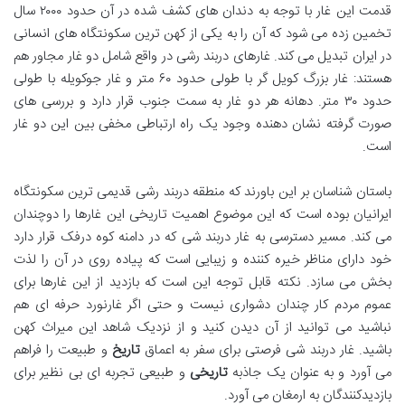
قدمت این غار با توجه به دندان های کشف شده در آن حدود ۲۰۰۰ سال
تخمین زده می شود که آن را به یکی از کهن ترین سکونتگاه های انسانی
در ایران تبدیل می کند. غارهای دربند رشی در واقع شامل دو غار مجاور هم
هستند: غار بزرگ کویل گر با طولی حدود ۶۰ متر و غار جوکویله با طولی
حدود ۳۰ متر. دهانه هر دو غار به سمت جنوب قرار دارد و بررسی های
صورت گرفته نشان دهنده وجود یک راه ارتباطی مخفی بین این دو غار
است.
باستان شناسان بر این باورند که منطقه دربند رشی قدیمی ترین سکونتگاه
ایرانیان بوده است که این موضوع اهمیت تاریخی این غارها را دوچندان
می کند. مسیر دسترسی به غار دربند شی که در دامنه کوه درفک قرار دارد
خود دارای مناظر خیره کننده و زیبایی است که پیاده روی در آن را لذت
بخش می سازد. نکته قابل توجه این است که بازدید از این غارها برای
عموم مردم کار چندان دشواری نیست و حتی اگر غارنورد حرفه ای هم
نباشید می توانید از آن دیدن کنید و از نزدیک شاهد این میراث کهن
باشید. غار دربند شی فرصتی برای سفر به اعماق
تاریخ
و طبیعت را فراهم
می آورد و به عنوان یک جاذبه
تاریخی
و طبیعی تجربه ای بی نظیر برای
بازدیدکنندگان به ارمغان می آورد.