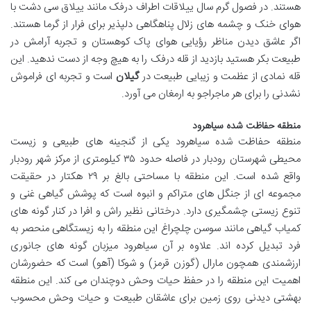
هستند. در فصول گرم سال ییلاقات اطراف درفک مانند ییلاق سی دشت با
هوای خنک و چشمه های زلال پناهگاهی دلپذیر برای فرار از گرما هستند.
اگر عاشق دیدن مناظر رؤیایی هوای پاک کوهستان و تجربه آرامش در
طبیعت بکر هستید بازدید از قله درفک را به هیچ وجه از دست ندهید. این
قله نمادی از عظمت و زیبایی طبیعت در
گیلان
است و تجربه ای فراموش
نشدنی را برای هر ماجراجو به ارمغان می آورد.
منطقه حفاظت شده سیاهرود
منطقه حفاظت شده سیاهرود یکی از گنجینه های طبیعی و زیست
محیطی شهرستان رودبار در فاصله حدود ۳۵ کیلومتری از مرکز شهر رودبار
واقع شده است. این منطقه با مساحتی بالغ بر ۲۹ هکتار در حقیقت
مجموعه ای از جنگل های متراکم و انبوه است که پوشش گیاهی غنی و
تنوع زیستی چشمگیری دارد. درختانی نظیر راش و افرا در کنار گونه های
کمیاب گیاهی مانند سوسن چلچراغ این منطقه را به زیستگاهی منحصر به
فرد تبدیل کرده اند. علاوه بر آن سیاهرود میزبان گونه های جانوری
ارزشمندی همچون مارال (گوزن قرمز) و شوکا (آهو) است که حضورشان
اهمیت این منطقه را در حفظ حیات وحش دوچندان می کند. این منطقه
بهشتی دیدنی روی زمین برای عاشقان طبیعت و حیات وحش محسوب