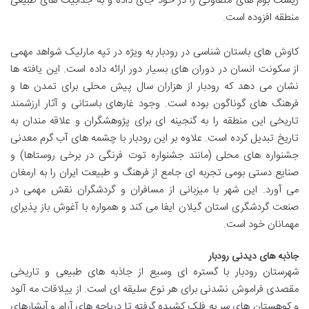
زیست بوم های متفاوتی را در خود جای داده و به جذابیت های طبیعی
منطقه افزوده است.
کاوش های باستان شناسی در رودبار به ویژه در تپه مارلیک شواهد مهمی
از سکونت انسان در دوران های بسیار دور ارائه داده است. این یافته ها
نشان می دهد که رودبار از هزاران سال پیش محلی برای تمدن ها و
فرهنگ های گوناگون بوده است. وجود غارهای باستانی و آثار ارزشمند
تاریخی این منطقه را به گنجینه ای برای پژوهشگران و علاقه مندان به
تاریخ تبدیل کرده است. علاوه بر این رودبار با چشمه های آب گرم معدنی
جشنواره های محلی (مانند جشنواره توت فرنگی در برخی روستاها) و
صنایع دستی بومی تجربه ای جامع از فرهنگ و طبیعت ایران را به ارمغان
می آورد. این شهر با میزبانی از مسافران و گردشگران نقش مهمی در
صنعت گردشگری استان گیلان ایفا می کند و همواره با آغوش باز پذیرای
مهمانان خود است.
جاذبه های دیدنی رودبار
شهرستان رودبار با گستره ای وسیع از جاذبه های طبیعی و تاریخی
مقصدی فراموش نشدنی برای هر نوع سلیقه ای است. از ییلاقات مه آلود
و کوهستان های سر به فلک کشیده گرفته تا دریاچه های آرام و آبشارهای