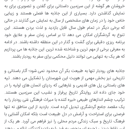
خروشان هر گوشه از این سرزمین داستانی برای گفتن و تصویری برای به
نمایش گذاشتن دارد. بسیاری از این جاذبه ها فصلی هستند و زیبایی
خاص خود را در زمان های مشخصی از سال به نمایش می گذارند در حالی
که برخی دیگر در تمام طول سال قابل بازدید و لذت بردن هستند. این
تنوع به گردشگران امکان می دهد تا بر اساس زمان سفر و علایق خود
برنامه ریزی دقیقی برای گشت و گذار در این منطقه داشته باشند. در ادامه
به معرفی برخی از مهم ترین و شناخته شده ترین این جاذبه ها می پردازیم
که هر یک به تنهایی می توانند دلیل محکمی برای سفر به رودبار باشند.
جاذبه های رودبار تنها به طبیعت بکر آن محدود نمی شود؛ آثار باستانی و
تاریخی نیز بخش مهمی از هویت این شهرستان را تشکیل می دهند. تپه
های باستانی پل های قدیمی و غارهایی که ردپای انسان های اولیه را در
خود جای داده اند روایتگر تاریخ پرفراز و نشیب این سرزمین هستند.
ترکیب چشم اندازهای طبیعی خیره کننده با میراث فرهنگی غنی رودبار را به
یک مقصد جامع گردشگری تبدیل کرده است. بازدید از این مناطق نه تنها
فرصتی برای استراحت و آرامش در دل طبیعت است بلکه امکان آشنایی با
فرهنگ تاریخ و سبک زندگی مردم محلی را نیز فراهم می آورد. هر یک از
این نقاط دیدنی تجربه ای منحصر به فرد را به بازدیدکنندگان ارائه می دهند