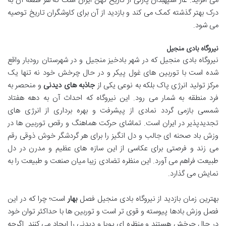
می افزاید. غار اسپهبدان پازلی از تاریخ کهن ایران است که هر قطعه آن به
درک بهتر گذشته کمک می کند و بازدید از آن برای کاوشگران تاریخ توصیه
می شود.
نیروگاه بادی منجیل
نیروگاه بادی منجیل که در شهر بادخیز منجیل و در شهرستان رودبار واقع
شده است با توربین های غول پیکر و در حال چرخش خود نه تنها یک
مرکز تولید انرژی پاک بلکه به نوعی یکی از
جاذبه های دیدنی
و منحصر به
فرد منطقه به شمار می رود. این نیروگاه که احداث آن به دهه هفتاد
شمسی بازمی گردد نمادی از پیشرفت و بهره برداری از انرژی های
تجدیدپذیر در ایران است. تماشای حرکت هماهنگ و رقص توربین ها در
وزش باد صحنه ای جالب و دل انگیز را برای هر گردشگر خوش ذوقی رقم
می زند و فرصتی برای عکاسی از این سازه های عظیم و مدرن در دل
طبیعت فراهم می آورد. این منظره تضادی زیبا میان صنعت و طبیعت را به
نمایش می گذارد.
بهترین زمان بازدید از نیروگاه بادی منجیل فصل
بهار
است؛ چرا که در این
فصل وزش بادها پیوسته و قوی تر است و توربین ها با حداکثر توان خود
در حال چرخش هستند و منظره ای پویا و دیدنی را ایجاد می کنند. اگرچه