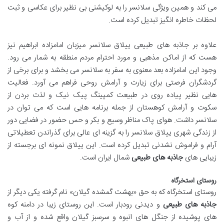
می کند و همین ویژگی سلانسر را به لوکیشنی بی نظیر برای عکاسی و ثبت
لحظات خاطره انگیز تبدیل کرده است.
علاوه بر جاذبه های طبیعی ییلاق سلانسر میزبان امامزاده ابراهیم نیز
هست که از اماکن مذهبی و مورد احترام مردم منطقه به شمار می رود.
وجود این امامزاده بعد معنوی به سفر به سلانسر می بخشد و برای برخی از
گردشگران فرصتی برای زیارت و آرامش روحی فراهم می آورد. فعالیت
هایی نظیر پیاده روی در طبیعت کمپینگ پیک نیک و لذت بردن از
سکوت و آرامش کوهستان از جمله برنامه هایی است که می توان در
سلانسر داشت. هوای پاک مناظر وسیع و بکر و حس حضور در فضایی دور
از زندگی شهری ییلاق سلانسر را به گزینه ای عالی برای گذراندن تعطیلاتی
آرام و فراموش نشدنی تبدیل کرده است. این ییلاق نمونه ای برجسته از
زیبایی های
جاذبه های طبیعی
شمال ایران است.
روستای استخرگاه
روستای استخرگاه که به حق «بهشت گمشده گیلان» نام گرفته یکی دیگر از
جاذبه های طبیعی
و دیدنی رودبار است. این روستای زیبا در دامنه کوه
های پوشیده از جنگل های انبوه و سرسبز گیلان واقع شده و از آب و