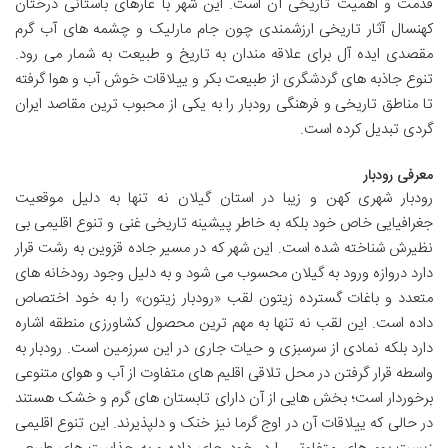
قدمت و اهمیت تاریخی آن است. این شهر با غارهای باستانی درختان
کهنسال آثار تاریخی ارزشمندی چون جام مارلیک و چشمه های آب گرم
مقصدی ایده آل برای علاقه مندان به تاریخ و طبیعت به شمار می رود.
تنوع جاذبه های گردشگری از طبیعت بکر و ییلاقات خوش آب و هوا گرفته
تا مناطق تاریخی و فرهنگی رودبار را به یکی از محبوب ترین مقاصد ایران
گردی تبدیل کرده است.
معرفی رودبار
رودبار شهری کهن و زیبا در استان گیلان نه تنها به دلیل موقعیت
جغرافیایی خاص خود بلکه به خاطر پیشینه تاریخی غنی و تنوع اقلیمی بی
نظیرش شناخته شده است. این شهر که در مسیر جاده قزوین به رشت قرار
دارد دروازه ورود به گیلان محسوب می شود و به دلیل وجود رودخانه های
متعدد و باغات گسترده زیتون لقب «رودبار زیتون» را به خود اختصاص
داده است. این لقب نه تنها به مهم ترین محصول کشاورزی منطقه اشاره
دارد بلکه نمادی از سرسبزی و حیات جاری در این سرزمین است. رودبار به
واسطه قرار گرفتن در محل تلاقی اقلیم های متفاوت از آب و هوای متنوعی
برخوردار است؛ بخش هایی از آن دارای تابستان های گرم و خشک هستند
در حالی که ییلاقات آن در اوج گرما نیز خنک و دلپذیرند. این تنوع اقلیمی