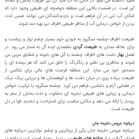
مفید دانسته می شود در حالی که آب سرد آن نیز طراوت بخش و نشاط
آور است. در قسمت بالایی این منطقه حوضچه ای طبیعی وجود دارد که
امکان آب تنی در آن فراهم است و بازدیدکنندگان می توانند ضمن لذت
بردن از خواص درمانی آب از مناظر طبیعی اطراف نیز بهره مند شوند.
طبیعت اطراف چشمه سنگرود به خودی خود بسیار چشم نواز و زیباست و
برای علاقه مندان به
طبیعت گردی
مقصدی ایده آل به شمار می رود. در
فصل
بهار
دشت های اطراف چشمه با گل های بابونه و شقایق مزین می
شوند و مناظری بی نظیر و رنگارنگ را خلق می کنند که هر بیننده ای را
مسحور خود می سازد. این منطقه فرصت های عالی برای عکاسی از
طبیعت پیاده روی در میان دشت ها و کوهستان ها و برپایی پیک نیک
در فضایی آرام و دلنشین فراهم می آورد. چشمه سنگرود با ترکیب خواص
درمانی و زیبایی های طبیعی تجربه ای متفاوت و لذت بخش از سفر به
رودبار را ارائه می دهد و مکانی مناسب برای استراحت و تجدید قوا در دل
طبیعت است.
دریاچه عروس حلیمه جان
دریاچه عروس حلیمه جان یکی از زیباترین و چشم نوازترین دریاچه های
استان گیلان و از
جاذبه های طبیعی
بی بدیل رودبار است. این دریاچه در