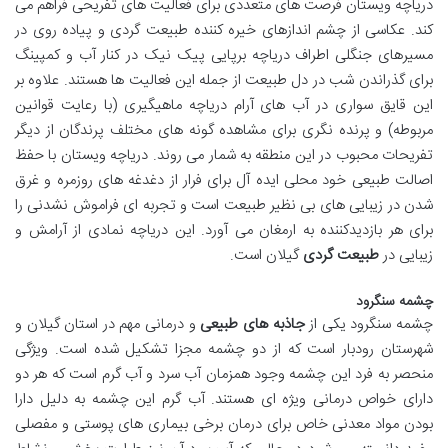
دریاچه ویستان فرصت های متعددی برای فعالیت های تفریحی فراهم می
کند. عکاسی از چشم اندازهای خیره کننده طبیعت گردی و پیاده روی در
مسیرهای جنگلی اطراف دریاچه برپایی پیک نیک در کنار آب و کمپینگ
برای گذراندن شب در دل طبیعت از جمله این فعالیت ها هستند. علاوه بر
این قایق سواری در آب های آرام دریاچه ماهیگیری (با رعایت قوانین
مربوطه) و پرنده نگری برای مشاهده گونه های مختلف پرندگان از دیگر
تفریحات محبوب در این منطقه به شمار می روند. دریاچه ویستان با حفظ
اصالت طبیعی خود محلی ایده آل برای فرار از دغدغه های روزمره و غرق
شدن در زیبایی های بی نظیر طبیعت است و تجربه ای فراموش نشدنی را
برای هر بازدیدکننده به ارمغان می آورد. این دریاچه نمادی از آرامش و
زیبایی در
طبیعت گردی
گیلان است.
چشمه سنگرود
چشمه سنگرود یکی از
جاذبه های طبیعی
و درمانی مهم در استان گیلان و
شهرستان رودبار است که از دو چشمه مجزا تشکیل شده است. ویژگی
منحصر به فرد این چشمه وجود همزمان آب سرد و آب گرم است که هر دو
دارای خواص درمانی ویژه ای هستند. آب گرم این چشمه به دلیل دارا
بودن مواد معدنی خاص برای درمان برخی بیماری های پوستی و مفصلی