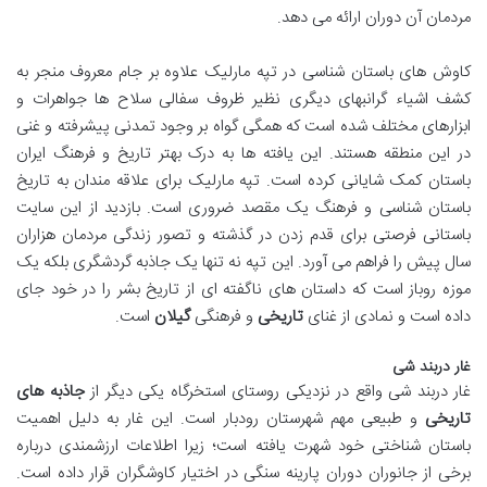
مردمان آن دوران ارائه می دهد.
کاوش های باستان شناسی در تپه مارلیک علاوه بر جام معروف منجر به
کشف اشیاء گرانبهای دیگری نظیر ظروف سفالی سلاح ها جواهرات و
ابزارهای مختلف شده است که همگی گواه بر وجود تمدنی پیشرفته و غنی
در این منطقه هستند. این یافته ها به درک بهتر تاریخ و فرهنگ ایران
باستان کمک شایانی کرده است. تپه مارلیک برای علاقه مندان به تاریخ
باستان شناسی و فرهنگ یک مقصد ضروری است. بازدید از این سایت
باستانی فرصتی برای قدم زدن در گذشته و تصور زندگی مردمان هزاران
سال پیش را فراهم می آورد. این تپه نه تنها یک جاذبه گردشگری بلکه یک
موزه روباز است که داستان های ناگفته ای از تاریخ بشر را در خود جای
داده است و نمادی از غنای
تاریخی
و فرهنگی
گیلان
است.
غار دربند شی
غار دربند شی واقع در نزدیکی روستای استخرگاه یکی دیگر از
جاذبه های
تاریخی
و طبیعی مهم شهرستان رودبار است. این غار به دلیل اهمیت
باستان شناختی خود شهرت یافته است؛ زیرا اطلاعات ارزشمندی درباره
برخی از جانوران دوران پارینه سنگی در اختیار کاوشگران قرار داده است.