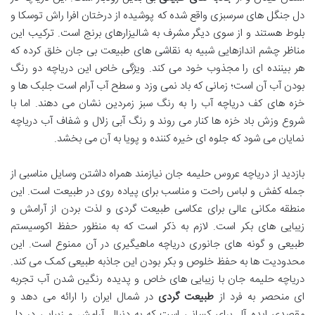
دل جنگل های سرسبزی واقع شده که پوشیده از درختان افرا راش توسکا و
بلوط هستند و از سوی دیگر مشرف به شالیزارهای برنج است. ترکیب این
مناظر چشم اندازهایی شبیه به نقاشی های طبیعت بی جان خلق کرده که
هر بیننده ای را مجذوب خود می کند. ویژگی خاص این دریاچه دو رنگ
بودن آب آن است؛ زمانی که باد نمی وزد و سطح آب آرام است جلبک ها و
خزه های کف دریاچه آب را به رنگ سبز زمردین نشان می دهند. اما با
شروع وزش باد خزه ها کنار می روند و رنگ آبی زلال و شفاف آب دریاچه
نمایان می شود که جلوه ای خیره کننده و پویا به آن می بخشد.
بازدید از دریاچه عروس حلیمه جان نیازمند همراه داشتن وسایل مناسبی از
جمله کفش و لباس راحت و مناسب برای پیاده روی در طبیعت است. این
منطقه مکانی عالی برای عکاسی طبیعت گردی و لذت بردن از آرامش و
زیبایی های بکر است. لازم به ذکر است که به منظور حفظ اکوسیستم
طبیعی و گونه های جانوری دریاچه ماهیگیری در آن ممنوع است. این
محدودیت ها به حفظ خلوص و بکر بودن این جاذبه طبیعی کمک می کند.
دریاچه حلیمه جان با زیبایی های خاص و پدیده رنگین شدن آب تجربه
ای منحصر به فرد از
طبیعت گردی
در شمال ایران را ارائه می دهد و
مقصدی ایده آل برای کسانی است که به دنبال آرامش و زیبایی در دل