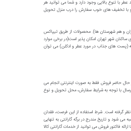
ر و ادکلن رایحه امکان خرید عطر با تنوع بالایی وجود دارد و شما می ‌توانید هر
ه و با تخفیف های خوب سفارش را درب منزل تحویل
رایگان و برای خرید های کمتر از آن هزینه ی ثابت 30 هزار تومان دارد(هم تهران و هم شهرستان ها). محصولات از طریق تیپاکس
خت هزینه در محل تنها برای ساکنان شهر تهران امکان پذیر است(در برخی موارد
سایت هم به وجود مجله رایحه (پست های جذاب در مورد عطر و ادکلن) می توان
نلاین دارد اما در حال حاضر فروش فقط به صورت اینترنتی انجام می
رسال با توجه به شرایط سفارش، محل تحویل و نوع
 خریداری شده، 7 روز فرصت برای بازگرداندن کالا در نظر گرفته است. شرط استفاده از این فرصت، فقدان
 می ‌شود و تاریخ مندرج در برگه گارانتی به تنهایی
ارائه فاکتور فروش می ‌توانید از خدمات گارانتی کالا