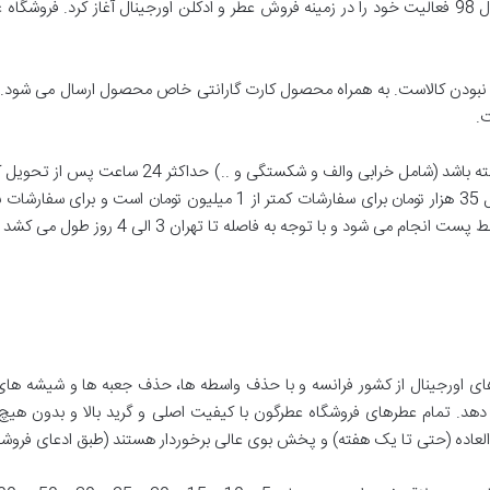
شده کاملا رضایت بخش بوده است. درین عطر از سال 98 فعالیت خود را در زمینه فروش عطر و ادکلن اورجین
بودن کالاست. به همراه محصول کارت گارانتی خاص محصول ارسال می شود. داش
.
همچنین در صورتی که کالای شما مشکل فیزیکی داشته با
جه به فاصله تا تهران 3 الی 4 روز طول می کشد تا سفارش به دست مشتری برسد.
های اورجینال از کشور فرانسه و با حذف واسطه ها، حذف جعبه ها و شیشه ه
هد. تمام عطرهای فروشگاه عطرگون با کیفیت اصلی و گرید بالا و بدون هیچ ن
لعاده (حتی تا یک هفته) و پخش بوی عالی برخوردار هستند (طبق ادعای فروشگ